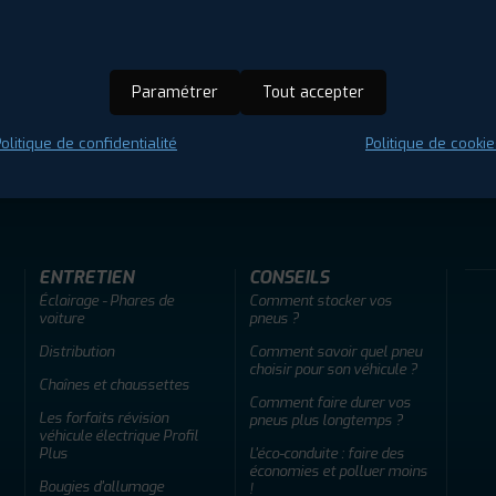
Paramétrer
Tout accepter
olitique de confidentialité
Politique de cookie
ir adherent
Offres d'emploi
FAQ
ENTRETIEN
CONSEILS
Éclairage - Phares de
Comment stocker vos
voiture
pneus ?
Distribution
Comment savoir quel pneu
choisir pour son véhicule ?
Chaînes et chaussettes
Comment faire durer vos
Les forfaits révision
pneus plus longtemps ?
véhicule électrique Profil
Plus
L'éco-conduite : faire des
économies et polluer moins
Bougies d'allumage
!