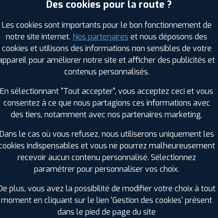
Des cookies pour la route ?
Les cookies sont importants pour le bon fonctionnement de
notre site internet.
Nos partenaires
et nous déposons des
Saison :
4 Saisons
cookies et utilisons des informations non sensibles de votre
Runflat :
Non
appareil pour améliorer notre site et afficher des publicités et
Largeur :
225
contenus personnalisés.
Hauteur :
75
Diamètre :
16
En sélectionnant "Tout accepter", vous acceptez ceci et vous
Charge :
121
consentez à ce que nous partagions ces informations avec
Vitesse :
R
des tiers, notamment avec nos partenaires marketing.
Bruit de roulement externe :
72
Résistance au roulement :
B
Dans le cas où vous refusez, nous utiliserons uniquement les
Adhérence sur sol mouillé :
A
cookies indispensables et vous ne pourrez malheureusement
Code EAN :
3286342885414
recevoir aucun contenu personnalisé. Sélectionnez
paramétrer pour personnaliser vos choix.
De plus, vous avez la possibilité de modifier votre choix à tout
moment en cliquant sur le lien 'Gestion des cookies' présent
dans le pied de page du site