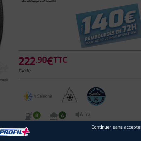
222
€
.90
TTC
l'unité
4 Saisons
A
72
B
A
Continuer sans accepte
CLIENTS
ÉTIQUETAGE