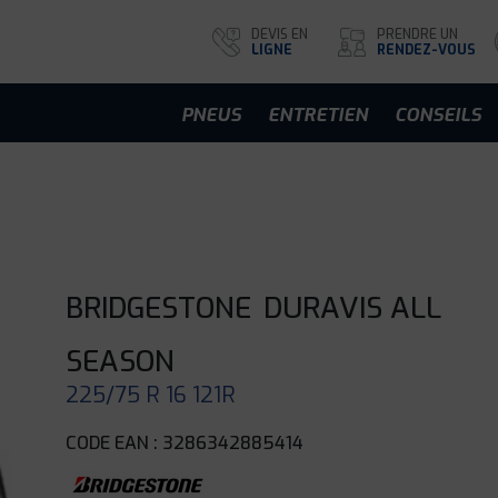
DEVIS EN
PRENDRE UN
LIGNE
RENDEZ-VOUS
PNEUS
ENTRETIEN
CONSEILS
BRIDGESTONE
DURAVIS ALL
SEASON
225/75 R 16 121R
CODE EAN : 3286342885414