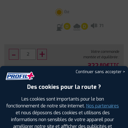
Été
B
71
D
D
Votre commande
montée et équilibrée :
322
€
.80
TTC
Continuer sans accepter >
FAIRE INSTALLER CE PNEU
Des cookies pour la route ?
Sous réserve de disponibilité en agence
Les cookies sont importants pour le bon
fonctionnement de notre site internet.
Nos partenaires
et nous déposons des cookies et utilisons des
informations non sensibles de votre appareil pour
améliorer notre site et afficher des publicités et