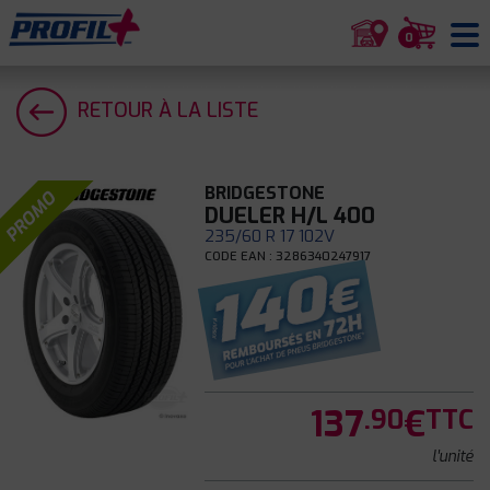
0
RETOUR À LA LISTE
BRIDGESTONE
PROMO
DUELER H/L 400
235/60 R 17 102V
CODE EAN : 3286340247917
137
€
.90
TTC
l'unité