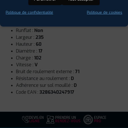
Politique de confidentialité
Politique de cookies
Saison :
Été
Runflat :
Non
Largeur :
235
Hauteur :
60
Diamètre :
17
Charge :
102
Vitesse :
V
Bruit de roulement externe :
71
Résistance au roulement :
D
Adhérence sur sol mouillé :
D
Code EAN :
3286340247917
DEVIS EN
PRENDRE UN
ESPACE
LIGNE
RENDEZ-VOUS
PRO