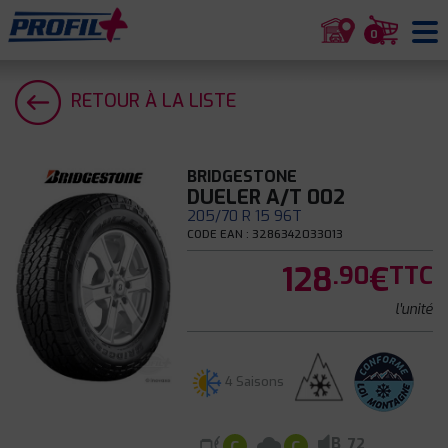
0
RETOUR À LA LISTE
BRIDGESTONE
DUELER A/T 002
205/70 R 15 96T
CODE EAN : 3286342033013
128
€
.90
TTC
l'unité
4 Saisons
B
72
C
C