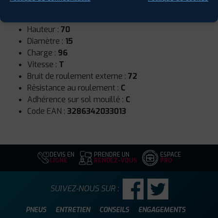
Runflat :
Non
Largeur :
205
Hauteur :
70
Diamètre :
15
Charge :
96
Vitesse :
T
Bruit de roulement externe :
72
Résistance au roulement :
C
Adhérence sur sol mouillé :
C
Code EAN :
3286342033013
DEVIS EN
PRENDRE UN
ESPACE
LIGNE
RENDEZ-VOUS
PRO
SUIVEZ-NOUS SUR :
PNEUS
ENTRETIEN
CONSEILS
ENGAGEMENTS