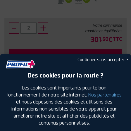
Votre commande
montée et équilibrée :
301
€
.60
TTC
FAIRE INSTALLER CE PNEU
Continuer sans accepter >
Sous réserve de disponibilité en agence
Des cookies pour la route ?
Les cookies sont importants pour le bon
fonctionnement de notre site internet.
Nos partenaires
et nous déposons des cookies et utilisons des
SPÉCIFICATIONS
AVIS CLIENTS
ÉTIQUETAGE
informations non sensibles de votre appareil pour
améliorer notre site et afficher des publicités et
Étiquetage
contenus personnalisés.