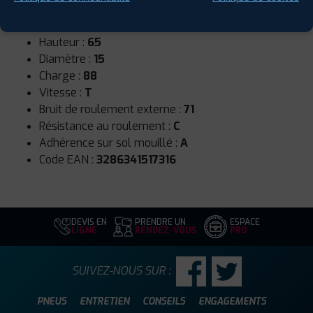
Runflat :
Non
Largeur :
185
Hauteur :
65
Diamètre :
15
Charge :
88
Vitesse :
T
Bruit de roulement externe :
71
Résistance au roulement :
C
Adhérence sur sol mouillé :
A
Code EAN :
3286341517316
DEVIS EN
PRENDRE UN
ESPACE
LIGNE
RENDEZ-VOUS
PRO
SUIVEZ-NOUS SUR :
PNEUS
ENTRETIEN
CONSEILS
ENGAGEMENTS