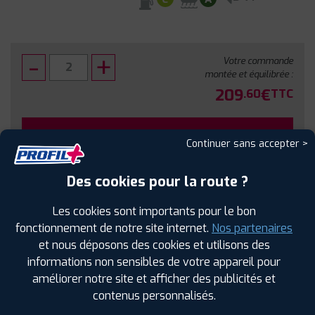
Votre commande
montée et équilibrée :
209
€
.60
TTC
FAIRE INSTALLER CE PNEU
Continuer sans accepter >
Sous réserve de disponibilité en agence
Des cookies pour la route ?
Les cookies sont importants pour le bon
fonctionnement de notre site internet.
Nos partenaires
et nous déposons des cookies et utilisons des
SPÉCIFICATIONS
AVIS CLIENTS
ÉTIQUETAGE
informations non sensibles de votre appareil pour
améliorer notre site et afficher des publicités et
Étiquetage
contenus personnalisés.