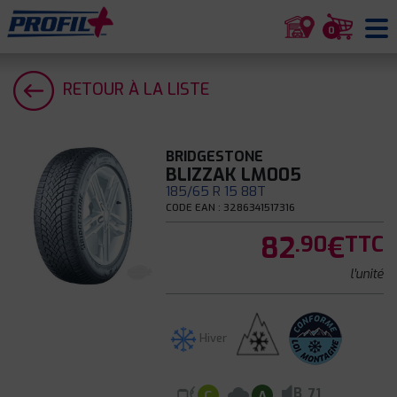
0
RETOUR À LA LISTE
BRIDGESTONE
BLIZZAK LM005
185/65 R 15 88T
CODE EAN : 3286341517316
82
€
.90
TTC
l'unité
Hiver
B
71
C
A