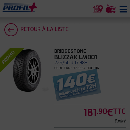
0
RETOUR À LA LISTE
BRIDGESTONE
PROMO
BLIZZAK LM001
225/50 R 17 98H
CODE EAN : 3286341000016
181
€
.90
TTC
l'unité