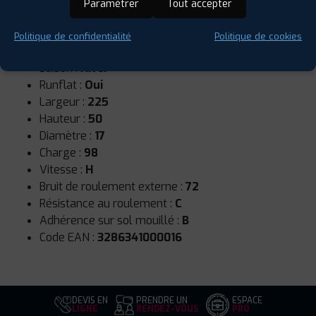
Paramétrer
Tout accepter
Politique de confidentialité
Politique de cookies
Saison :
Hiver
Runflat :
Oui
Largeur :
225
Hauteur :
50
Diamètre :
17
Charge :
98
Vitesse :
H
Bruit de roulement externe :
72
Résistance au roulement :
C
Adhérence sur sol mouillé :
B
Code EAN :
3286341000016
DEVIS EN
PRENDRE UN
ESPACE
LIGNE
RENDEZ-VOUS
PRO