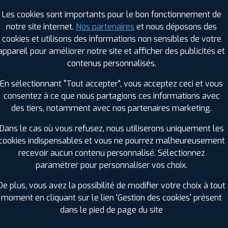
Saison :
Hiver
Les cookies sont importants pour le bon fonctionnement de
Runflat :
Non
notre site internet.
Nos partenaires
et nous déposons des
Largeur :
205
cookies et utilisons des informations non sensibles de votre
Hauteur :
55
appareil pour améliorer notre site et afficher des publicités et
Diamètre :
17
contenus personnalisés.
Charge :
91
En sélectionnant "Tout accepter", vous acceptez ceci et vous
Vitesse :
H
consentez à ce que nous partagions ces informations avec
Bruit de roulement externe :
71
des tiers, notamment avec nos partenaires marketing.
Résistance au roulement :
C
Adhérence sur sol mouillé :
B
Dans le cas où vous refusez, nous utiliserons uniquement les
Code EAN :
3286340936415
cookies indispensables et vous ne pourrez malheureusement
recevoir aucun contenu personnalisé. Sélectionnez
paramétrer pour personnaliser vos choix.
De plus, vous avez la possibilité de modifier votre choix à tout
moment en cliquant sur le lien 'Gestion des cookies' présent
dans le pied de page du site