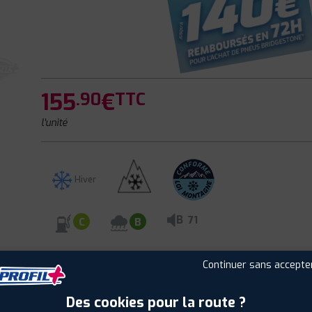
155
€
.90
TTC
l'unité
Hiver
B
71
C
B
Continuer sans accepte
CLIENTS
ÉTIQUETAGE
Des cookies pour la route ?