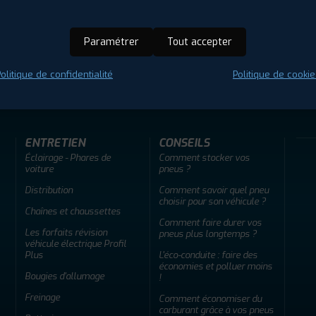
Paramétrer
Tout accepter
ir adherent
Offres d'emploi
FAQ
olitique de confidentialité
Politique de cookie
ENTRETIEN
CONSEILS
Éclairage - Phares de
Comment stocker vos
voiture
pneus ?
Distribution
Comment savoir quel pneu
choisir pour son véhicule ?
Chaînes et chaussettes
Comment faire durer vos
Les forfaits révision
pneus plus longtemps ?
véhicule électrique Profil
Plus
L'éco-conduite : faire des
économies et polluer moins
Bougies d'allumage
!
Freinage
Comment économiser du
carburant grâce à vos pneus