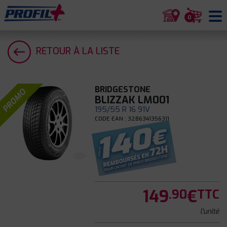
0
RETOUR À LA LISTE
BRIDGESTONE
PROMO
BLIZZAK LM001
195/55 R 16 91V
CODE EAN : 3286341356311
149
€
.90
TTC
l'unité