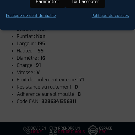
Paramétrer
Tout accepter
Politique de confidentialité
Politique de cookies
Saison :
Hiver
Runflat :
Non
Largeur :
195
Hauteur :
55
Diamètre :
16
Charge :
91
Vitesse :
V
Bruit de roulement externe :
71
Résistance au roulement :
D
Adhérence sur sol mouillé :
B
Code EAN :
3286341356311
DEVIS EN
PRENDRE UN
ESPACE
LIGNE
RENDEZ-VOUS
PRO