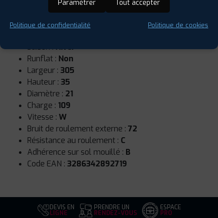
Paramétrer
Tout accepter
Politique de confidentialité
Politique de cookies
Saison :
Hiver
Runflat :
Non
Largeur :
305
Hauteur :
35
Diamètre :
21
Charge :
109
Vitesse :
W
Bruit de roulement externe :
72
Résistance au roulement :
C
Adhérence sur sol mouillé :
B
Code EAN :
3286342892719
DEVIS EN
PRENDRE UN
ESPACE
LIGNE
RENDEZ-VOUS
PRO