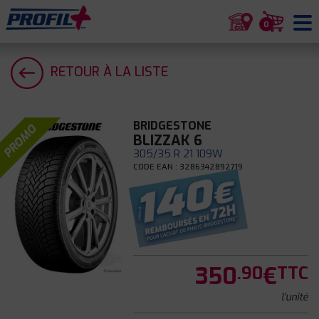
0
RETOUR À LA LISTE
BRIDGESTONE
PROMO
BLIZZAK 6
305/35 R 21 109W
CODE EAN : 3286342892719
350
€
.90
TTC
l'unité