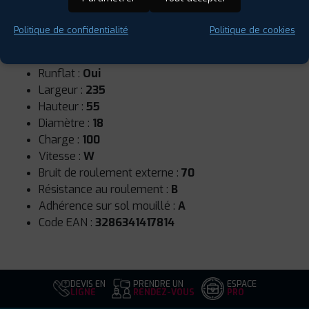
Politique de confidentialité
Politique de cookies
Saison :
Été
Runflat :
Oui
Largeur :
235
Hauteur :
55
Diamètre :
18
Charge :
100
Vitesse :
W
Bruit de roulement externe :
70
Résistance au roulement :
B
Adhérence sur sol mouillé :
A
Code EAN :
3286341417814
DEVIS EN
PRENDRE UN
ESPACE
LIGNE
RENDEZ-VOUS
PRO