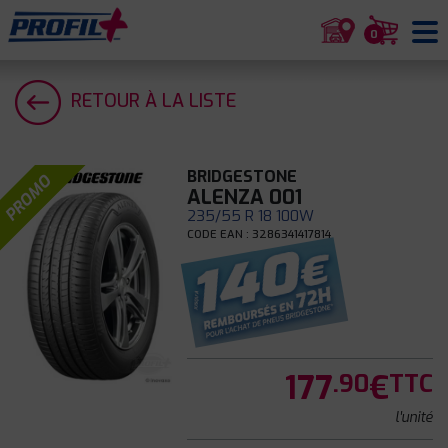
0
RETOUR À LA LISTE
BRIDGESTONE
PROMO
ALENZA 001
235/55 R 18 100W
CODE EAN : 3286341417814
177
€
.90
TTC
l'unité