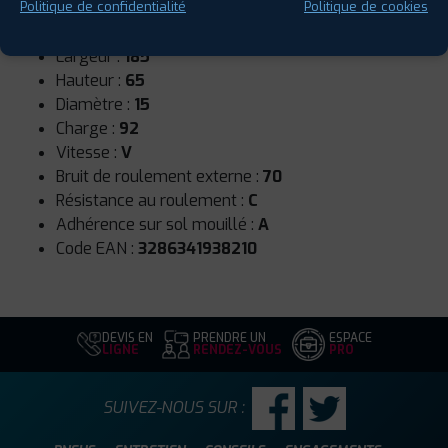
Saison :
4 Saisons
Politique de confidentialité
Politique de cookies
Runflat :
Non
Largeur :
185
Hauteur :
65
Diamètre :
15
Charge :
92
Vitesse :
V
Bruit de roulement externe :
70
Résistance au roulement :
C
Adhérence sur sol mouillé :
A
Code EAN :
3286341938210
DEVIS EN
PRENDRE UN
ESPACE
LIGNE
RENDEZ-VOUS
PRO
SUIVEZ-NOUS SUR :