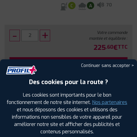
B
70
C
A
Votre commande
montée et équilibrée :
225
€
.60
TTC
FAIRE INSTALLER CE PNEU
Continuer sans accepter >
Sous réserve de disponibilité en agence
Des cookies pour la route ?
Les cookies sont importants pour le bon
fonctionnement de notre site internet.
Nos partenaires
et nous déposons des cookies et utilisons des
SPÉCIFICATIONS
AVIS CLIENTS
ÉTIQUETAGE
informations non sensibles de votre appareil pour
améliorer notre site et afficher des publicités et
Étiquetage
contenus personnalisés.