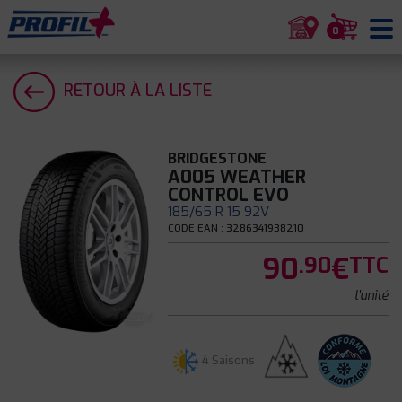
0
RETOUR À LA LISTE
BRIDGESTONE
A005 WEATHER
CONTROL EVO
185/65 R 15 92V
CODE EAN : 3286341938210
90
€
.90
TTC
l'unité
4 Saisons