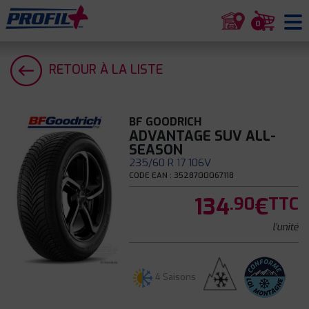
0
RETOUR À LA LISTE
BF GOODRICH
ADVANTAGE SUV ALL-
SEASON
235/60 R 17 106V
CODE EAN : 3528700067118
134
€
.90
TTC
l'unité
4 Saisons