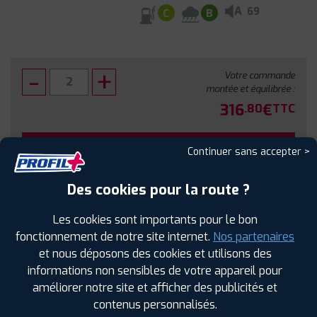
A
69
C
B
Votre commande
montée et équilibrée :
316
€
.80
TTC
FAIRE INSTALLER CE PNEU
Continuer sans accepter >
Sous réserve de disponibilité en agence
Des cookies pour la route ?
Les cookies sont importants pour le bon
fonctionnement de notre site internet.
Nos partenaires
et nous déposons des cookies et utilisons des
SPÉCIFICATIONS
AVIS CLIENTS
ÉTIQUETAGE
informations non sensibles de votre appareil pour
améliorer notre site et afficher des publicités et
Étiquetage
contenus personnalisés.