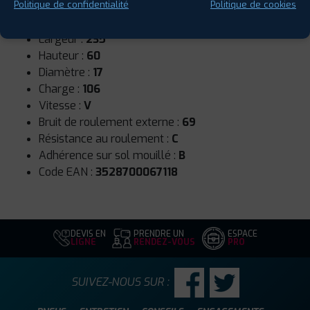
Saison :
4 Saisons
Politique de confidentialité
Politique de cookies
Runflat :
Non
Largeur :
235
Hauteur :
60
Diamètre :
17
Charge :
106
Vitesse :
V
Bruit de roulement externe :
69
Résistance au roulement :
C
Adhérence sur sol mouillé :
B
Code EAN :
3528700067118
DEVIS EN
PRENDRE UN
ESPACE
LIGNE
RENDEZ-VOUS
PRO
SUIVEZ-NOUS SUR :