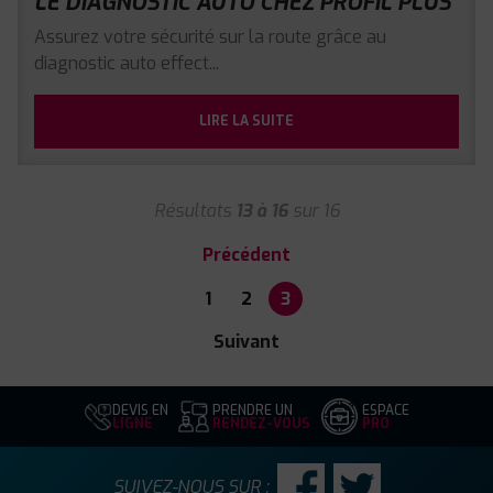
LE DIAGNOSTIC AUTO CHEZ PROFIL PLUS
Assurez votre sécurité sur la route grâce au
diagnostic auto effect...
LIRE LA SUITE
Résultats
13 à 16
sur 16
Précédent
1
2
3
Suivant
DEVIS EN
PRENDRE UN
ESPACE
LIGNE
RENDEZ-VOUS
PRO
SUIVEZ-NOUS SUR :