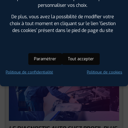
Les essuie-glaces permettent de nettoyer la vitre du
personnaliser vos choix.
véhicule et de...
De plus, vous avez la possibilité de modifier votre
choix à tout moment en cliquant sur le lien 'Gestion
LIRE LA SUITE
des cookies' présent dans le pied de page du site
Paramétrer
Tout accepter
Politique de confidentialité
Politique de cookies