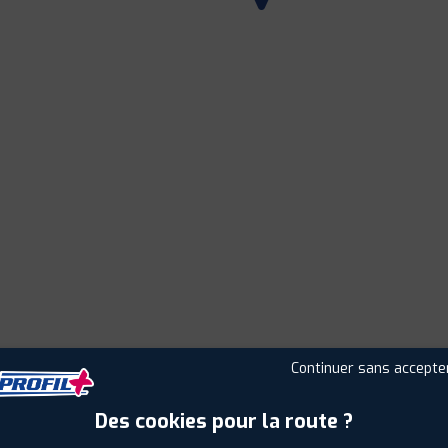
Continuer sans accepte
Leaflet
|
©
Mapbox
©
OpenStreetMap
Des cookies pour la route ?