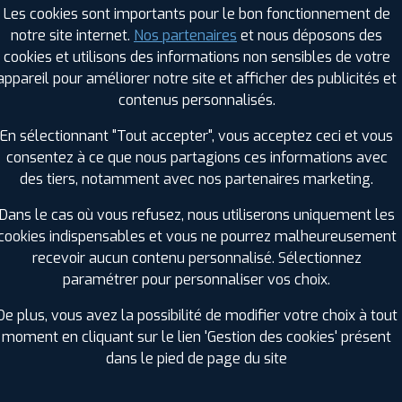
Les cookies sont importants pour le bon fonctionnement de
notre site internet.
Nos partenaires
et nous déposons des
cookies et utilisons des informations non sensibles de votre
RAGES PROFIL PLUS DANS LES VILLES À PR
appareil pour améliorer notre site et afficher des publicités et
contenus personnalisés.
La Roche-sur-Yon (85)
Olonne-sur-Mer (85)
En sélectionnant "Tout accepter", vous acceptez ceci et vous
Le Poiré-sur-Vie (85)
Saint-Gilles-Croix-de-Vie (85)
consentez à ce que nous partagions ces informations avec
Luçon (85)
Saint-Hilaire-de-Riez (85)
des tiers, notamment avec nos partenaires marketing.
GES PROFIL PLUS DANS LES DÉPARTEMENT
Dans le cas où vous refusez, nous utiliserons uniquement les
)
MAINE-ET-LOIRE (49)
cookies indispensables et vous ne pourrez malheureusement
+ D'INFOS
recevoir aucun contenu personnalisé. Sélectionnez
CHARENTE-MARITIME (17)
paramétrer pour personnaliser vos choix.
+ D'INFOS
De plus, vous avez la possibilité de modifier votre choix à tout
moment en cliquant sur le lien 'Gestion des cookies' présent
dans le pied de page du site