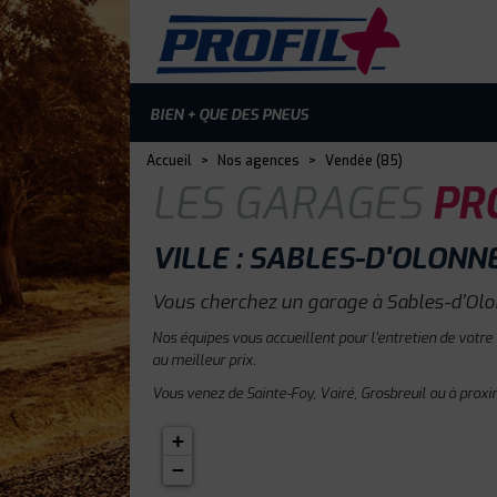
BIEN + QUE DES PNEUS
Accueil
>
Nos agences
>
Vendée (85)
LES GARAGES
PRO
VILLE : SABLES-D'OLONN
Vous cherchez un garage à Sables-d'Olo
Nos équipes vous accueillent pour l'entretien de votre
au meilleur prix.
Vous venez de Sainte-Foy, Vairé, Grosbreuil ou à proxi
+
−