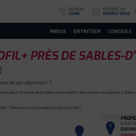
DEVIS EN
PRENDRE UN
LIGNE
RENDEZ-VOUS
PNEUS
ENTRETIEN
CONSEILS
FIL+ PRÈS DE SABLES-D
E
nne et ses alentours ?
 véhicule et la vente de produits automobiles. Rencontrez nos experts à Sables-
mité ? Retrouvez nos garages les plus proches !
PROFI
6 RUE D
1
025136
1
HORAIRE