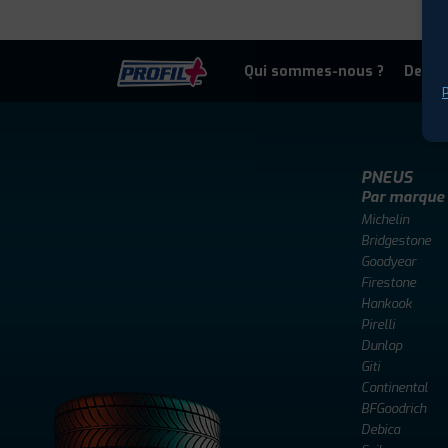
Qui sommes-nous ?
Deven
P
PNEUS
Par marque
Michelin
Bridgestone
Goodyear
Firestone
Hankook
Pirelli
Dunlop
Giti
Continental
BFGoodrich
Debica