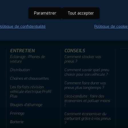
Paramétrer
Tout accepter
ir adherent
Offres d'emploi
FAQ
olitique de confidentialité
Politique de cookie
ENTRETIEN
CONSEILS
Éclairage - Phares de
Comment stocker vos
voiture
pneus ?
Distribution
Comment savoir quel pneu
choisir pour son véhicule ?
Chaînes et chaussettes
Comment faire durer vos
Les forfaits révision
pneus plus longtemps ?
véhicule électrique Profil
Plus
L'éco-conduite : faire des
économies et polluer moins
Bougies d'allumage
!
Freinage
Comment économiser du
carburant grâce à vos pneus
Batterie
?