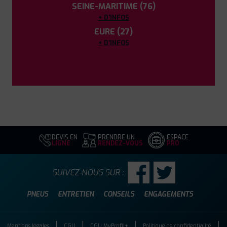
SEINE-MARITIME (76)
+ D'INFOS
EURE (27)
+ D'INFOS
DEVIS EN
PRENDRE UN
ESPACE
LIGNE
RENDEZ-VOUS
PRO
SUIVEZ-NOUS SUR :
PNEUS
ENTRETIEN
CONSEILS
ENGAGEMENTS
Mentions légales
CGU
CGU MyProfil+
Politique de confidentialité