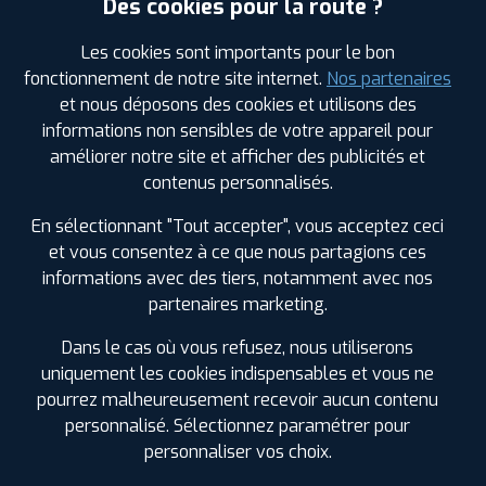
Des cookies pour la route ?
Les cookies sont importants pour le bon
fonctionnement de notre site internet.
Nos partenaires
Leaflet
|
©
Mapbox
©
OpenStreetMap
et nous déposons des cookies et utilisons des
informations non sensibles de votre appareil pour
améliorer notre site et afficher des publicités et
contenus personnalisés.
En sélectionnant "Tout accepter", vous acceptez ceci
1
et vous consentez à ce que nous partagions ces
informations avec des tiers, notamment avec nos
PROFIL PLUS
PIERREFITTE SUR SEINE
partenaires marketing.
65 AVENUE LENINE
93380 PIERREFITTE SUR
SEINE
Dans le cas où vous refusez, nous utiliserons
0148265059
uniquement les cookies indispensables et vous ne
|
HORAIRES
+D'INFOS
pourrez malheureusement recevoir aucun contenu
personnalisé. Sélectionnez paramétrer pour
personnaliser vos choix.