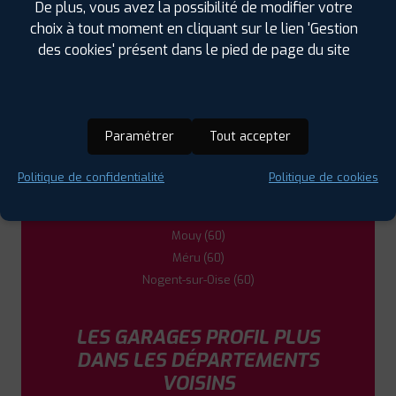
De plus, vous avez la possibilité de modifier votre
LES GARAGES PROFIL PLUS
choix à tout moment en cliquant sur le lien 'Gestion
DANS LES VILLES À PROXIMITÉ
des cookies' présent dans le pied de page du site
Beauvais (60)
Chambly (60)
Clermont (60)
Paramétrer
Tout accepter
Gouvieux (60)
Lamorlaye (60)
Politique de confidentialité
Politique de cookies
Liancourt (60)
Montataire (60)
Mouy (60)
Méru (60)
Nogent-sur-Oise (60)
LES GARAGES PROFIL PLUS
DANS LES DÉPARTEMENTS
VOISINS