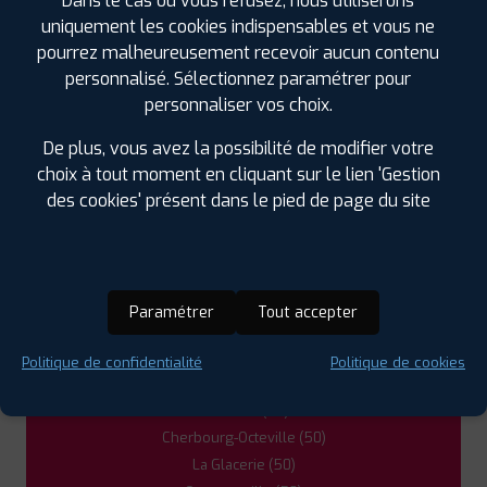
Dans le cas où vous refusez, nous utiliserons
ROUTE DE LESSAY ZA DU DISTRICT 1
50250 LA
uniquement les cookies indispensables et vous ne
HAYE
pourrez malheureusement recevoir aucun contenu
0233479412
personnalisé. Sélectionnez paramétrer pour
|
HORAIRES
+D'INFOS
personnaliser vos choix.
3
De plus, vous avez la possibilité de modifier votre
choix à tout moment en cliquant sur le lien 'Gestion
des cookies' présent dans le pied de page du site
PROFIL PLUS
ISIGNY SUR MER
ZONE ARTISANALE ISYPOLE
14230 ISIGNY SUR
MER
0231210989
|
HORAIRES
+D'INFOS
Paramétrer
Tout accepter
LES GARAGES PROFIL PLUS
DANS LES VILLES À PROXIMITÉ
Politique de confidentialité
Politique de cookies
Carentan (50)
Cherbourg-Octeville (50)
La Glacerie (50)