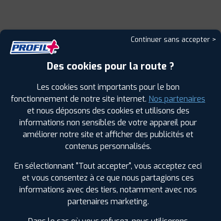
Leaflet
|
©
Mapbox
©
OpenStreetMap
Continuer sans accepter >
Des cookies pour la route ?
Les cookies sont importants pour le bon
1
fonctionnement de notre site internet.
Nos partenaires
et nous déposons des cookies et utilisons des
informations non sensibles de votre appareil pour
PROFIL PLUS
VALOGNES
ZA D'ARMANVILLE ROUTE HUE DE CALIGNY
améliorer notre site et afficher des publicités et
50700 VALOGNES
contenus personnalisés.
0233013131
|
HORAIRES
+D'INFOS
En sélectionnant "Tout accepter", vous acceptez ceci
et vous consentez à ce que nous partagions ces
informations avec des tiers, notamment avec nos
2
partenaires marketing.
PROFIL PLUS
LA HAYE DU PUITS