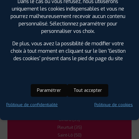
Dans le cas où vous refusez, nous utiliserons
PROFIL PLUS
LA HAYE DU PUITS
uniquement les cookies indispensables et vous ne
ROUTE DE LESSAY ZA DU DISTRICT 1
50250 LA
pourrez malheureusement recevoir aucun contenu
HAYE
0233479412
personnalisé. Sélectionnez paramétrer pour
|
HORAIRES
+D'INFOS
personnaliser vos choix.
De plus, vous avez la possibilité de modifier votre
choix à tout moment en cliquant sur le lien 'Gestion
des cookies' présent dans le pied de page du site
LES GARAGES PROFIL PLUS
DANS LES VILLES À PROXIMITÉ
Avranches (50)
Paramétrer
Tout accepter
Cancale (35)
Combourg (35)
Politique de confidentialité
Politique de cookies
Coutances (50)
Dinard (35)
Pleurtuit (35)
Saint-Lô (50)