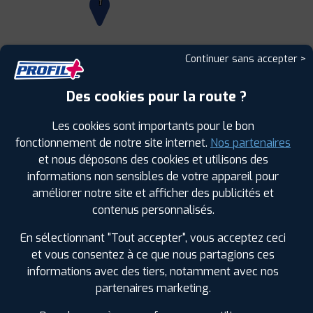
1
Continuer sans accepter >
Leaflet
|
©
Mapbox
©
OpenStreetMap
Des cookies pour la route ?
Les cookies sont importants pour le bon
fonctionnement de notre site internet.
Nos partenaires
1
et nous déposons des cookies et utilisons des
informations non sensibles de votre appareil pour
PROFIL PLUS
SAINT MALO
améliorer notre site et afficher des publicités et
ZI SUD 12 RUE CLAUDE BERNARD 22 AVENUE DU
contenus personnalisés.
GENERAL FERRIE
35400 SAINT-MALO
0299195506
En sélectionnant "Tout accepter", vous acceptez ceci
|
HORAIRES
+D'INFOS
et vous consentez à ce que nous partagions ces
informations avec des tiers, notamment avec nos
2
partenaires marketing.