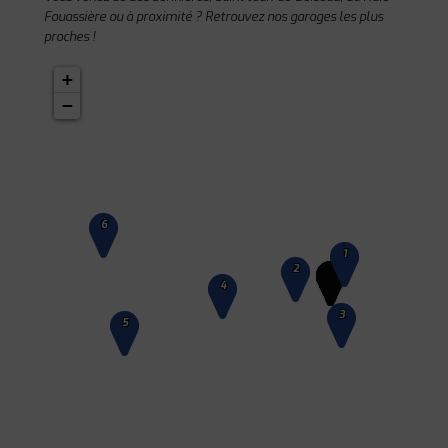
Fouassière ou à proximité ? Retrouvez nos garages les plus
proches !
+
−
6
1
2
4
3
5