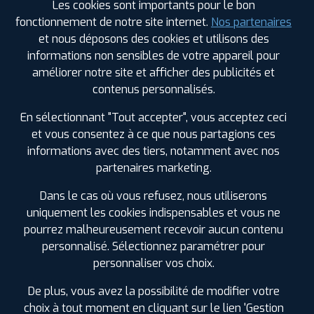
Les cookies sont importants pour le bon
7 RUE DE LA JOHARDIERE CP 0204
44800 SAINT-
fonctionnement de notre site internet.
Nos partenaires
HERBLAIN
0228031748
et nous déposons des cookies et utilisons des
|
HORAIRES
+D'INFOS
informations non sensibles de votre appareil pour
améliorer notre site et afficher des publicités et
contenus personnalisés.
3
En sélectionnant "Tout accepter", vous acceptez ceci
PROFIL PLUS
LES SORINIERES
et vous consentez à ce que nous partagions ces
4 RUE MOULINS DES LANDES
44840 LES
informations avec des tiers, notamment avec nos
SORNIERES
partenaires marketing.
0240808709
|
HORAIRES
+D'INFOS
Dans le cas où vous refusez, nous utiliserons
uniquement les cookies indispensables et vous ne
LES GARAGES PROFIL PLUS
pourrez malheureusement recevoir aucun contenu
4
DANS LES VILLES À PROXIMITÉ
personnalisé. Sélectionnez paramétrer pour
personnaliser vos choix.
PROFIL PLUS
ROUANS
Basse-Goulaine (44)
ZONE ARTISANALE DU MOTTAY
44640 ROUANS
De plus, vous avez la possibilité de modifier votre
0240642929
Bouaye (44)
choix à tout moment en cliquant sur le lien 'Gestion
|
HORAIRES
+D'INFOS
Bouguenais (44)