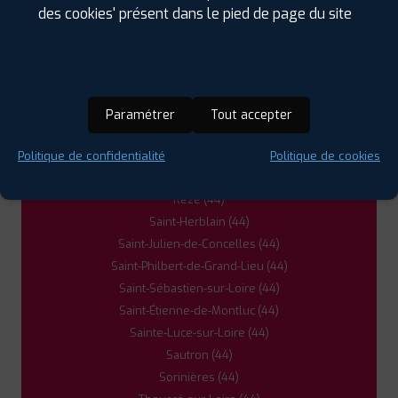
des cookies' présent dans le pied de page du site
Carquefou (44)
Couëron (44)
5
Haute-Goulaine (44)
La Chapelle-sur-Erdre (44)
PROFIL PLUS
PORNIC
La Montagne (44)
Paramétrer
Tout accepter
ZONE CIALE LES TERRES JARRIES 7 RUE
CAPITAINE YVES
44210 PORNIC
Le Loroux-Bottereau (44)
0240826280
Orvault (44)
Politique de confidentialité
Politique de cookies
|
HORAIRES
+D'INFOS
Pont-Saint-Martin (44)
Rezé (44)
6
Saint-Herblain (44)
Saint-Julien-de-Concelles (44)
Saint-Philbert-de-Grand-Lieu (44)
PROFIL PLUS
MONTOIR DE BRETAGNE
BOULEVARD DES APPRENTIS
44550 MONTOIR
Saint-Sébastien-sur-Loire (44)
DE BRETAGNE
Saint-Étienne-de-Montluc (44)
0251105455
Sainte-Luce-sur-Loire (44)
|
HORAIRES
+D'INFOS
Sautron (44)
Sorinières (44)