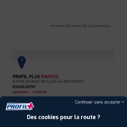
Leaflet
|
©
Mapbox
©
OpenStreetMap
1
PROFIL PLUS
NANTES
83 RUE DE PARIS BP 52516
44300 NANTES
0240525757
|
HORAIRES
+D'INFOS
Continuer sans accepter >
2
Des cookies pour la route ?
PROFIL PLUS
SAINT HERBLAIN