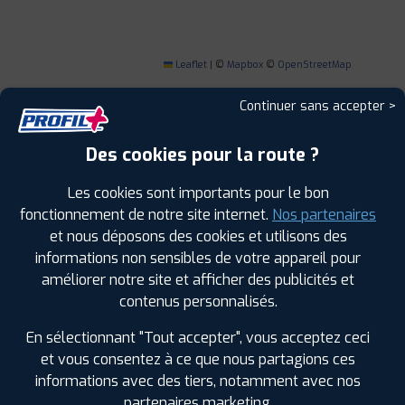
Leaflet
|
©
Mapbox
©
OpenStreetMap
Continuer sans accepter >
Des cookies pour la route ?
1
Les cookies sont importants pour le bon
fonctionnement de notre site internet.
Nos partenaires
PROFIL PLUS
VENDOME
et nous déposons des cookies et utilisons des
4 RUE ALBERT EINSTEIN
41100 VENDOME
informations non sensibles de votre appareil pour
0254674420
|
HORAIRES
+D'INFOS
améliorer notre site et afficher des publicités et
contenus personnalisés.
2
En sélectionnant "Tout accepter", vous acceptez ceci
et vous consentez à ce que nous partagions ces
informations avec des tiers, notamment avec nos
PROFIL PLUS
ROMORANTIN
ROUTE DE VILLEFRANCHE
41200 ROMORANTIN
partenaires marketing.