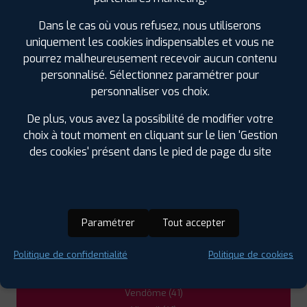
0254761315
|
HORAIRES
+D'INFOS
Dans le cas où vous refusez, nous utiliserons
uniquement les cookies indispensables et vous ne
pourrez malheureusement recevoir aucun contenu
personnalisé. Sélectionnez paramétrer pour
personnaliser vos choix.
LES GARAGES PROFIL PLUS
De plus, vous avez la possibilité de modifier votre
DANS LES VILLES À PROXIMITÉ
choix à tout moment en cliquant sur le lien 'Gestion
des cookies' présent dans le pied de page du site
Amboise (37)
Beaugency (45)
Château-Renault (37)
La Ferté-Saint-Aubin (45)
Paramétrer
Tout accepter
Mer (41)
Meung-sur-Loire (45)
Politique de confidentialité
Politique de cookies
Montlouis-sur-Loire (37)
Romorantin-Lanthenay (41)
Vendôme (41)