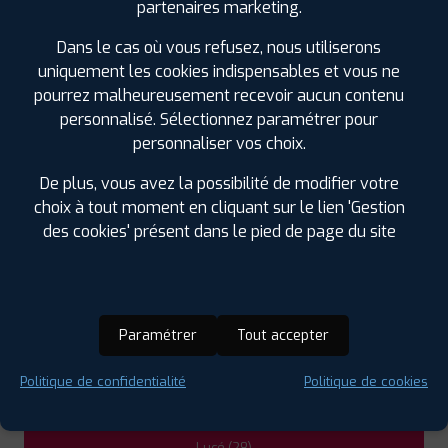
partenaires marketing.
PROFIL PLUS
CHERISY
11 IMPASSE DES NONNAINS ROUTE NATIONALE 12
Dans le cas où vous refusez, nous utiliserons
28500 CHERISY
uniquement les cookies indispensables et vous ne
0219242060
|
HORAIRES
+D'INFOS
pourrez malheureusement recevoir aucun contenu
personnalisé. Sélectionnez paramétrer pour
personnaliser vos choix.
3
De plus, vous avez la possibilité de modifier votre
choix à tout moment en cliquant sur le lien 'Gestion
PROFIL PLUS
ANTONY
4 RUE AUGUSTIN FRESNEL
92160 ANTONY
des cookies' présent dans le pied de page du site
0156450796
|
HORAIRES
+D'INFOS
LES GARAGES PROFIL PLUS
Paramétrer
Tout accepter
DANS LES VILLES À PROXIMITÉ
Politique de confidentialité
Politique de cookies
Chartres (28)
Dreux (28)
Lucé (28)