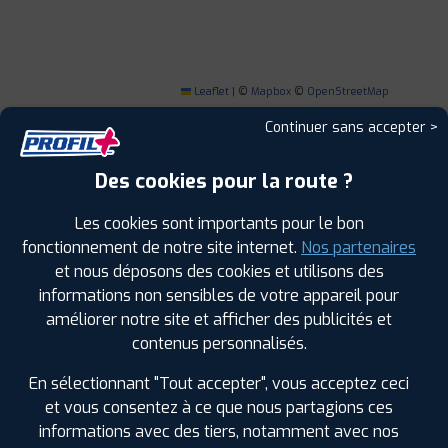
Leaflet
|
©
Mapbox
©
OpenStreetMap
Continuer sans accepter >
Des cookies pour la route ?
1
Les cookies sont importants pour le bon
fonctionnement de notre site internet.
Nos partenaires
PROFIL PLUS
GELLAINVILLE
et nous déposons des cookies et utilisons des
LE HAMEAU DE BONVILLE RN154
28630
informations non sensibles de votre appareil pour
GELLAINVILLE
améliorer notre site et afficher des publicités et
0237357935
contenus personnalisés.
|
HORAIRES
+D'INFOS
En sélectionnant "Tout accepter", vous acceptez ceci
et vous consentez à ce que nous partagions ces
2
informations avec des tiers, notamment avec nos