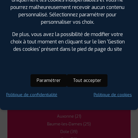
70100 GRAY
pourrez malheureusement recevoir aucun contenu
0384316600
personnalisé. Sélectionnez paramétrer pour
|
HORAIRES
+D'INFOS
personnaliser vos choix.
De plus, vous avez la possibilité de modifier votre
3
choix à tout moment en cliquant sur le lien 'Gestion
des cookies' présent dans le pied de page du site
PROFIL PLUS
VESOUL
6B AVENUE DE L'ANCIENNE MAIRIE
70000
FROTEY LES VESOUL
0384761304
|
HORAIRES
+D'INFOS
Paramétrer
Tout accepter
LES GARAGES PROFIL PLUS
4
Politique de confidentialité
Politique de cookies
DANS LES VILLES À PROXIMITÉ
PROFIL PLUS
DOLE FOUCHERANS
Auxonne (21)
15 CHEMIN DE ROUGEMONT ZAC EN
ROUGEMONT
39100 FOUCHERANS DOLE
Baume-les-Dames (25)
0384823509
Dole (39)
|
HORAIRES
+D'INFOS