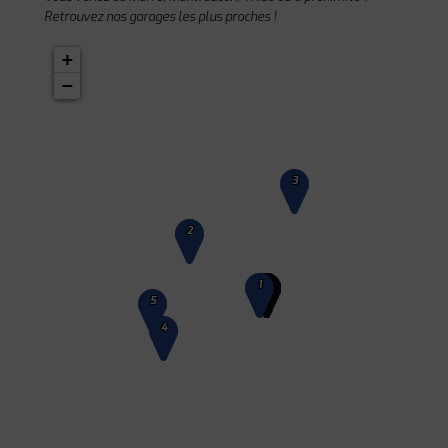
Retrouvez nos garages les plus proches !
+
−
3
2
1
5
4