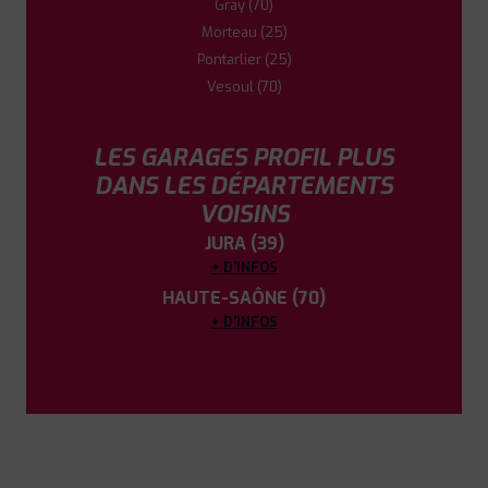
Gray (70)
Morteau (25)
5
Pontarlier (25)
Vesoul (70)
PROFIL PLUS
AUXONNE
85 AVENUE GENERAL DE GAULLE
21130
LES GARAGES PROFIL PLUS
AUXONNE
DANS LES DÉPARTEMENTS
0380270270
|
HORAIRES
+D'INFOS
VOISINS
JURA (39)
+ D'INFOS
HAUTE-SAÔNE (70)
+ D'INFOS