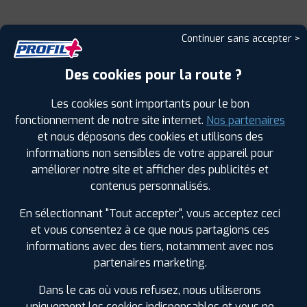
Continuer sans accepter >
Leaflet
|
©
Mapbox
©
OpenStreetMap
Des cookies pour la route ?
Les cookies sont importants pour le bon
fonctionnement de notre site internet.
Nos partenaires
1
et nous déposons des cookies et utilisons des
informations non sensibles de votre appareil pour
améliorer notre site et afficher des publicités et
PROFIL PLUS
BESANCON
1 RUE BERTHELOT
25000 BESANCON
contenus personnalisés.
0381532428
|
HORAIRES
+D'INFOS
En sélectionnant "Tout accepter", vous acceptez ceci
et vous consentez à ce que nous partagions ces
informations avec des tiers, notamment avec nos
2
partenaires marketing.
Dans le cas où vous refusez, nous utiliserons
PROFIL PLUS
GRAY
RUE DES FRÈRES LUMIÈRES ZAC GRAY SUD
uniquement les cookies indispensables et vous ne