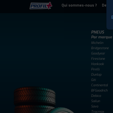
Qui sommes-nous ?
Deven
P
PNEUS
Par marque
Michelin
Bridgestone
Goodyear
Firestone
Hankook
Pirelli
Dunlop
Giti
Continental
BFGoodrich
Debica
Sailun
Sava
Tracmax