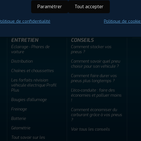
Paramétrer
Tout accepter
ir adherent
Offres d'emploi
FAQ
olitique de confidentialité
Politique de cookie
ENTRETIEN
CONSEILS
Éclairage - Phares de
Comment stocker vos
voiture
pneus ?
Distribution
Comment savoir quel pneu
choisir pour son véhicule ?
Chaînes et chaussettes
Comment faire durer vos
Les forfaits révision
pneus plus longtemps ?
véhicule électrique Profil
Plus
L'éco-conduite : faire des
économies et polluer moins
Bougies d'allumage
!
Freinage
Comment économiser du
carburant grâce à vos pneus
Batterie
?
Géométrie
Voir tous les conseils
Tout savoir sur les