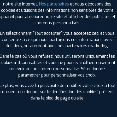
notre site internet.
Nos partenaires
et nous déposons des
cookies et utilisons des informations non sensibles de votre
appareil pour améliorer notre site et afficher des publicités et
RAGES PROFIL PLUS DANS LES VILLES À PR
contenus personnalisés.
En sélectionnant "Tout accepter", vous acceptez ceci et vous
La Souterraine (23)
consentez à ce que nous partagions ces informations avec
GES PROFIL PLUS DANS LES DÉPARTEMENT
des tiers, notamment avec nos partenaires marketing.
CORRÈZE (19)
Dans le cas où vous refusez, nous utiliserons uniquement les
+ D'INFOS
cookies indispensables et vous ne pourrez malheureusement
INDRE (36)
recevoir aucun contenu personnalisé. Sélectionnez
+ D'INFOS
paramétrer pour personnaliser vos choix.
De plus, vous avez la possibilité de modifier votre choix à tout
moment en cliquant sur le lien 'Gestion des cookies' présent
dans le pied de page du site