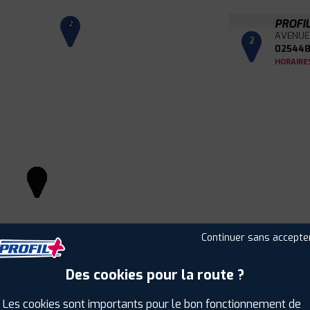
PROFI
2
AVENUE
2
025448
HORAIRE
Continuer sans accepte
Des cookies pour la route ?
Leaflet
|
©
Mapbox
©
OpenStreetMap
Les cookies sont importants pour le bon fonctionnement de