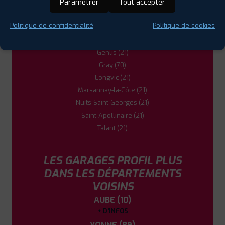
Paramétrer
Tout accepter
Chevigny-Saint-Sauveur (21)
Dijon (21)
Politique de confidentialité
Politique de cookies
Dole (39)
Fontaine-lès-Dijon (21)
Genlis (21)
Gray (70)
Longvic (21)
Marsannay-la-Côte (21)
Nuits-Saint-Georges (21)
Saint-Apollinaire (21)
Talant (21)
LES GARAGES PROFIL PLUS
DANS LES DÉPARTEMENTS
VOISINS
AUBE (10)
+ D'INFOS