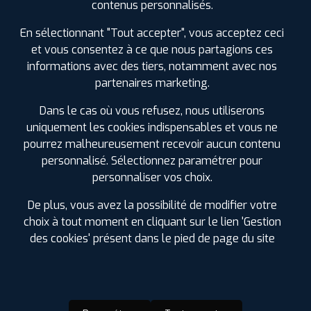
contenus personnalisés.
AUXONNE
0380270270
En sélectionnant "Tout accepter", vous acceptez ceci
|
HORAIRES
+D'INFOS
et vous consentez à ce que nous partagions ces
informations avec des tiers, notamment avec nos
3
partenaires marketing.
Dans le cas où vous refusez, nous utiliserons
PROFIL PLUS
DOLE FOUCHERANS
uniquement les cookies indispensables et vous ne
15 CHEMIN DE ROUGEMONT ZAC EN
pourrez malheureusement recevoir aucun contenu
ROUGEMONT
39100 FOUCHERANS DOLE
0384823509
personnalisé. Sélectionnez paramétrer pour
|
HORAIRES
+D'INFOS
personnaliser vos choix.
De plus, vous avez la possibilité de modifier votre
LES GARAGES PROFIL PLUS
4
choix à tout moment en cliquant sur le lien 'Gestion
DANS LES VILLES À PROXIMITÉ
des cookies' présent dans le pied de page du site
PROFIL PLUS
GRAY
Auxonne (21)
RUE DES FRÈRES LUMIÈRES ZAC GRAY SUD
70100 GRAY
Beaune (21)
0384316600
Chenôve (21)
|
HORAIRES
+D'INFOS