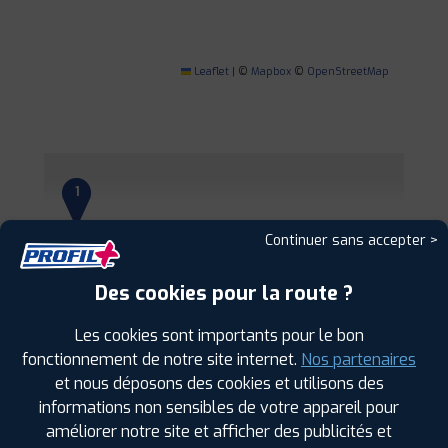
Leaflet
|
©
Mapbox
©
OpenStreetMap
1
Continuer sans accepter >
PROFIL PLUS
DIJON QUETIGNY
16 RUE DES ARTISANS
21800 QUETIGNY
0380723277
Des cookies pour la route ?
|
HORAIRES
+D'INFOS
Les cookies sont importants pour le bon
fonctionnement de notre site internet.
Nos partenaires
2
et nous déposons des cookies et utilisons des
informations non sensibles de votre appareil pour
PROFIL PLUS
AUXONNE
améliorer notre site et afficher des publicités et
85 AVENUE GENERAL DE GAULLE
21130