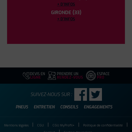
+ D'INFOS
GIRONDE (33)
+ D'INFOS
DEVIS EN
PRENDRE UN
ESPACE
LIGNE
RENDEZ-VOUS
PRO
SUIVEZ-NOUS SUR :
PNEUS
ENTRETIEN
CONSEILS
ENGAGEMENTS
Mentions légales
CGU
CGU MyProfil+
Politique de confidentialité