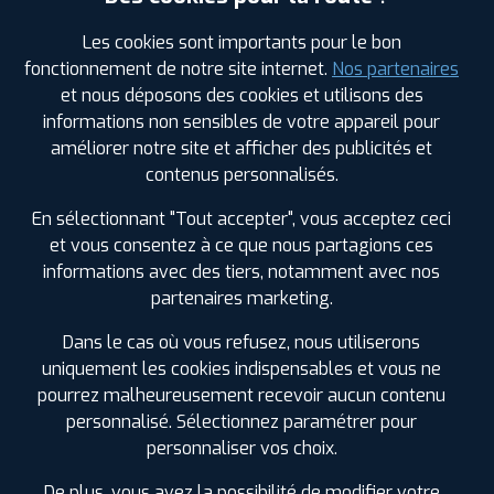
Les cookies sont importants pour le bon
fonctionnement de notre site internet.
Nos partenaires
Leaflet
|
©
Mapbox
©
OpenStreetMap
et nous déposons des cookies et utilisons des
informations non sensibles de votre appareil pour
améliorer notre site et afficher des publicités et
contenus personnalisés.
1
En sélectionnant "Tout accepter", vous acceptez ceci
et vous consentez à ce que nous partagions ces
informations avec des tiers, notamment avec nos
PROFIL PLUS
SAINTES
7 AVENUE DE GEMOZAC Z I DES CHARRIERS
partenaires marketing.
17100 SAINTES
0546900460
Dans le cas où vous refusez, nous utiliserons
|
HORAIRES
+D'INFOS
uniquement les cookies indispensables et vous ne
pourrez malheureusement recevoir aucun contenu
personnalisé. Sélectionnez paramétrer pour
personnaliser vos choix.
LES GARAGES PROFIL PLUS
De plus, vous avez la possibilité de modifier votre