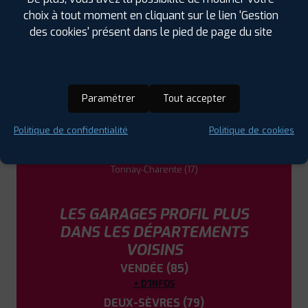
DANS LES VILLES À PROXIMITÉ
choix à tout moment en cliquant sur le lien 'Gestion
des cookies' présent dans le pied de page du site
Châtelaillon-Plage (17)
Cognac (16)
Marennes (17)
Paramétrer
Tout accepter
Rochefort (17)
Saint-Jean-d'Angély (17)
Politique de confidentialité
Politique de cookies
Saintes (17)
Surgères (17)
Tonnay-Charente (17)
LES GARAGES PROFIL PLUS
DANS LES DÉPARTEMENTS
VOISINS
VENDÉE (85)
+ D'INFOS
DEUX-SÈVRES (79)