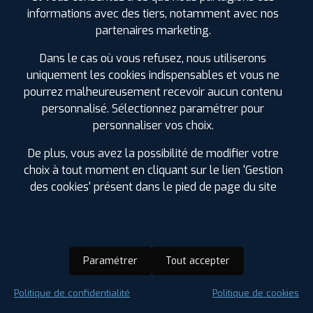
60 BIS RUE DE LISIEUX
14170 SAINT PIERRE EN
informations avec des tiers, notamment avec nos
AUGE
partenaires marketing.
0231208097
|
HORAIRES
+D'INFOS
Dans le cas où vous refusez, nous utiliserons
uniquement les cookies indispensables et vous ne
pourrez malheureusement recevoir aucun contenu
3
personnalisé. Sélectionnez paramétrer pour
personnaliser vos choix.
PROFIL PLUS
ARGENTAN
30, AVENUE DE LA 2EME DB
61200 ARGENTAN
De plus, vous avez la possibilité de modifier votre
0233124250
choix à tout moment en cliquant sur le lien 'Gestion
|
HORAIRES
+D'INFOS
des cookies' présent dans le pied de page du site
4
LES GARAGES PROFIL PLUS
DANS LES VILLES À PROXIMITÉ
PROFIL PLUS
CONDÉ SUR NOIREAU
Paramétrer
Tout accepter
ZI PARC SAINT JACQUES
14110 CONDÉ SUR
Argentan (61)
NOIREAU
Politique de confidentialité
Politique de cookies
0231592929
Blainville-sur-Orne (14)
|
HORAIRES
+D'INFOS
Caen (14)