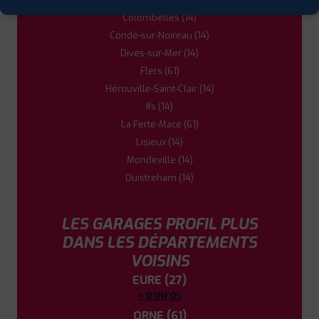
Colombelles (14)
Condé-sur-Noireau (14)
5
Dives-sur-Mer (14)
Flers (61)
PROFIL PLUS
FLERS
Hérouville-Saint-Clair (14)
91 RUE DE LA CHAUSSEE
61100 FLERS
0233307070
Ifs (14)
|
HORAIRES
+D'INFOS
La Ferté-Macé (61)
Lisieux (14)
Mondeville (14)
6
Ouistreham (14)
PROFIL PLUS
BRETTEVILLE SUR ODON
ROUTE DE BRETAGNE
14760 BRETTEVILLE SUR
LES GARAGES PROFIL PLUS
ODON
DANS LES DÉPARTEMENTS
0231735200
VOISINS
|
HORAIRES
+D'INFOS
EURE (27)
+ D'INFOS
7
ORNE (61)