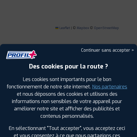
Leaflet
|
©
Mapbox
©
OpenStreetMap
Continuer sans accepter >
1
Des cookies pour la route ?
Les cookies sont importants pour le bon
PROFIL PLUS
FALAISE
fonctionnement de notre site internet.
Nos partenaires
ROUTE DE PUTANGES
14700 FALAISE
et nous déposons des cookies et utilisons des
0231901060
|
HORAIRES
+D'INFOS
informations non sensibles de votre appareil pour
améliorer notre site et afficher des publicités et
contenus personnalisés.
2
En sélectionnant "Tout accepter", vous acceptez ceci
et vous consentez à ce que nous partagions ces
PROFIL PLUS
SAINT PIERRE SUR DIVES