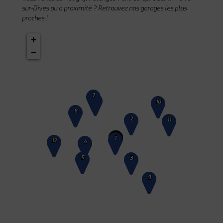
sur-Dives ou à proximité ? Retrouvez nos garages les plus
proches !
+
−
7
6
10
8
2
11
1
12
4
5
3
9