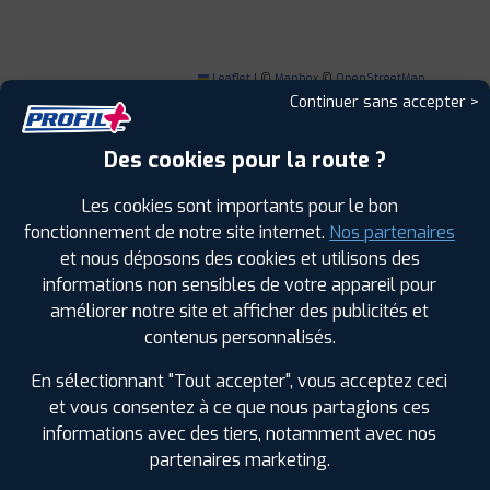
Leaflet
|
©
Mapbox
©
OpenStreetMap
Continuer sans accepter >
Des cookies pour la route ?
Les cookies sont importants pour le bon
1
fonctionnement de notre site internet.
Nos partenaires
et nous déposons des cookies et utilisons des
PROFIL PLUS
MILLAU
informations non sensibles de votre appareil pour
6196 RUE LACAU PA DE LEVEZEAU
12100 MILLAU
améliorer notre site et afficher des publicités et
0565716313
|
HORAIRES
+D'INFOS
contenus personnalisés.
En sélectionnant "Tout accepter", vous acceptez ceci
2
et vous consentez à ce que nous partagions ces
informations avec des tiers, notamment avec nos
partenaires marketing.
PROFIL PLUS
SAINT AFFRIQUE
129 CHEMIN DES CERISIERS VABRES L'ABBAYE