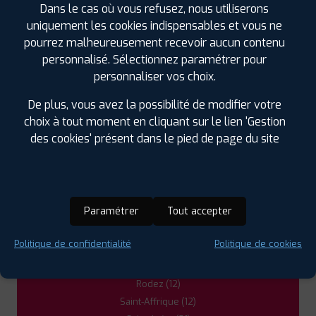
Dans le cas où vous refusez, nous utiliserons
12400 VABRES L'ABBAYE
0565990683
uniquement les cookies indispensables et vous ne
|
HORAIRES
+D'INFOS
pourrez malheureusement recevoir aucun contenu
personnalisé. Sélectionnez paramétrer pour
personnaliser vos choix.
3
De plus, vous avez la possibilité de modifier votre
PROFIL PLUS
LODEVE
choix à tout moment en cliquant sur le lien 'Gestion
PAE DU CAPITOUL 1 RUE DU FOULON
34700
des cookies' présent dans le pied de page du site
LODEVE
0467885921
|
HORAIRES
+D'INFOS
LES GARAGES PROFIL PLUS
Paramétrer
Tout accepter
DANS LES VILLES À PROXIMITÉ
Politique de confidentialité
Politique de cookies
Lodève (34)
Rodez (12)
Saint-Affrique (12)