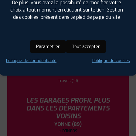
De plus, vous avez la possibilité de modifier votre
choix à tout moment en cliquant sur le lien 'Gestion
LES GARAGES PROFIL PLUS
des cookies' présent dans le pied de page du site
DANS LES VILLES À PROXIMITÉ
La Chapelle-Saint-Luc (10)
Nogent-sur-Seine (10)
Paramétrer
Tout accepter
Saint-André-les-Vergers (10)
Saint-Julien-les-Villas (10)
Politique de confidentialité
Politique de cookies
Sainte-Savine (10)
Sens (89)
Troyes (10)
LES GARAGES PROFIL PLUS
DANS LES DÉPARTEMENTS
VOISINS
YONNE (89)
+ D'INFOS