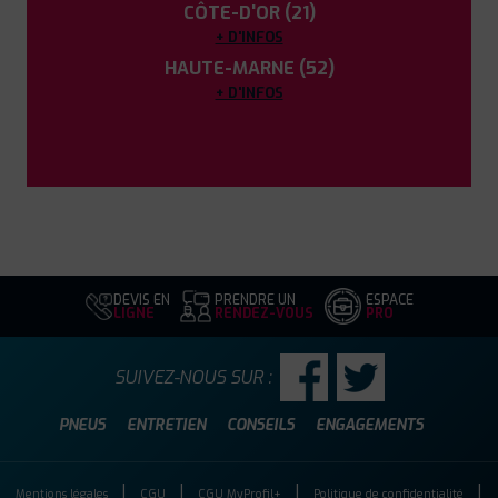
CÔTE-D'OR (21)
+ D'INFOS
HAUTE-MARNE (52)
+ D'INFOS
DEVIS EN
PRENDRE UN
ESPACE
LIGNE
RENDEZ-VOUS
PRO
SUIVEZ-NOUS SUR :
PNEUS
ENTRETIEN
CONSEILS
ENGAGEMENTS
Mentions légales
CGU
CGU MyProfil+
Politique de confidentialité