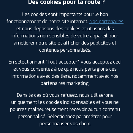
Des cookies pour la route ?
Les cookies sont importants pour le bon
fonctionnement de notre site internet.
Nos partenaires
Leaflet
|
©
Mapbox
©
OpenStreetMap
et nous déposons des cookies et utilisons des
informations non sensibles de votre appareil pour
améliorer notre site et afficher des publicités et
contenus personnalisés.
En sélectionnant "Tout accepter", vous acceptez ceci
1
et vous consentez à ce que nous partagions ces
informations avec des tiers, notamment avec nos
PROFIL PLUS
MAIZIERES LA GRANDE
partenaires marketing.
PAROISSE
ZI LA GLACIERE NORD RN 19
10510 MAIZIERE LA
Dans le cas où vous refusez, nous utiliserons
GRANDE PAR.
uniquement les cookies indispensables et vous ne
0325249718
pourrez malheureusement recevoir aucun contenu
|
HORAIRES
+D'INFOS
personnalisé. Sélectionnez paramétrer pour
personnaliser vos choix.