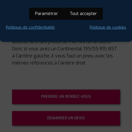
pneu à votre centre de montage. Il vous sera
demandé quels sont ces paramètres lorsque vous
Paramétrer
Tout accepter
devrez acheter de nouveaux pneus.
Enfin, il faut toujours vous assurer de monter les
Politique de confidentialité
Politique de cookies
mêmes sur un même essieu ! Il vous faut
absolument des pneus de mêmes dimensions.
Donc si vous avez un Continental 195/55 R15 85T
à l'arrière gauche, il vous faut un pneu avec les
mêmes références à l'arrière droit.
PRENDRE UN RENDEZ-VOUS
DEMANDER UN DEVIS