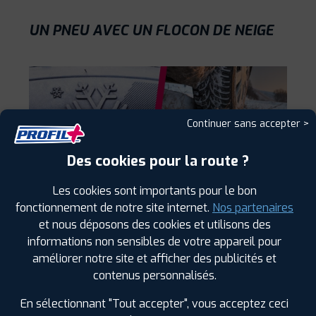
UN PNEU AVEC UN FLOCON DE NEIGE
Continuer sans accepter >
Des cookies pour la route ?
Les cookies sont importants pour le bon
Est-ce un pneu hiver ou un pneu neige ?
fonctionnement de notre site internet.
Nos partenaires
Quand vous allez lire votre pneu de voiture, à côté
et nous déposons des cookies et utilisons des
des indications de dimension, charge, etc., vous
informations non sensibles de votre appareil pour
verrez peut-être un flocon de neige. Cela indique
améliorer notre site et afficher des publicités et
que vous avez
un pneu hiver.
contenus personnalisés.
Souvent l'indication
M+S
(
Mud and Snow
, soit
En sélectionnant "Tout accepter", vous acceptez ceci
Boue et neige
) se trouvera également sur la