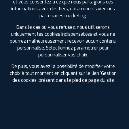
et vous consentez à ce que nous partagions ces
gomme. Cela indique que le pneu convient à
informations avec des tiers, notamment avec nos
l'hiver.
partenaires marketing.
De plus, le logo d'une montagne à 3 pointes
Dans le cas où vous refusez, nous utiliserons
signifie un pneu
3PMSF
(
3 Pics Mountain Snow
uniquement les cookies indispensables et vous ne
Flake
- que l'on peut traduire par
Montagne à 3
pourrez malheureusement recevoir aucun contenu
pics avec Flocon de Neige
). Il s'agit de
personnalisé. Sélectionnez paramétrer pour
l’homologation officielle européenne qui confirme
personnaliser vos choix.
que le pneu est adapté aux conditions hivernales
difficiles.
De plus, vous avez la possibilité de modifier votre
choix à tout moment en cliquant sur le lien 'Gestion
des cookies' présent dans le pied de page du site
POURQUOI EST-CE IMPORTANT DE
SAVOIR LIRE UN PNEU ?
La première utilité sera de pouvoir renseigner
correctement la dimension et largeur de votre