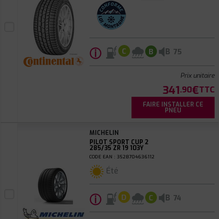
ⓘ
B
C
B
75
Prix unitaire
341
€
.90
TTC
FAIRE INSTALLER CE
PNEU
MICHELIN
PILOT SPORT CUP 2
285/35 ZR 19 103Y
CODE EAN : 3528704636112
Été
ⓘ
B
D
C
74