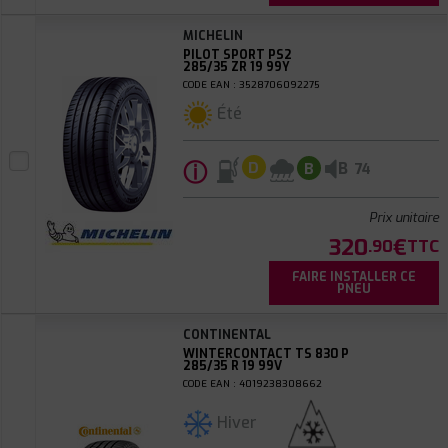
MICHELIN
PILOT SPORT PS2
285/35 ZR 19 99Y
CODE EAN : 3528706092275
Été
ⓘ
B
D
B
74
Prix unitaire
320
€
.90
TTC
FAIRE INSTALLER CE
PNEU
CONTINENTAL
WINTERCONTACT TS 830 P
285/35 R 19 99V
CODE EAN : 4019238308662
Hiver