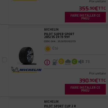
Prix unitaire
355
€
.90
TTC
FAIRE INSTALLER CE
PNEU
MICHELIN
PILOT SUPER SPORT
285/35 ZR 19 99Y
CODE EAN : 3528705102173
Été
ⓘ
B
D
C
73
Prix unitaire
390
€
.90
TTC
FAIRE INSTALLER CE
PNEU
MICHELIN
PILOT SPORT CUP 2 R