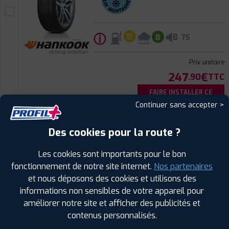
ⓘ
B
D
B
75
Prix unitaire
247
€
.90
TTC
FAIRE INSTALLER CE
PNEU
Continuer sans accepter >
BRIDGESTONE
Des cookies pour la route ?
POTENZA SPORT EVO
285/35 ZR 19 103Y
CODE EAN : 3286342907413
Les cookies sont importants pour le bon
fonctionnement de notre site internet.
Nos partenaires
et nous déposons des cookies et utilisons des
informations non sensibles de votre appareil pour
améliorer notre site et afficher des publicités et
Été
contenus personnalisés.