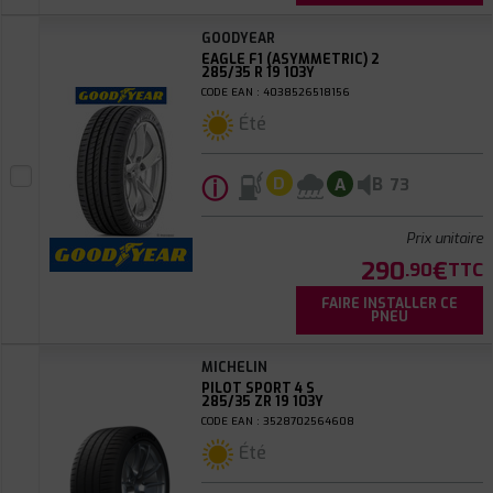
GOODYEAR
EAGLE F1 (ASYMMETRIC) 2
285/35 R 19 103Y
CODE EAN : 4038526518156
Été
ⓘ
B
D
A
73
Prix unitaire
290
€
.90
TTC
FAIRE INSTALLER CE
PNEU
MICHELIN
PILOT SPORT 4 S
285/35 ZR 19 103Y
CODE EAN : 3528702564608
Été