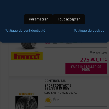
PIRELLI
PZERO
285/35 ZR 19 103Y
Paramétrer
Tout accepter
CODE EAN : 8019227190700
Été
Politique de confidentialité
Politique de cookies
ⓘ
B
C
B
74
Prix unitaire
275
€
.90
TTC
FAIRE INSTALLER CE
PNEU
CONTINENTAL
SPORTCONTACT 7
285/35 R 19 103Y
CODE EAN : 4019238040753
Été