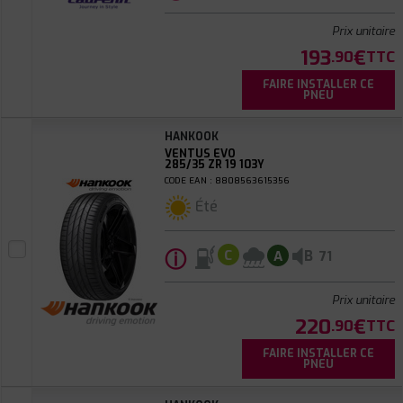
Prix unitaire
193
€
.90
TTC
FAIRE INSTALLER CE
PNEU
HANKOOK
VENTUS EVO
285/35 ZR 19 103Y
CODE EAN : 8808563615356
Été
ⓘ
B
C
A
71
Prix unitaire
220
€
.90
TTC
FAIRE INSTALLER CE
PNEU