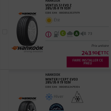
HANKOOK
VENTUS S1 EVO Z
285/35 R 19 103Y
CODE EAN : 8808563537979
Été
ⓘ
B
C
A
73
Prix unitaire
243
€
.90
TTC
FAIRE INSTALLER CE
PNEU
HANKOOK
WINTER I*CEPT EVO3
285/35 R 19 103V
CODE EAN : 8808563479354
Hiver