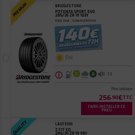
PREMIUM
BRIDGESTONE
POTENZA SPORT EVO
285/35 ZR 19 103Y
CODE EAN : 3286342907413
Été
ⓘ
B
C
A
73
Prix unitaire
256
€
.90
TTC
FAIRE INSTALLER CE
PNEU
QUALITY
LAUFENN
Z FIT EQ
285/35 ZR 19 99Y