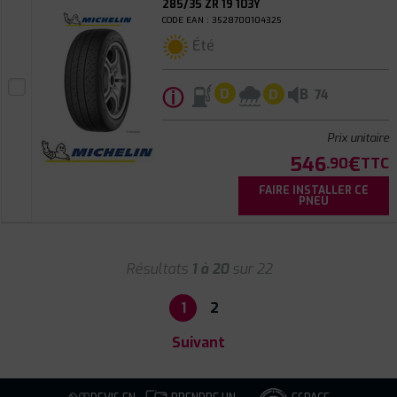
285/35 ZR 19 103Y
CODE EAN : 3528700104325
Été
ⓘ
B
D
D
74
Prix unitaire
546
€
.90
TTC
FAIRE INSTALLER CE
PNEU
Résultats
1 à 20
sur 22
1
2
Suivant