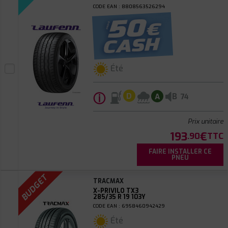
CODE EAN : 8808563526294
Été
ⓘ
B
D
A
74
Prix unitaire
193
€
.90
TTC
FAIRE INSTALLER CE
PNEU
BUDGET
TRACMAX
X-PRIVILO TX3
285/35 R 19 103Y
CODE EAN : 6958460942429
Été