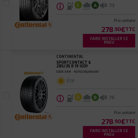
ⓘ
B
C
A
73
Prix unitaire
278
€
.90
TTC
FAIRE INSTALLER CE
PNEU
CONTINENTAL
SPORTCONTACT 6
285/35 R 19 103Y
CODE EAN : 4019238286687
Été
ⓘ
B
D
B
75
Prix unitaire
278
€
.90
TTC
FAIRE INSTALLER CE
PNEU