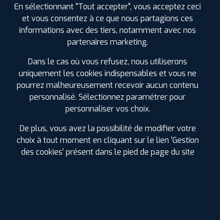
En sélectionnant "Tout accepter", vous acceptez ceci
ⓘ
B
C
A
73
et vous consentez à ce que nous partagions ces
informations avec des tiers, notamment avec nos
Prix unitaire
partenaires marketing.
256
€
.90
TTC
Dans le cas où vous refusez, nous utiliserons
FAIRE INSTALLER CE
PNEU
uniquement les cookies indispensables et vous ne
pourrez malheureusement recevoir aucun contenu
PIRELLI
personnalisé. Sélectionnez paramétrer pour
P-ZERO (PZ4)
285/35 ZR 19 103Y
personnaliser vos choix.
CODE EAN : 8019227383157
Été
De plus, vous avez la possibilité de modifier votre
choix à tout moment en cliquant sur le lien 'Gestion
des cookies' présent dans le pied de page du site
ⓘ
A
D
A
71
Prix unitaire
273
€
.90
TTC
FAIRE INSTALLER CE
PNEU