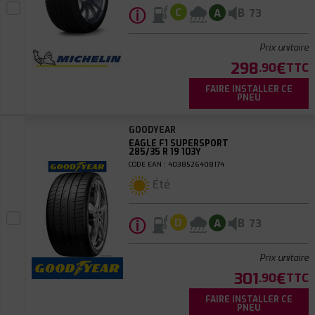
ⓘ
B
C
A
73
Prix unitaire
298
€
.90
TTC
FAIRE INSTALLER CE
PNEU
GOODYEAR
EAGLE F1 SUPERSPORT
285/35 R 19 103Y
CODE EAN : 4038526408174
Été
ⓘ
B
D
A
73
Prix unitaire
301
€
.90
TTC
FAIRE INSTALLER CE
PNEU