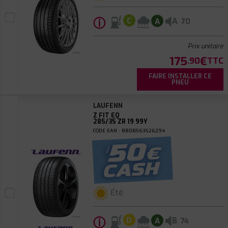
ⓘ
A
C
A
70
Prix unitaire
175
€
.90
TTC
FAIRE INSTALLER CE
PNEU
LAUFENN
Z FIT EQ
285/35 ZR 19 99Y
CODE EAN : 8808563526294
Été
ⓘ
B
D
A
74