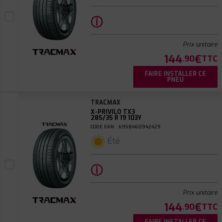
ⓘ
Prix unitaire
144
€
.90
TTC
FAIRE INSTALLER CE
PNEU
TRACMAX
X-PRIVILO TX3
285/35 R 19 103Y
CODE EAN : 6958460942429
Été
ⓘ
Prix unitaire
144
€
.90
TTC