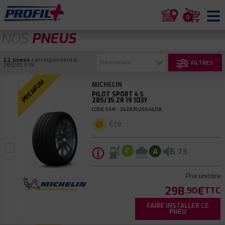
0
NOS
PNEUS
22 pneus
correspondent à
FILTRES
285/35 R 19
PREMIUM
MICHELIN
PILOT SPORT 4 S
285/35 ZR 19 103Y
CODE EAN : 3528702564608
Été
ⓘ
B
C
A
73
Prix unitaire
298
€
.90
TTC
FAIRE INSTALLER CE
PNEU