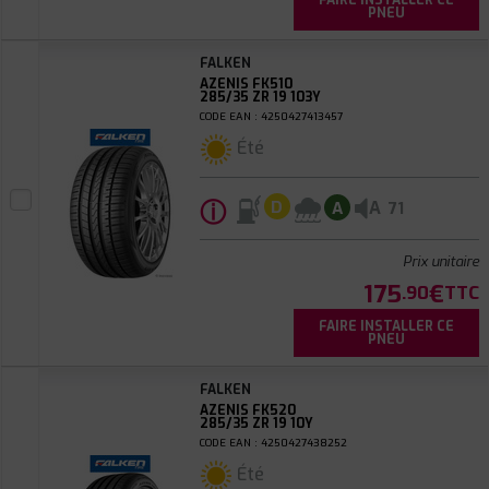
FAIRE INSTALLER CE
PNEU
FALKEN
AZENIS FK510
285/35 ZR 19 103Y
CODE EAN : 4250427413457
Été
ⓘ
A
D
A
71
Prix unitaire
175
€
.90
TTC
FAIRE INSTALLER CE
PNEU
FALKEN
AZENIS FK520
285/35 ZR 19 10Y
CODE EAN : 4250427438252
Été