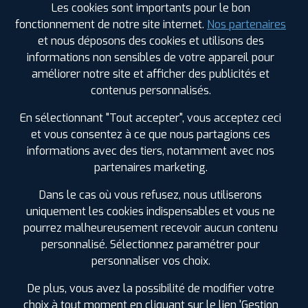
Les cookies sont importants pour le bon
fonctionnement de notre site internet.
Nos partenaires
LIRE LA SUITE
et nous déposons des cookies et utilisons des
informations non sensibles de votre appareil pour
améliorer notre site et afficher des publicités et
contenus personnalisés.
En sélectionnant "Tout accepter", vous acceptez ceci
et vous consentez à ce que nous partagions ces
informations avec des tiers, notamment avec nos
partenaires marketing.
Dans le cas où vous refusez, nous utiliserons
uniquement les cookies indispensables et vous ne
pourrez malheureusement recevoir aucun contenu
personnalisé. Sélectionnez paramétrer pour
personnaliser vos choix.
PACK MOBILITÉ
De plus, vous avez la possibilité de modifier votre
Bénéficiez d’une garantie à vie sur vos pneus ainsi
choix à tout moment en cliquant sur le lien 'Gestion