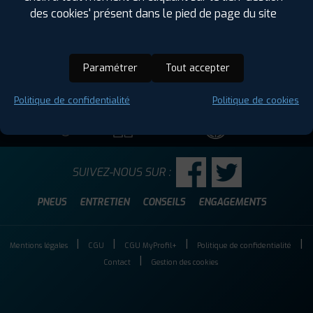
qu’une assistan...
des cookies' présent dans le pied de page du site
LIRE LA SUITE
Paramétrer
Tout accepter
Politique de confidentialité
Politique de cookies
DEVIS EN
PRENDRE UN
ESPACE
LIGNE
RENDEZ-VOUS
PRO
SUIVEZ-NOUS SUR :
PNEUS
ENTRETIEN
CONSEILS
ENGAGEMENTS
Mentions légales
CGU
CGU MyProfil+
Politique de confidentialité
Contact
Gestion des cookies