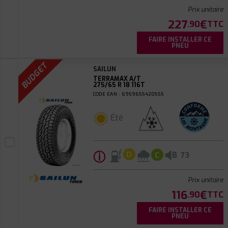
Prix unitaire
227
€
.90
TTC
FAIRE INSTALLER CE
PNEU
BUDGET
SAILUN
TERRAMAX A/T
275/65 R 18 116T
CODE EAN : 6959655420555
Été
ⓘ
B
D
C
73
Prix unitaire
116
€
.90
TTC
FAIRE INSTALLER CE
PNEU