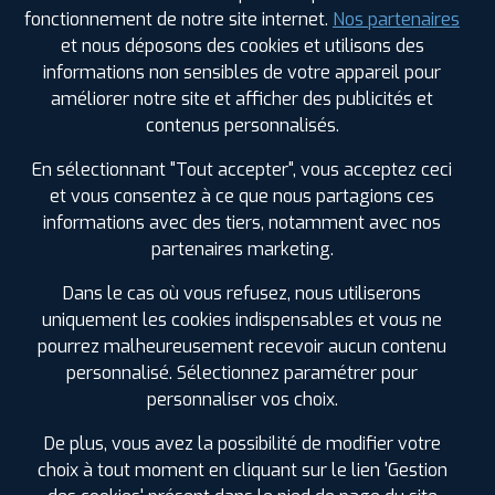
fonctionnement de notre site internet.
Nos partenaires
Été
et nous déposons des cookies et utilisons des
informations non sensibles de votre appareil pour
ⓘ
améliorer notre site et afficher des publicités et
contenus personnalisés.
Prix unitaire
En sélectionnant "Tout accepter", vous acceptez ceci
184
€
.90
TTC
et vous consentez à ce que nous partagions ces
FAIRE INSTALLER CE
informations avec des tiers, notamment avec nos
PNEU
partenaires marketing.
GOODYEAR
Dans le cas où vous refusez, nous utiliserons
EFFICIENTGRIP 2 SUV
275/65 R 18 116H
uniquement les cookies indispensables et vous ne
CODE EAN : 4038526076656
pourrez malheureusement recevoir aucun contenu
Été
personnalisé. Sélectionnez paramétrer pour
personnaliser vos choix.
ⓘ
B
C
A
71
De plus, vous avez la possibilité de modifier votre
choix à tout moment en cliquant sur le lien 'Gestion
Prix unitaire