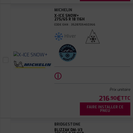
MICHELIN
X-ICE SNOW+
275/65 R 18 116H
CODE EAN : 3528705450366
Hiver
ⓘ
Prix unitaire
216
€
.90
TTC
FAIRE INSTALLER CE
PNEU
BRIDGESTONE
BLIZZAK DM-V3