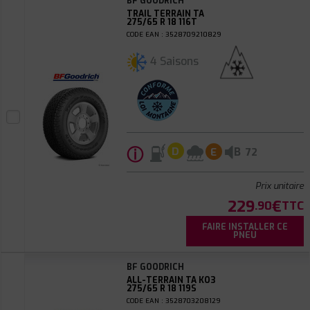
BF GOODRICH
TRAIL TERRAIN TA
275/65 R 18 116T
CODE EAN : 3528709210829
4 Saisons
ⓘ
B
D
E
72
Prix unitaire
229
€
.90
TTC
FAIRE INSTALLER CE
PNEU
BF GOODRICH
ALL-TERRAIN TA KO3
275/65 R 18 119S
CODE EAN : 3528703208129