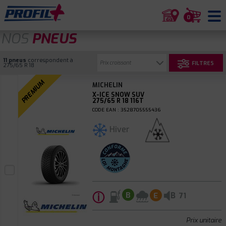
0
NOS
PNEUS
11 pneus
correspondent à
FILTRES
275/65 R 18
PREMIUM
MICHELIN
X-ICE SNOW SUV
275/65 R 18 116T
CODE EAN : 3528705555436
Hiver
ⓘ
B
B
E
71
Prix unitaire