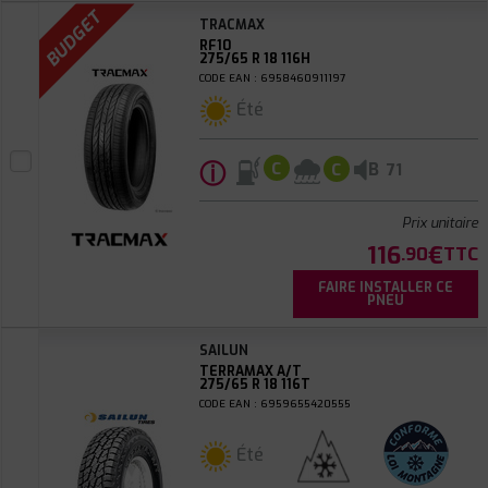
BUDGET
TRACMAX
RF10
275/65 R 18 116H
CODE EAN : 6958460911197
Été
ⓘ
B
C
C
71
Prix unitaire
116
€
.90
TTC
FAIRE INSTALLER CE
PNEU
SAILUN
TERRAMAX A/T
275/65 R 18 116T
CODE EAN : 6959655420555
Été