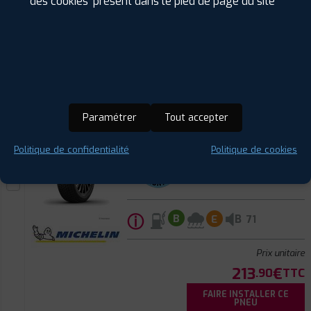
des cookies' présent dans le pied de page du site
208
€
.90
TTC
FAIRE INSTALLER CE
PNEU
MICHELIN
X-ICE SNOW SUV
275/65 R 18 116T
CODE EAN : 3528705555436
Paramétrer
Tout accepter
Hiver
Politique de confidentialité
Politique de cookies
ⓘ
B
B
E
71
Prix unitaire
213
€
.90
TTC
FAIRE INSTALLER CE
PNEU