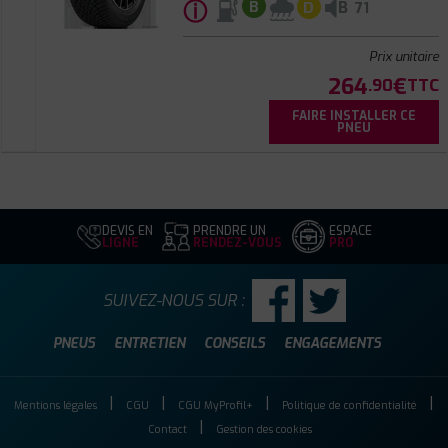
ⓘ
B
B
D
71
Prix unitaire
264
€
.90
TTC
FAIRE INSTALLER CE
PNEU
DEVIS EN
PRENDRE UN
ESPACE
LIGNE
RENDEZ-VOUS
PRO
SUIVEZ-NOUS SUR :
PNEUS
ENTRETIEN
CONSEILS
ENGAGEMENTS
Mentions légales
CGU
CGU MyProfil+
Politique de confidentialité
Contact
Gestion des cookies