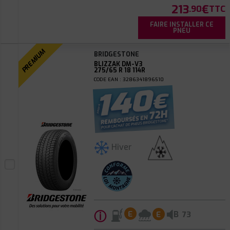
213
€
.90
TTC
FAIRE INSTALLER CE
PNEU
PREMIUM
BRIDGESTONE
BLIZZAK DM-V3
275/65 R 18 114R
CODE EAN : 3286341896510
Hiver
ⓘ
B
E
E
73