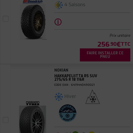
4 Saisons
ⓘ
Prix unitaire
256
€
.90
TTC
FAIRE INSTALLER CE
PNEU
NOKIAN
HAKKAPELIITTA R5 SUV
275/65 R 18 116R
CODE EAN : 6419440490021
Hiver