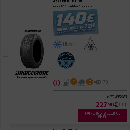
275/65 R 18 114R
CODE EAN : 3286341896510
Hiver
ⓘ
B
E
E
73
Prix unitaire
227
€
.90
TTC
FAIRE INSTALLER CE
PNEU