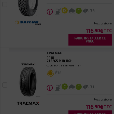
ⓘ
B
D
C
73
Prix unitaire
116
€
.90
TTC
FAIRE INSTALLER CE
PNEU
TRACMAX
RF10
275/65 R 18 116H
CODE EAN : 6958460911197
Été
ⓘ
B
C
C
71
Prix unitaire
116
€
.90
TTC