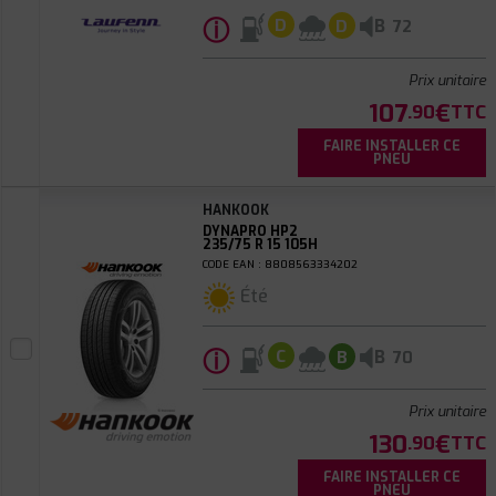
ⓘ
B
D
D
72
Prix unitaire
107
€
.90
TTC
FAIRE INSTALLER CE
PNEU
HANKOOK
DYNAPRO HP2
235/75 R 15 105H
CODE EAN : 8808563334202
Été
ⓘ
B
C
B
70
Prix unitaire
130
€
.90
TTC
FAIRE INSTALLER CE
PNEU