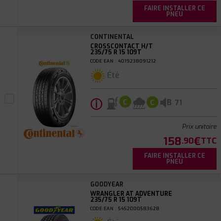
FAIRE INSTALLER CE
PNEU
CONTINENTAL
CROSSCONTACT H/T
235/75 R 15 109T
CODE EAN : 4019238091212
Été
ⓘ
B
C
C
71
Prix unitaire
158
€
.90
TTC
FAIRE INSTALLER CE
PNEU
GOODYEAR
WRANGLER AT ADVENTURE
235/75 R 15 109T
CODE EAN : 5452000583628