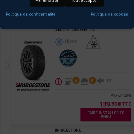
Paramétrer
Tout accepter
PNEU
Politique de confidentialité
Politique de cookies
BRIDGESTONE
BLIZZAK DM-V2
235/75 R 15 109R
CODE EAN : 3286340911016
Hiver
ⓘ
B
E
E
72
Prix unitaire
139
€
.90
TTC
FAIRE INSTALLER CE
PNEU
BRIDGESTONE