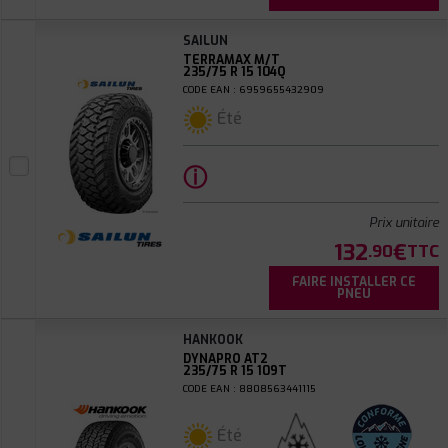
SAILUN
TERRAMAX M/T
235/75 R 15 104Q
CODE EAN : 6959655432909
Été
ⓘ
Prix unitaire
132
€
.90
TTC
FAIRE INSTALLER CE
PNEU
HANKOOK
DYNAPRO AT2
235/75 R 15 109T
CODE EAN : 8808563441115
Été