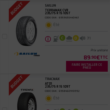
BUDGET
SAILUN
TERRAMAX CVR
235/75 R 15 105T
CODE EAN : 6959655440461
Été
ⓘ
B
C
D
71
Prix unitaire
89
€
.90
TTC
FAIRE INSTALLER CE
PNEU
BUDGET
TRACMAX
AT01
235/75 R 15 109T
CODE EAN : 6958460910992
Été