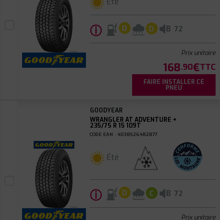
Été
ⓘ
B
D
D
72
Prix unitaire
168
€
.90
TTC
FAIRE INSTALLER CE
PNEU
GOODYEAR
WRANGLER AT ADVENTURE +
235/75 R 15 109T
CODE EAN : 4038526482877
Été
ⓘ
B
D
C
72
Prix unitaire