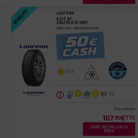
QUALITY
LAUFENN
X FIT AT
235/75 R 15 109T
CODE EAN : 8808563413228
Été
ⓘ
B
D
D
72
Prix unitaire
107
€
.90
TTC
FAIRE INSTALLER CE
PNEU