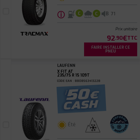
ⓘ
B
C
C
71
Prix unitaire
92
€
.90
TTC
FAIRE INSTALLER CE
PNEU
LAUFENN
X FIT AT
235/75 R 15 109T
CODE EAN : 8808563413228
Été