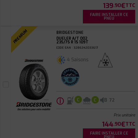
139
€
.90
TTC
FAIRE INSTALLER CE
PNEU
PREMIUM
BRIDGESTONE
DUELER A/T 002
235/75 R 15 109T
CODE EAN : 3286342033617
4 Saisons
ⓘ
B
C
C
72
Prix unitaire
144
€
.90
TTC
FAIRE INSTALLER CE
PNEU