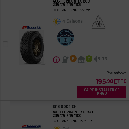
ALL-TERRAIN TA KO3
235/75 R 15 110S
CODE EAN : 3528704721795
4 Saisons
ⓘ
B
E
C
75
Prix unitaire
195
€
.90
TTC
FAIRE INSTALLER CE
PNEU
BF GOODRICH
MUD TERRAIN T/A KM3
235/75 R 15 110Q
CODE EAN : 3528703974697