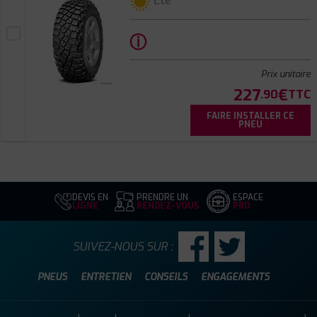
Été
ⓘ
Prix unitaire
227
€
.90
TTC
FAIRE INSTALLER CE
PNEU
DEVIS EN
PRENDRE UN
ESPACE
LIGNE
RENDEZ-VOUS
PRO
SUIVEZ-NOUS SUR :
PNEUS
ENTRETIEN
CONSEILS
ENGAGEMENTS