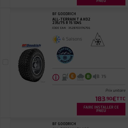
PNEU
BF GOODRICH
ALL-TERRAIN T A KO2
235/75 R 15 104S
CODE EAN : 3528703176756
4 Saisons
ⓘ
B
E
B
75
Prix unitaire
183
€
.90
TTC
FAIRE INSTALLER CE
PNEU
BF GOODRICH