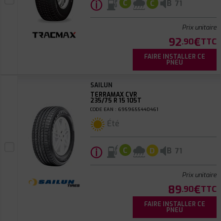
ⓘ
B
C
C
71
Prix unitaire
92
€
.90
TTC
FAIRE INSTALLER CE
PNEU
SAILUN
TERRAMAX CVR
235/75 R 15 105T
CODE EAN : 6959655440461
Été
ⓘ
B
C
D
71
Prix unitaire
89
€
.90
TTC
FAIRE INSTALLER CE
PNEU