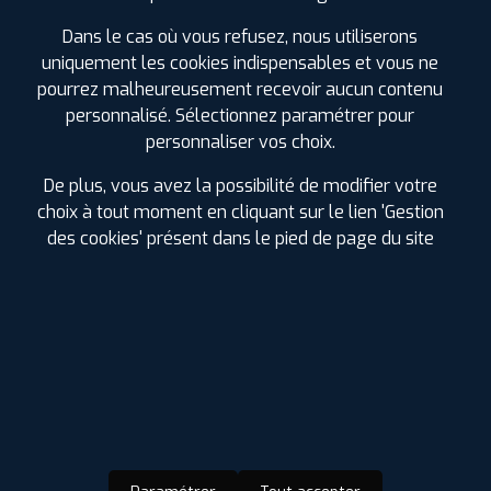
135
€
.90
TTC
Dans le cas où vous refusez, nous utiliserons
uniquement les cookies indispensables et vous ne
FAIRE INSTALLER CE
PNEU
pourrez malheureusement recevoir aucun contenu
personnalisé. Sélectionnez paramétrer pour
HANKOOK
personnaliser vos choix.
WINTER I*CEPT EVO2 SUV
235/75 R 15 109T
CODE EAN : 8808563429205
De plus, vous avez la possibilité de modifier votre
choix à tout moment en cliquant sur le lien 'Gestion
Hiver
des cookies' présent dans le pied de page du site
ⓘ
B
D
C
72
Prix unitaire
137
€
.90
TTC
FAIRE INSTALLER CE