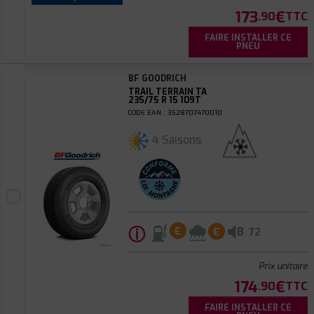
173
€
.90
TTC
FAIRE INSTALLER CE
PNEU
BF GOODRICH
TRAIL TERRAIN TA
235/75 R 15 109T
CODE EAN : 3528707470010
4 Saisons
ⓘ
B
E
E
72
Prix unitaire
174
€
.90
TTC
FAIRE INSTALLER CE