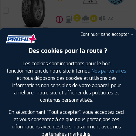
ⓘ
B
D
D
72
Prix unitaire
Continuer sans accepter >
133
€
.90
TTC
Des cookies pour la route ?
FAIRE INSTALLER CE
PNEU
Les cookies sont importants pour le bon
HANKOOK
fonctionnement de notre site internet.
Nos partenaires
DYNAPRO AT2 XTREME
et nous déposons des cookies et utilisons des
235/75 R 15 104S
CODE EAN : 8808563552248
informations non sensibles de votre appareil pour
améliorer notre site et afficher des publicités et
Été
contenus personnalisés.
En sélectionnant "Tout accepter", vous acceptez ceci
et vous consentez à ce que nous partagions ces
ⓘ
B
E
C
73
informations avec des tiers, notamment avec nos
partenaires marketing.
Prix unitaire