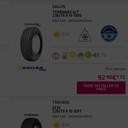
SAILUN
TERRAMAX A/T
235/75 R 15 109S
CODE EAN : 6959655420463
Été
ⓘ
B
D
C
72
Prix unitaire
92
€
.90
TTC
FAIRE INSTALLER CE
PNEU
TRACMAX
AT01
235/75 R 15 109T
CODE EAN : 6958460910992
Été