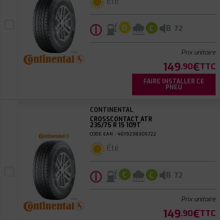
Été
ⓘ
B
D
C
72
Prix unitaire
149
€
.90
TTC
FAIRE INSTALLER CE
PNEU
CONTINENTAL
CROSSCONTACT ATR
235/75 R 15 109T
CODE EAN : 4019238305722
Été
ⓘ
B
C
C
72
Prix unitaire
149
€
.90
TTC