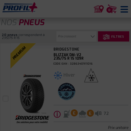
0
NOS
PNEUS
20 pneus
correspondent à
FILTRES
235/75 R 15
PREMIUM
BRIDGESTONE
BLIZZAK DM-V2
235/75 R 15 109R
CODE EAN : 3286340911016
Hiver
ⓘ
B
E
E
72
Prix unitaire