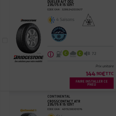
DUELER A/T 002
235/75 R 15 109T
CODE EAN : 3286342033617
4 Saisons
ⓘ
B
C
C
72
Prix unitaire
144
€
.90
TTC
FAIRE INSTALLER CE
PNEU
CONTINENTAL
CROSSCONTACT ATR
235/75 R 15 109T
CODE EAN : 4019238301076