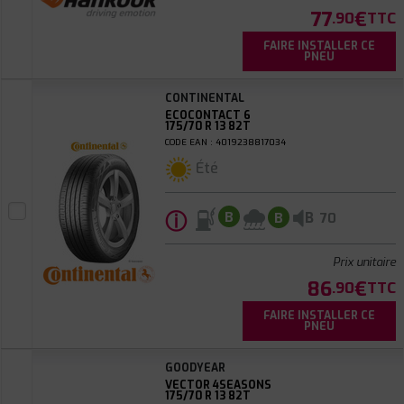
77
€
.90
TTC
FAIRE INSTALLER CE
PNEU
CONTINENTAL
ECOCONTACT 6
175/70 R 13 82T
CODE EAN : 4019238817034
Été
ⓘ
B
B
B
70
Prix unitaire
86
€
.90
TTC
FAIRE INSTALLER CE
PNEU
GOODYEAR
VECTOR 4SEASONS
175/70 R 13 82T