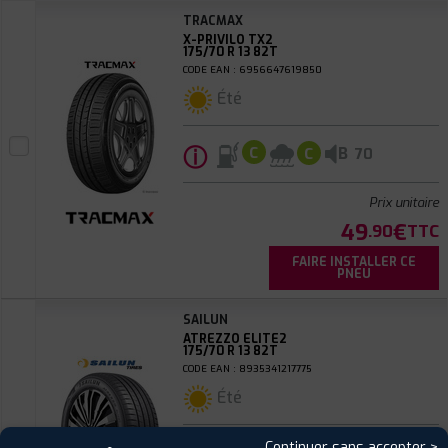
TRACMAX
X-PRIVILO TX2
175/70 R 13 82T
CODE EAN : 6956647619850
Été
ⓘ
B
C
C
70
Prix unitaire
49
€
.90
TTC
FAIRE INSTALLER CE
PNEU
SAILUN
ATREZZO ELITE2
175/70 R 13 82T
CODE EAN : 8935341217775
Été
Continuer sans accepter >