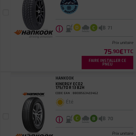
ⓘ
B
D
C
71
Prix unitaire
75
€
.90
TTC
FAIRE INSTALLER CE
PNEU
HANKOOK
KINERGY ECO2
175/70 R 13 82H
CODE EAN : 8808563433462
Été
ⓘ
B
C
B
70
Prix unitaire