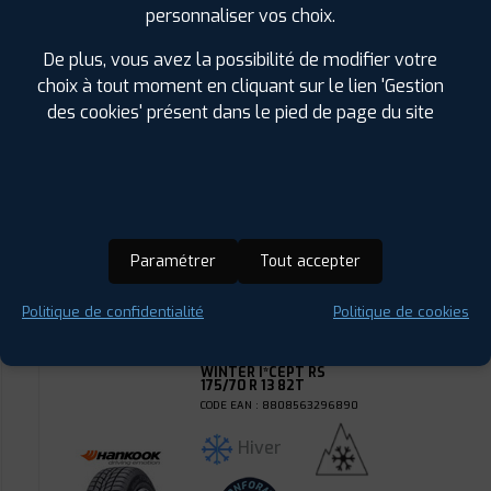
personnaliser vos choix.
HANKOOK
KINERGY ECO2
De plus, vous avez la possibilité de modifier votre
175/70 R 13 82T
CODE EAN : 8808563413662
choix à tout moment en cliquant sur le lien 'Gestion
Été
des cookies' présent dans le pied de page du site
ⓘ
B
C
B
70
Prix unitaire
69
€
.90
TTC
Paramétrer
Tout accepter
FAIRE INSTALLER CE
PNEU
Politique de confidentialité
Politique de cookies
HANKOOK
WINTER I*CEPT RS
175/70 R 13 82T
CODE EAN : 8808563296890
Hiver