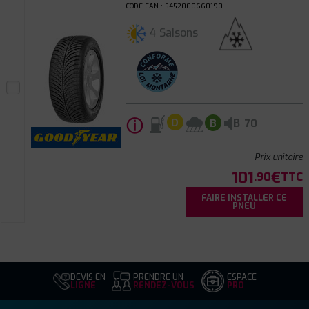
CODE EAN : 5452000660190
4 Saisons
ⓘ
B
D
B
70
Prix unitaire
101
€
.90
TTC
FAIRE INSTALLER CE
PNEU
DEVIS EN
PRENDRE UN
ESPACE
LIGNE
RENDEZ-VOUS
PRO