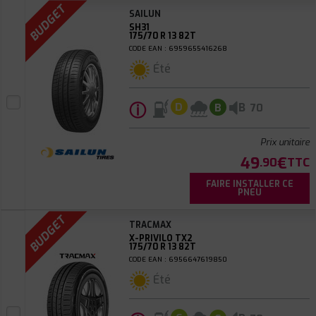
BUDGET
SAILUN
SH31
175/70 R 13 82T
CODE EAN : 6959655416268
Été
ⓘ
B
D
B
70
Prix unitaire
49
€
.90
TTC
FAIRE INSTALLER CE
PNEU
BUDGET
TRACMAX
X-PRIVILO TX2
175/70 R 13 82T
CODE EAN : 6956647619850
Été