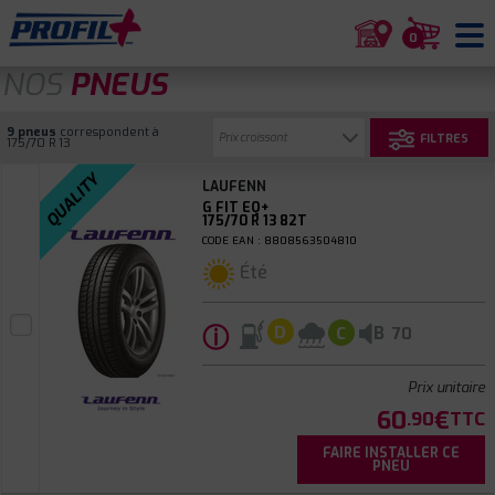
0
NOS
PNEUS
9 pneus
correspondent à
FILTRES
175/70 R 13
QUALITY
LAUFENN
G FIT EQ+
175/70 R 13 82T
CODE EAN : 8808563504810
Été
ⓘ
B
D
C
70
Prix unitaire
60
€
.90
TTC
FAIRE INSTALLER CE
PNEU