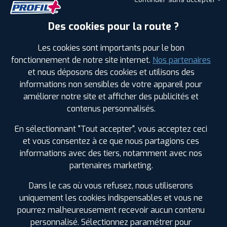
ⓘ
B
D
B
70
Des cookies pour la route ?
Prix unitaire
49
€
.90
TTC
Les cookies sont importants pour le bon
FAIRE INSTALLER CE
fonctionnement de notre site internet.
Nos partenaires
PNEU
et nous déposons des cookies et utilisons des
informations non sensibles de votre appareil pour
LAUFENN
améliorer notre site et afficher des publicités et
G FIT EQ+
175/70 R 13 82T
contenus personnalisés.
CODE EAN : 8808563504810
Été
En sélectionnant "Tout accepter", vous acceptez ceci
et vous consentez à ce que nous partagions ces
ⓘ
informations avec des tiers, notamment avec nos
B
D
C
70
partenaires marketing.
Prix unitaire
Dans le cas où vous refusez, nous utiliserons
60
€
.90
TTC
uniquement les cookies indispensables et vous ne
FAIRE INSTALLER CE
pourrez malheureusement recevoir aucun contenu
PNEU
personnalisé. Sélectionnez paramétrer pour