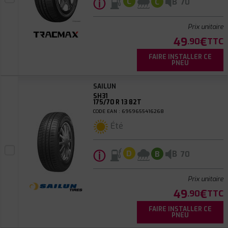
ⓘ
B
C
C
70
Prix unitaire
49
€
.90
TTC
FAIRE INSTALLER CE
PNEU
SAILUN
SH31
175/70 R 13 82T
CODE EAN : 6959655416268
Été
ⓘ
B
D
B
70
Prix unitaire
49
€
.90
TTC
FAIRE INSTALLER CE
PNEU