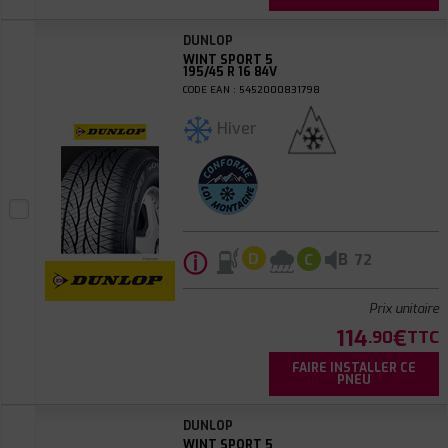
DUNLOP
WINT SPORT 5
195/45 R 16 84V
CODE EAN : 5452000831798
Hiver
ⓘ
B
D
C
72
Prix unitaire
114
€
.90
TTC
FAIRE INSTALLER CE
PNEU
DUNLOP
WINT SPORT 5