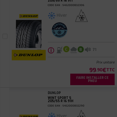
205/55 R 16 91T
CODE EAN : 5452000832306
Hiver
ⓘ
B
C
B
71
Prix unitaire
99
€
.90
TTC
FAIRE INSTALLER CE
PNEU
DUNLOP
WINT SPORT 5
205/55 R 16 91H
CODE EAN : 5452000832290
Hiver