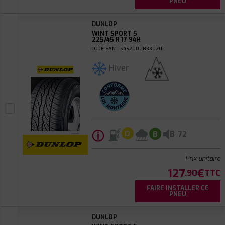
PNEU
DUNLOP
WINT SPORT 5
225/45 R 17 94H
CODE EAN : 5452000833020
Hiver
ⓘ
B
D
B
72
Prix unitaire
127
€
.90
TTC
FAIRE INSTALLER CE
PNEU
DUNLOP