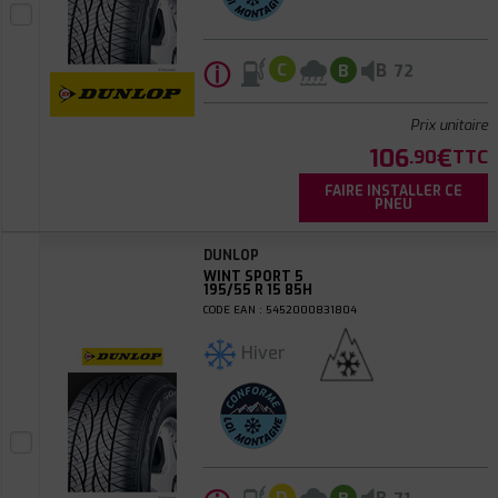
ⓘ
B
C
B
72
Prix unitaire
106
€
.90
TTC
FAIRE INSTALLER CE
PNEU
DUNLOP
WINT SPORT 5
195/55 R 15 85H
CODE EAN : 5452000831804
Hiver