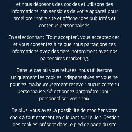
et nous déposons des cookies et utilisons des
informations non sensibles de votre appareil pour
améliorer notre site et afficher des publicités et
ⓘ
B
C
C
72
contenus personnalisés.
Prix unitaire
En sélectionnant "Tout accepter", vous acceptez ceci
119
€
.90
TTC
et vous consentez à ce que nous partagions ces
informations avec des tiers, notamment avec nos
FAIRE INSTALLER CE
PNEU
partenaires marketing.
Dans le cas où vous refusez, nous utiliserons
DUNLOP
WINT SPORT 5
uniquement les cookies indispensables et vous ne
215/60 R 16 95H
pourrez malheureusement recevoir aucun contenu
CODE EAN : 5452000832948
personnalisé. Sélectionnez paramétrer pour
Hiver
personnaliser vos choix.
De plus, vous avez la possibilité de modifier votre
choix à tout moment en cliquant sur le lien 'Gestion
des cookies' présent dans le pied de page du site