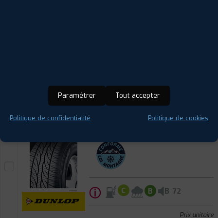
ⓘ
B
C
B
71
Prix unitaire
120
€
.90
TTC
FAIRE INSTALLER CE
PNEU
DUNLOP
WINT SPORT 5
Paramétrer
Tout accepter
215/60 R 16 99H
CODE EAN : 5452000832955
Politique de confidentialité
Politique de cookies
Hiver
ⓘ
B
C
B
72
Prix unitaire