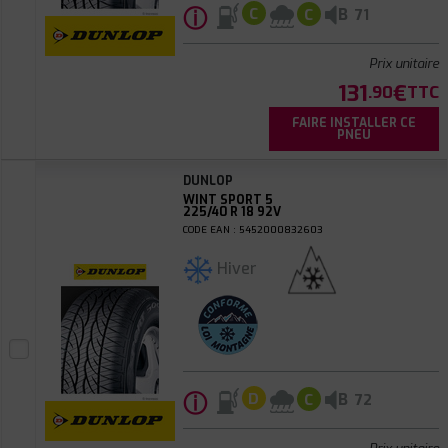
ⓘ
B
C
C
71
Prix unitaire
131
€
.90
TTC
FAIRE INSTALLER CE
PNEU
DUNLOP
WINT SPORT 5
225/40 R 18 92V
CODE EAN : 5452000832603
Hiver
ⓘ
B
D
C
72