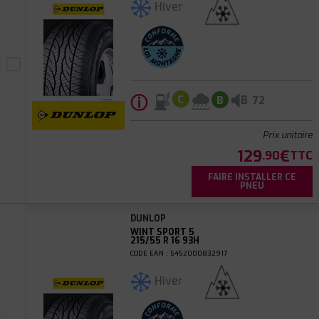
Hiver
ⓘ
B
C
B
72
Prix unitaire
129
€
.90
TTC
FAIRE INSTALLER CE
PNEU
DUNLOP
WINT SPORT 5
215/55 R 16 93H
CODE EAN : 5452000832917
Hiver