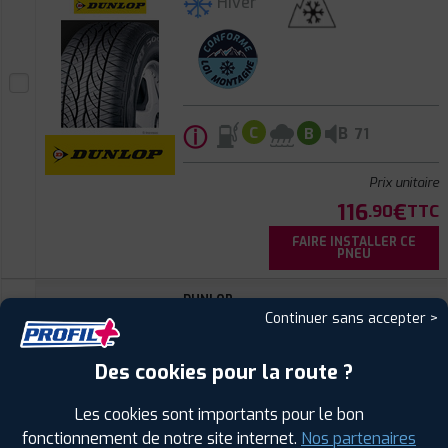
Hiver
ⓘ
B
C
B
71
Prix unitaire
116
€
.90
TTC
FAIRE INSTALLER CE
PNEU
DUNLOP
Continuer sans accepter >
WINT SPORT 5
215/65 R 16 98H
CODE EAN : 5452000832962
Des cookies pour la route ?
Hiver
Les cookies sont importants pour le bon
fonctionnement de notre site internet.
Nos partenaires