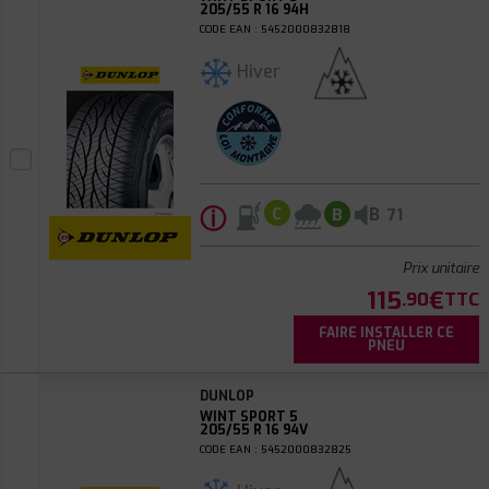
205/55 R 16 94H
CODE EAN : 5452000832818
Hiver
ⓘ
B
C
B
71
Prix unitaire
115
€
.90
TTC
FAIRE INSTALLER CE
PNEU
DUNLOP
WINT SPORT 5
205/55 R 16 94V
CODE EAN : 5452000832825