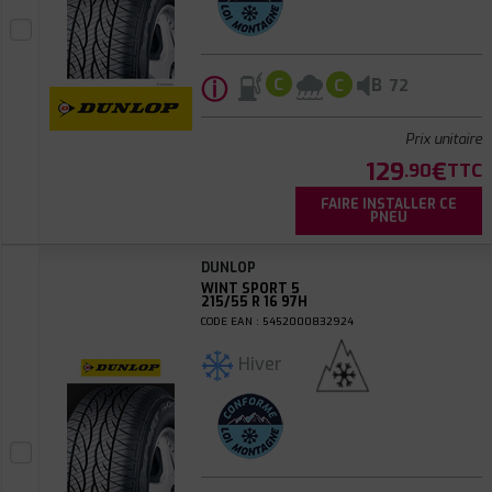
ⓘ
B
C
C
72
Prix unitaire
129
€
.90
TTC
FAIRE INSTALLER CE
PNEU
DUNLOP
WINT SPORT 5
215/55 R 16 97H
CODE EAN : 5452000832924
Hiver