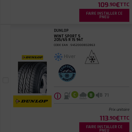
109
€
.90
TTC
FAIRE INSTALLER CE
PNEU
DUNLOP
WINT SPORT 5
205/65 R 15 94T
CODE EAN : 5452000832863
Hiver
ⓘ
B
C
B
71
Prix unitaire
113
€
.90
TTC
FAIRE INSTALLER CE
PNEU