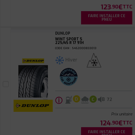
123
€
.90
TTC
FAIRE INSTALLER CE
PNEU
DUNLOP
WINT SPORT 5
225/45 R 17 91H
CODE EAN : 5452000833013
Hiver
ⓘ
B
D
C
72
Prix unitaire
124
€
.90
TTC
FAIRE INSTALLER CE