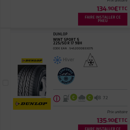
Prix unitaire
134
€
.90
TTC
FAIRE INSTALLER CE
PNEU
DUNLOP
WINT SPORT 5
225/50 R 17 98H
CODE EAN : 5452000833075
Hiver
ⓘ
B
C
C
72
Prix unitaire
135
€
.90
TTC
FAIRE INSTALLER CE