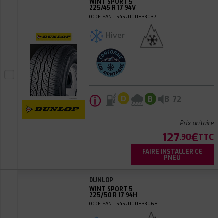
WINT SPORT 5
225/45 R 17 94V
CODE EAN : 5452000833037
Hiver
ⓘ
B
D
B
72
Prix unitaire
127
€
.90
TTC
FAIRE INSTALLER CE
PNEU
DUNLOP
WINT SPORT 5
225/50 R 17 94H
CODE EAN : 5452000833068