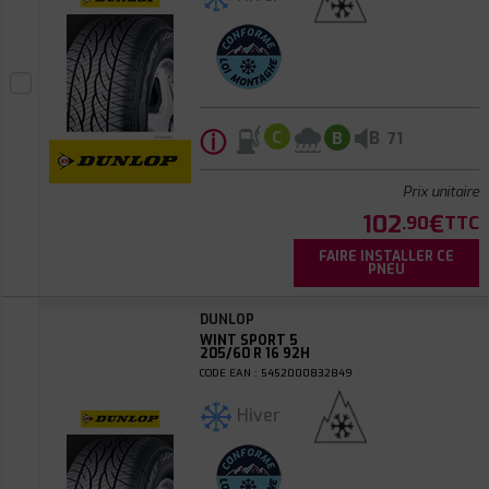
ⓘ
B
C
B
71
Prix unitaire
102
€
.90
TTC
FAIRE INSTALLER CE
PNEU
DUNLOP
WINT SPORT 5
205/60 R 16 92H
CODE EAN : 5452000832849
Hiver