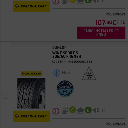
ⓘ
B
D
B
71
Prix unitaire
107
€
.90
TTC
FAIRE INSTALLER CE
PNEU
DUNLOP
WINT SPORT 5
205/60 R 16 96H
CODE EAN : 5452000832856
Hiver
ⓘ
B
C
B
71
Prix unitaire