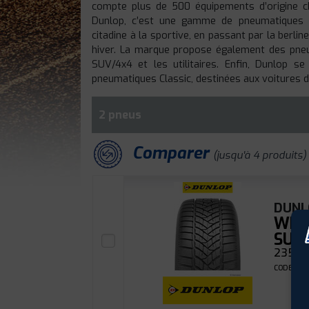
compte plus de 500 équipements d’origine c
Dunlop, c’est une gamme de pneumatiques c
citadine à la sportive, en passant par la berli
hiver. La marque propose également des pneu
SUV/4x4 et les utilitaires. Enfin, Dunlop 
pneumatiques Classic, destinées aux voitures de
2 pneus
Comparer
(jusqu'à 4 produits)
DUNL
WIN
SUV
235/65
CODE EAN