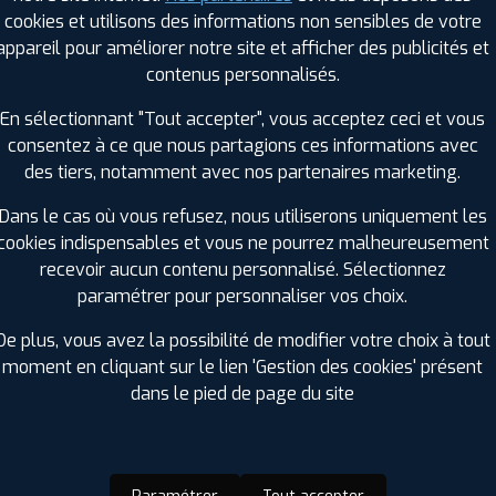
cookies et utilisons des informations non sensibles de votre
appareil pour améliorer notre site et afficher des publicités et
OP
contenus personnalisés.
T SPORT 5
Hiver
En sélectionnant "Tout accepter", vous acceptez ceci et vous
 R 17 103V
ⓘ
consentez à ce que nous partagions ces informations avec
B
C
C
71
 : 4038526088109
des tiers, notamment avec nos partenaires marketing.
Dans le cas où vous refusez, nous utiliserons uniquement les
cookies indispensables et vous ne pourrez malheureusement
recevoir aucun contenu personnalisé. Sélectionnez
paramétrer pour personnaliser vos choix.
US
De plus, vous avez la possibilité de modifier votre choix à tout
moment en cliquant sur le lien 'Gestion des cookies' présent
parateur.
dans le pied de page du site
ir adherent
Offres d'emploi
FAQ