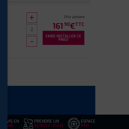
Prix unitaire
161
€
.90
TTC
FAIRE INSTALLER CE
PNEU
DEVIS EN
PRENDRE UN
ESPACE
LIGNE
RENDEZ-VOUS
PRO