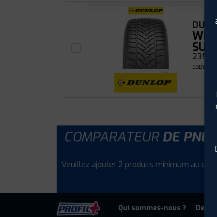
DUNL
WIN
SUV
235/55
CODE EAN
COMPARATEUR
DE PNE
Veuillez ajouter 2 produits minimum au com
Qui sommes-nous ?
Deven