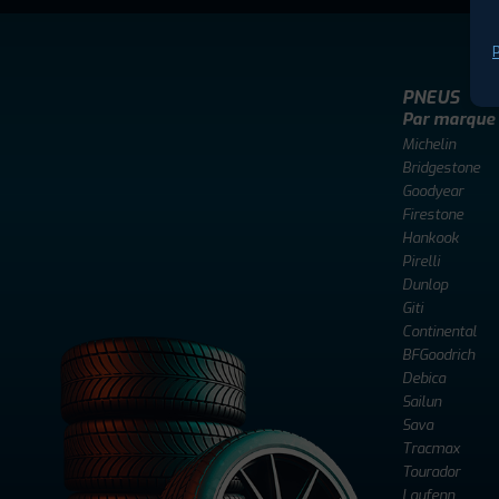
P
PNEUS
Par marque
Michelin
Bridgestone
Goodyear
Firestone
Hankook
Pirelli
Dunlop
Giti
Continental
BFGoodrich
Debica
Sailun
Sava
Tracmax
Tourador
Laufenn