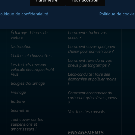
Paramétrer
Tout accepter
olitique de confidentialité
Politique de cookie
ENTRETIEN
CONSEILS
Éclairage - Phares de
Comment stocker vos
voiture
pneus ?
Distribution
Comment savoir quel pneu
choisir pour son véhicule ?
Chaînes et chaussettes
Comment faire durer vos
Les forfaits révision
pneus plus longtemps ?
véhicule électrique Profil
Plus
L'éco-conduite : faire des
économies et polluer moins
Bougies d'allumage
!
Freinage
Comment économiser du
carburant grâce à vos pneus
Batterie
?
Géométrie
Voir tous les conseils
Tout savoir sur les
suspensions et
amortisseurs !
ENGAGEMENTS