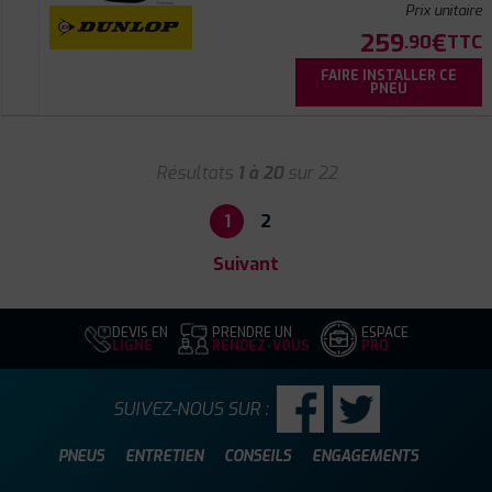
Prix unitaire
259
€
.90
TTC
FAIRE INSTALLER CE
PNEU
Résultats
1 à 20
sur 22
1
2
Suivant
DEVIS EN
PRENDRE UN
ESPACE
LIGNE
RENDEZ-VOUS
PRO
SUIVEZ-NOUS SUR :
PNEUS
ENTRETIEN
CONSEILS
ENGAGEMENTS