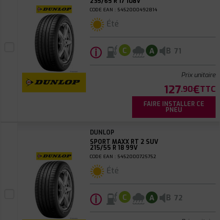
235/65 R 17 108V
CODE EAN : 5452000492814
Été
ⓘ
B
C
A
71
Prix unitaire
127
€
.90
TTC
FAIRE INSTALLER CE
PNEU
DUNLOP
SPORT MAXX RT 2 SUV
215/55 R 18 99V
CODE EAN : 5452000725752
Été
ⓘ
B
C
A
72