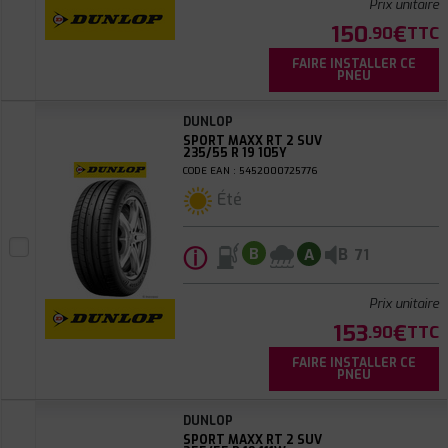
Prix unitaire
150
€
.90
TTC
FAIRE INSTALLER CE
PNEU
DUNLOP
SPORT MAXX RT 2 SUV
235/55 R 19 105Y
CODE EAN : 5452000725776
Été
ⓘ
B
B
A
71
Prix unitaire
153
€
.90
TTC
FAIRE INSTALLER CE
PNEU
DUNLOP
SPORT MAXX RT 2 SUV