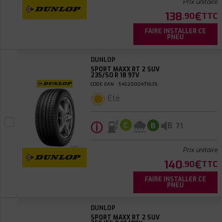
Prix unitaire
138
€
.90
TTC
FAIRE INSTALLER CE
PNEU
DUNLOP
SPORT MAXX RT 2 SUV
235/50 R 18 97V
CODE EAN : 5452000471635
Été
ⓘ
B
C
B
71
Prix unitaire
140
€
.90
TTC
FAIRE INSTALLER CE
PNEU
DUNLOP
SPORT MAXX RT 2 SUV