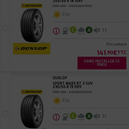
255/55 R 18 109Y
CODE EAN : 5452000471093
Été
ⓘ
B
C
A
71
Prix unitaire
141
€
.90
TTC
FAIRE INSTALLER CE
PNEU
DUNLOP
SPORT MAXX RT 2 SUV
235/55 R 19 101Y
CODE EAN : 5452000703941
Été
ⓘ
B
C
A
71