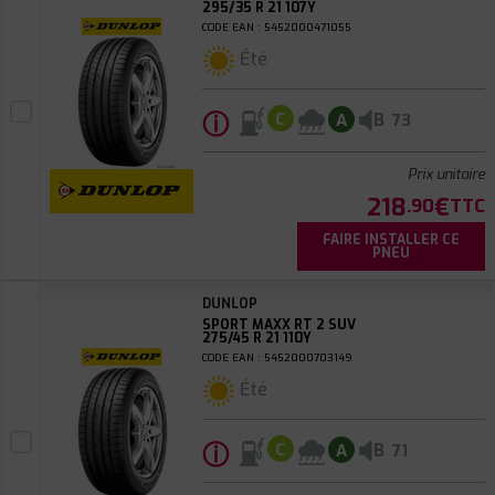
295/35 R 21 107Y
CODE EAN : 5452000471055
Été
ⓘ
B
C
A
73
Prix unitaire
218
€
.90
TTC
FAIRE INSTALLER CE
PNEU
DUNLOP
SPORT MAXX RT 2 SUV
275/45 R 21 110Y
CODE EAN : 5452000703149
Été
ⓘ
B
C
A
71