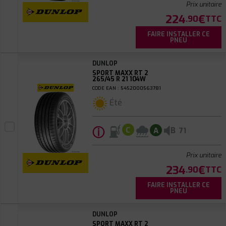
Prix unitaire
224
€
.90
TTC
FAIRE INSTALLER CE
PNEU
DUNLOP
SPORT MAXX RT 2
265/45 R 21 104W
CODE EAN : 5452000563781
Été
ⓘ
B
C
A
71
Prix unitaire
234
€
.90
TTC
FAIRE INSTALLER CE
PNEU
DUNLOP
SPORT MAXX RT 2