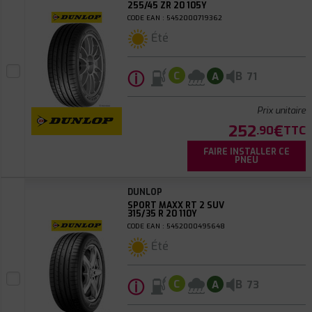
255/45 ZR 20 105Y
CODE EAN : 5452000719362
Été
ⓘ
B
C
A
71
Prix unitaire
252
€
.90
TTC
FAIRE INSTALLER CE
PNEU
DUNLOP
SPORT MAXX RT 2 SUV
315/35 R 20 110Y
CODE EAN : 5452000495648
Été
ⓘ
B
C
A
73