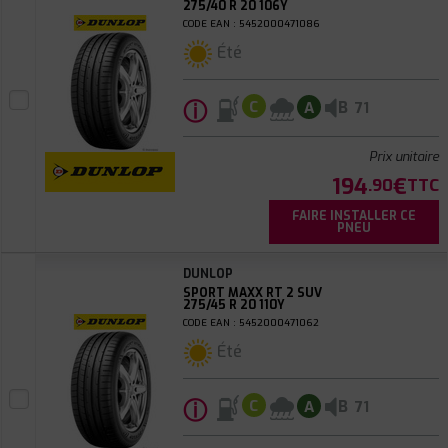
275/40 R 20 106Y
CODE EAN : 5452000471086
Été
ⓘ
B
C
A
71
Prix unitaire
194
€
.90
TTC
FAIRE INSTALLER CE
PNEU
DUNLOP
SPORT MAXX RT 2 SUV
275/45 R 20 110Y
CODE EAN : 5452000471062
Été
ⓘ
B
C
A
71