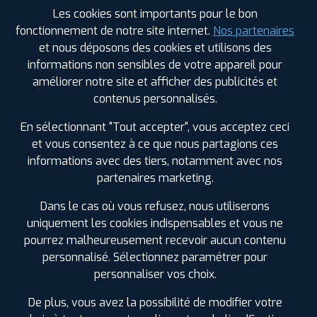
225/45 R 19 96W
Les cookies sont importants pour le bon
CODE EAN : 4038526358684
fonctionnement de notre site internet.
Nos partenaires
Été
et nous déposons des cookies et utilisons des
informations non sensibles de votre appareil pour
ⓘ
B
B
B
70
améliorer notre site et afficher des publicités et
contenus personnalisés.
Prix unitaire
En sélectionnant "Tout accepter", vous acceptez ceci
185
€
.90
TTC
et vous consentez à ce que nous partagions ces
FAIRE INSTALLER CE
informations avec des tiers, notamment avec nos
PNEU
partenaires marketing.
DUNLOP
Dans le cas où vous refusez, nous utiliserons
SPORT MAXX RT
225/45 R 19 96W
uniquement les cookies indispensables et vous ne
CODE EAN : 4038526504234
pourrez malheureusement recevoir aucun contenu
Été
personnalisé. Sélectionnez paramétrer pour
personnaliser vos choix.
ⓘ
B
C
B
70
De plus, vous avez la possibilité de modifier votre