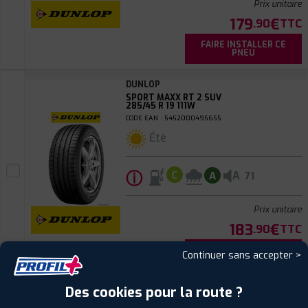
Prix unitaire
179
€
.90
TTC
FAIRE INSTALLER CE
PNEU
DUNLOP
SPORT MAXX RT 2 SUV
285/45 R 19 111W
CODE EAN : 5452000495655
Été
ⓘ
A
C
A
71
Prix unitaire
183
€
.90
TTC
FAIRE INSTALLER CE
Continuer sans accepter >
PNEU
Des cookies pour la route ?
DUNLOP
SPORT MAXX RT