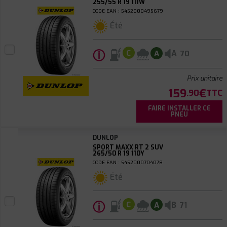
255/55 R 19 111W
CODE EAN : 5452000495679
Été
ⓘ
A
C
A
70
Prix unitaire
159
€
.90
TTC
FAIRE INSTALLER CE
PNEU
DUNLOP
SPORT MAXX RT 2 SUV
265/50 R 19 110Y
CODE EAN : 5452000704078
Été
ⓘ
B
C
A
71