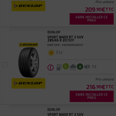
Prix unitaire
209
€
.90
TTC
FAIRE INSTALLER CE
PNEU
DUNLOP
SPORT MAXX RT 2 SUV
285/45 R 20 112Y
CODE EAN : 5452000535047
Été
ⓘ
B
C
A
73
Prix unitaire
216
€
.90
TTC
FAIRE INSTALLER CE
PNEU
DUNLOP
SPORT MAXX RT 2 SUV