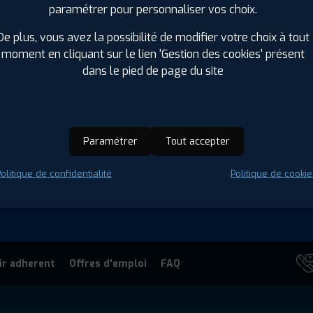
paramétrer pour personnaliser vos choix.
SPORT
Été
X GT600
De plus, vous avez la possibilité de modifier votre choix à tout
5 R 20 104Y
moment en cliquant sur le lien 'Gestion des cookies' présent
ⓘ
A
D
A
71
 : 4038526339560
dans le pied de page du site
Paramétrer
Tout accepter
US
olitique de confidentialité
Politique de cookie
parateur.
ir adherent
Offres d'emploi
FAQ