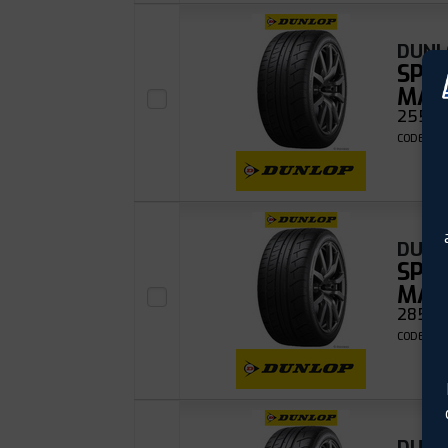
DUNL
SP 
MAX
255/40
CODE EAN
DUNL
SP 
MAX
285/3
CODE EAN
DUNL