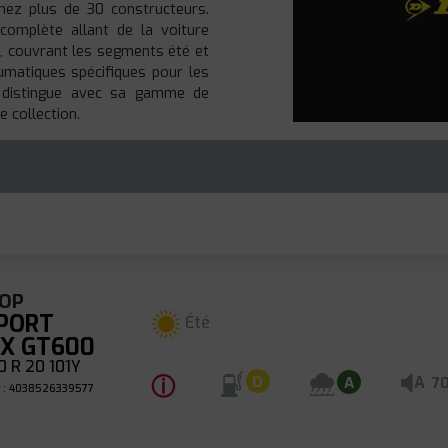
hez plus de 30 constructeurs.
omplète allant de la voiture
ne, couvrant les segments été et
matiques spécifiques pour les
se distingue avec sa gamme de
 collection.
OP
SPORT
Été
X GT600
 R 20 101Y
ⓘ
A
D
A
7
 : 4038526339577