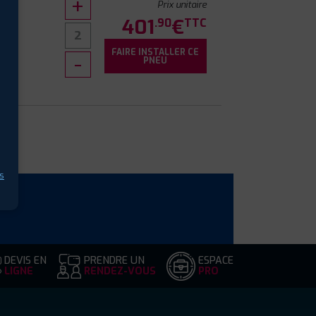
Prix unitaire
401
€
.90
TTC
FAIRE INSTALLER CE
PNEU
s
DEVIS EN
PRENDRE UN
ESPACE
LIGNE
RENDEZ-VOUS
PRO