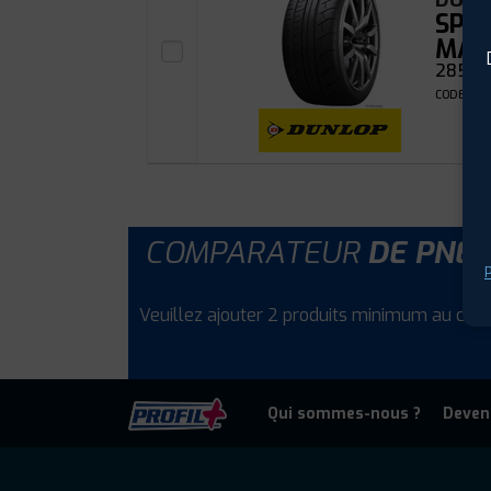
SP 
MAX
285/3
CODE EAN
COMPARATEUR
DE PNE
P
Veuillez ajouter 2 produits minimum au com
Qui sommes-nous ?
Deven