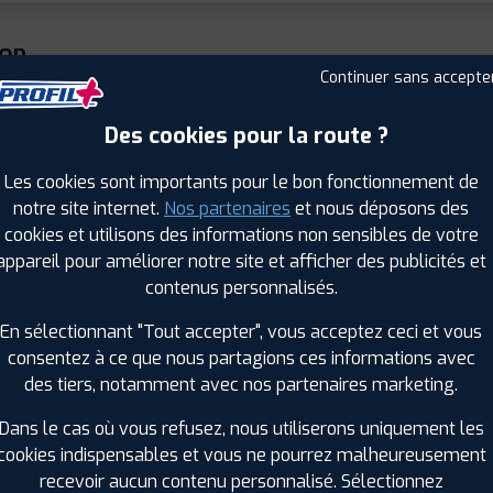
OP
SPORT
Continuer sans accepte
Été
X GT600
 R 20 101Y
Des cookies pour la route ?
ⓘ
A
D
A
7
 : 4038526339591
Les cookies sont importants pour le bon fonctionnement de
notre site internet.
Nos partenaires
et nous déposons des
cookies et utilisons des informations non sensibles de votre
appareil pour améliorer notre site et afficher des publicités et
OP
contenus personnalisés.
SPORT
Été
X GT600
En sélectionnant "Tout accepter", vous acceptez ceci et vous
5 R 20 104Y
consentez à ce que nous partagions ces informations avec
ⓘ
A
D
A
7
 : 4038526339584
des tiers, notamment avec nos partenaires marketing.
Dans le cas où vous refusez, nous utiliserons uniquement les
cookies indispensables et vous ne pourrez malheureusement
recevoir aucun contenu personnalisé. Sélectionnez
OP