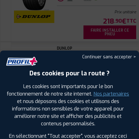
Prix unitaire
218
€
.90
TTC
FAIRE INSTALLER CE
PNEU
DUNLOP
SP SPORT MAXX GT
Continuer sans accepter >
275/35 ZR 20 102Y
CODE EAN : 5452000730268
Été
Des cookies pour la route ?
Les cookies sont importants pour le bon
ⓘ
B
D
B
72
fonctionnement de notre site internet.
Nos partenaires
et nous déposons des cookies et utilisons des
Prix unitaire
informations non sensibles de votre appareil pour
236
€
.90
TTC
améliorer notre site et afficher des publicités et
contenus personnalisés.
FAIRE INSTALLER CE
PNEU
En sélectionnant "Tout accepter", vous acceptez ceci