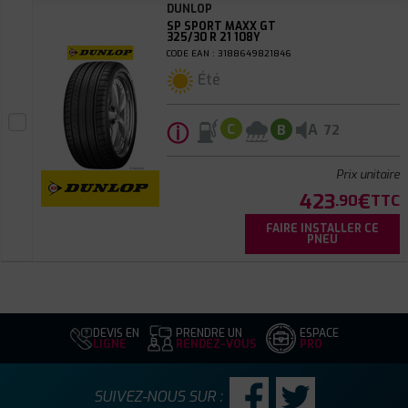
DUNLOP
SP SPORT MAXX GT
325/30 R 21 108Y
CODE EAN : 3188649821846
Été
ⓘ
A
C
B
72
Prix unitaire
423
€
.90
TTC
FAIRE INSTALLER CE
PNEU
DEVIS EN
PRENDRE UN
ESPACE
LIGNE
RENDEZ-VOUS
PRO
SUIVEZ-NOUS SUR :