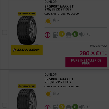
DUNLOP
SP SPORT MAXX GT
275/35 ZR 21 103Y
CODE EAN : 3188649806959
Été
ⓘ
B
D
B
73
Prix unitaire
280
€
.90
TTC
FAIRE INSTALLER CE
PNEU
DUNLOP
SP SPORT MAXX GT
265/40 ZR 21 105Y
CODE EAN : 5452000538086
Été
ⓘ
B
D
B
73