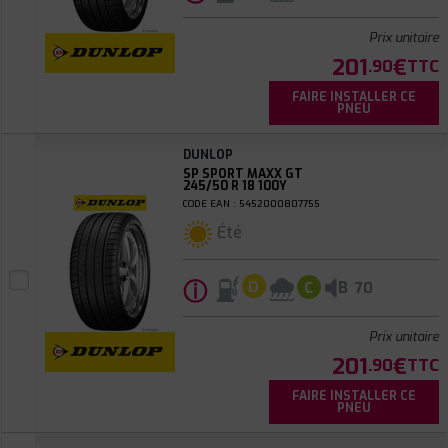
Prix unitaire
201
€
.90
TTC
FAIRE INSTALLER CE
PNEU
DUNLOP
SP SPORT MAXX GT
245/50 R 18 100Y
CODE EAN : 5452000807755
Été
ⓘ
B
D
C
70
Prix unitaire
201
€
.90
TTC
FAIRE INSTALLER CE
PNEU