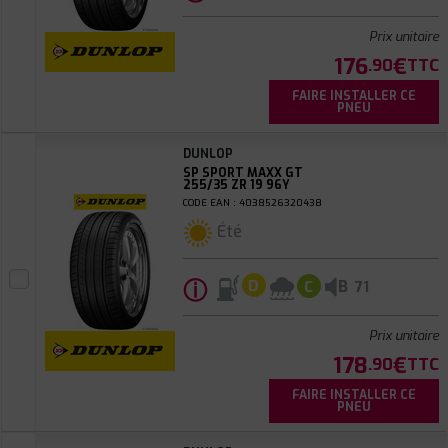
Prix unitaire
176
€
.90
TTC
FAIRE INSTALLER CE
PNEU
DUNLOP
SP SPORT MAXX GT
255/35 ZR 19 96Y
CODE EAN : 4038526320438
Été
ⓘ
B
D
C
71
Prix unitaire
178
€
.90
TTC
FAIRE INSTALLER CE
PNEU