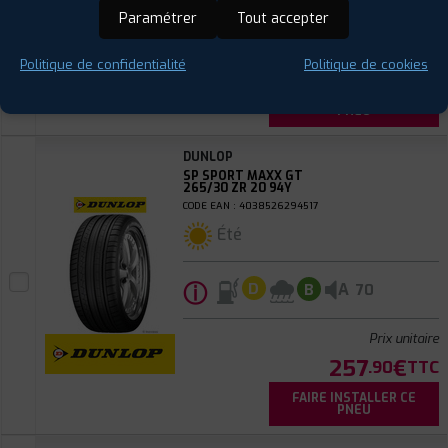
Paramétrer
Tout accepter
Prix unitaire
252
€
Politique de confidentialité
Politique de cookies
.90
TTC
FAIRE INSTALLER CE
PNEU
DUNLOP
SP SPORT MAXX GT
265/30 ZR 20 94Y
CODE EAN : 4038526294517
Été
ⓘ
A
D
B
70
Prix unitaire
257
€
.90
TTC
FAIRE INSTALLER CE
PNEU