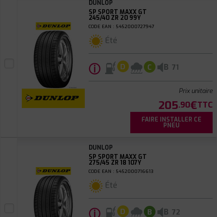
DUNLOP
SP SPORT MAXX GT
245/40 ZR 20 99Y
CODE EAN : 5452000727947
Été
ⓘ
B
D
C
71
Prix unitaire
205
€
.90
TTC
FAIRE INSTALLER CE
PNEU
DUNLOP
SP SPORT MAXX GT
275/45 ZR 18 107Y
CODE EAN : 5452000716613
Été
ⓘ
B
D
B
72