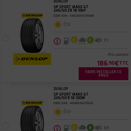
DUNLOP
SP SPORT MAXX GT
245/50 ZR 18 104Y
CODE EAN : 5452000727688
Été
ⓘ
B
D
C
71
Prix unitaire
186
€
.90
TTC
FAIRE INSTALLER CE
PNEU
DUNLOP
SP SPORT MAXX GT
245/50 R 18 100W
CODE EAN : 4038526277633
Été
ⓘ
B
D
B
69