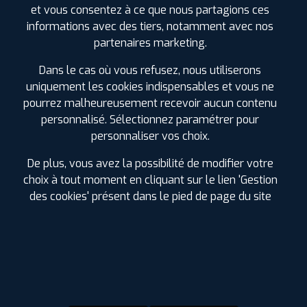
DUNLOP
et vous consentez à ce que nous partagions ces
SP SPORT MAXX GT
informations avec des tiers, notamment avec nos
265/35 R 20 99Y
CODE EAN : 5452000818515
partenaires marketing.
Été
Dans le cas où vous refusez, nous utiliserons
uniquement les cookies indispensables et vous ne
ⓘ
B
D
C
73
pourrez malheureusement recevoir aucun contenu
personnalisé. Sélectionnez paramétrer pour
Prix unitaire
personnaliser vos choix.
242
€
.90
TTC
De plus, vous avez la possibilité de modifier votre
FAIRE INSTALLER CE
PNEU
choix à tout moment en cliquant sur le lien 'Gestion
des cookies' présent dans le pied de page du site
DUNLOP
SP SPORT MAXX GT
245/35 R 20 95Y
CODE EAN : 4038526060525
Été
ⓘ
B
D
B
70