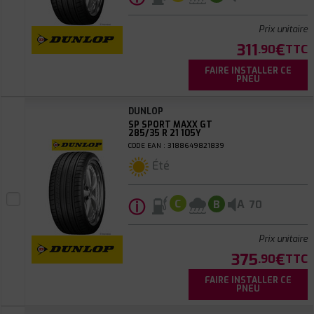
Prix unitaire
311
€
.90
TTC
FAIRE INSTALLER CE
PNEU
DUNLOP
SP SPORT MAXX GT
285/35 R 21 105Y
CODE EAN : 3188649821839
Été
ⓘ
A
C
B
70
Prix unitaire
375
€
.90
TTC
FAIRE INSTALLER CE
PNEU