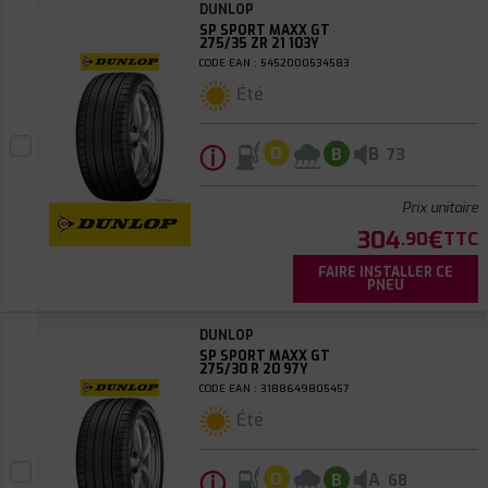
DUNLOP
SP SPORT MAXX GT
275/35 ZR 21 103Y
CODE EAN : 5452000534583
Été
ⓘ
B
D
B
73
Prix unitaire
304
€
.90
TTC
FAIRE INSTALLER CE
PNEU
DUNLOP
SP SPORT MAXX GT
275/30 R 20 97Y
CODE EAN : 3188649805457
Été
ⓘ
A
D
B
68