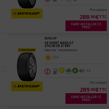
Prix unitaire
288
€
.90
TTC
FAIRE INSTALLER CE
PNEU
DUNLOP
SP SPORT MAXX GT
275/30 ZR 21 98Y
CODE EAN : 5452000811226
Été
ⓘ
B
D
B
72
Prix unitaire
289
€
.90
TTC
FAIRE INSTALLER CE
PNEU