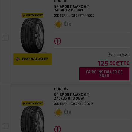
DUNLOP
SP SPORT MAXX GT
245/40 R 19 94W
CODE EAN : 4250427444000
Été
ⓘ
Prix unitaire
125
€
.90
TTC
FAIRE INSTALLER CE
PNEU
DUNLOP
SP SPORT MAXX GT
275/35 R 19 96W
CODE EAN : 4250427444017
Été
ⓘ