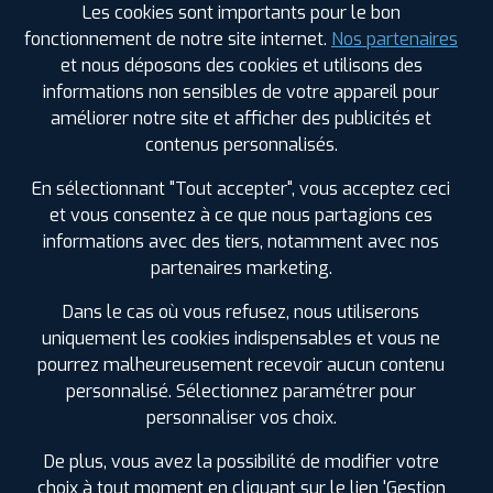
215/65 R 16 98H
Les cookies sont importants pour le bon
CODE EAN : 4250427443997
fonctionnement de notre site internet.
Nos partenaires
Été
et nous déposons des cookies et utilisons des
informations non sensibles de votre appareil pour
ⓘ
B
améliorer notre site et afficher des publicités et
contenus personnalisés.
Prix unitaire
En sélectionnant "Tout accepter", vous acceptez ceci
120
€
.90
TTC
et vous consentez à ce que nous partagions ces
FAIRE INSTALLER CE
informations avec des tiers, notamment avec nos
PNEU
partenaires marketing.
DUNLOP
Dans le cas où vous refusez, nous utiliserons
SP SPORT 270
215/65 R 16 98H
uniquement les cookies indispensables et vous ne
CODE EAN : 4250427443980
pourrez malheureusement recevoir aucun contenu
Été
personnalisé. Sélectionnez paramétrer pour
personnaliser vos choix.
ⓘ
B
De plus, vous avez la possibilité de modifier votre
choix à tout moment en cliquant sur le lien 'Gestion