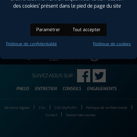
Prix unitaire
des cookies' présent dans le pied de page du site
120
€
.90
TTC
FAIRE INSTALLER CE
PNEU
Paramétrer
Tout accepter
Politique de confidentialité
Politique de cookies
DEVIS EN
PRENDRE UN
ESPACE
LIGNE
RENDEZ-VOUS
PRO
SUIVEZ-NOUS SUR :
PNEUS
ENTRETIEN
CONSEILS
ENGAGEMENTS
Mentions légales
CGU
CGU MyProfil+
Politique de confidentialité
Contact
Gestion des cookies