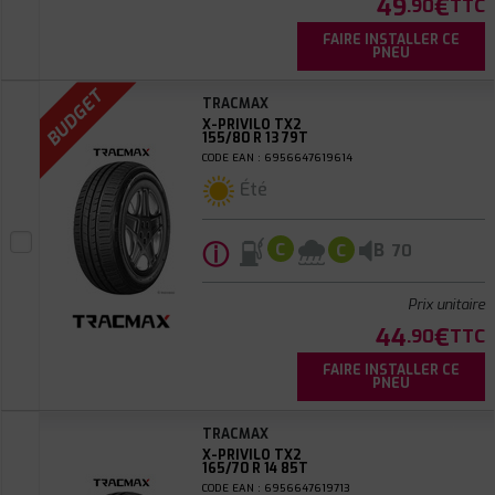
49
€
.90
TTC
FAIRE INSTALLER CE
PNEU
BUDGET
TRACMAX
X-PRIVILO TX2
155/80 R 13 79T
CODE EAN : 6956647619614
Été
ⓘ
B
C
C
70
Prix unitaire
44
€
.90
TTC
FAIRE INSTALLER CE
PNEU
TRACMAX
X-PRIVILO TX2
165/70 R 14 85T
CODE EAN : 6956647619713