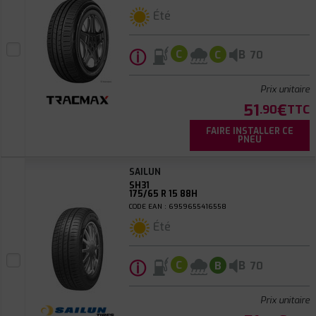
Été
ⓘ
B
C
C
70
Prix unitaire
51
€
.90
TTC
FAIRE INSTALLER CE
PNEU
SAILUN
SH31
175/65 R 15 88H
CODE EAN : 6959655416558
Été
ⓘ
B
C
B
70
Prix unitaire