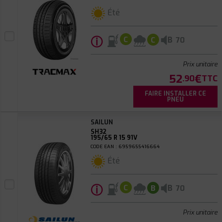
Été
ⓘ
B
C
C
70
Prix unitaire
52
€
.90
TTC
FAIRE INSTALLER CE
PNEU
SAILUN
SH32
195/65 R 15 91V
CODE EAN : 6959655416664
Été
ⓘ
B
C
B
70
Prix unitaire