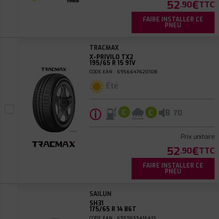
52
€
.90
TTC
FAIRE INSTALLER CE
PNEU
TRACMAX
X-PRIVILO TX2
195/65 R 15 91V
CODE EAN : 6956647620108
Été
ⓘ
B
C
C
70
Prix unitaire
52
€
.90
TTC
FAIRE INSTALLER CE
PNEU
SAILUN
SH31
175/65 R 14 86T
CODE EAN : 6959655416435