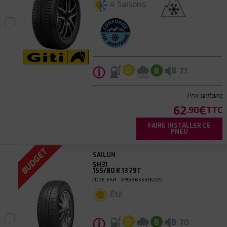
4 Saisons
ⓘ
B
D
B
71
Prix unitaire
62
€
.90
TTC
FAIRE INSTALLER CE
PNEU
BUDGET
SAILUN
SH31
155/80 R 13 79T
CODE EAN : 6959655416220
Été
ⓘ
B
D
B
70