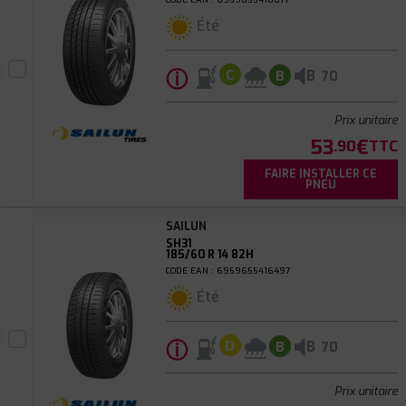
Été
ⓘ
B
C
B
70
Prix unitaire
53
€
.90
TTC
FAIRE INSTALLER CE
PNEU
SAILUN
SH31
185/60 R 14 82H
CODE EAN : 6959655416497
Été
ⓘ
B
D
B
70
Prix unitaire