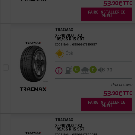
53
€
.90
TTC
FAIRE INSTALLER CE
PNEU
TRACMAX
X-PRIVILO TX2
185/65 R 15 88T
CODE EAN : 6956647619997
Été
ⓘ
B
C
C
70
Prix unitaire
53
€
.90
TTC
FAIRE INSTALLER CE
PNEU
TRACMAX
X-PRIVILO TX2
195/65 R 15 95T
CODE EAN : 6956647620085