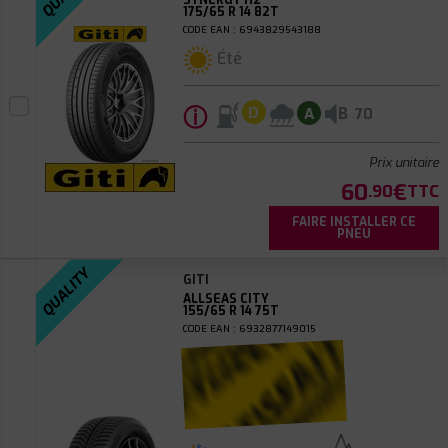
SYNERGY H2
175/65 R 14 82T
CODE EAN : 6943829543188
Été
ⓘ
B
D
A
70
Prix unitaire
60
€
.90
TTC
FAIRE INSTALLER CE
PNEU
QUALITY
GITI
ALLSEAS CITY
155/65 R 14 75T
CODE EAN : 6932877149015