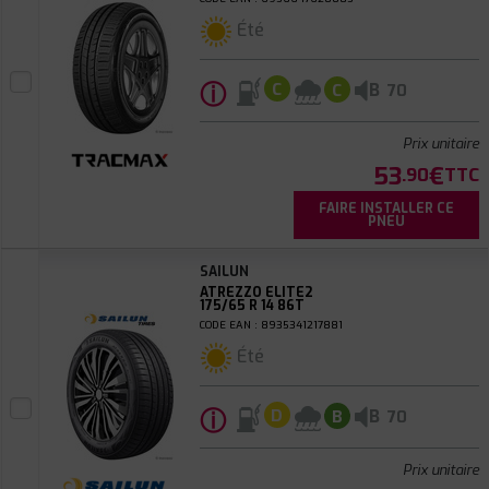
Été
ⓘ
B
C
C
70
Prix unitaire
53
€
.90
TTC
FAIRE INSTALLER CE
PNEU
SAILUN
ATREZZO ELITE2
175/65 R 14 86T
CODE EAN : 8935341217881
Été
ⓘ
B
D
B
70
Prix unitaire