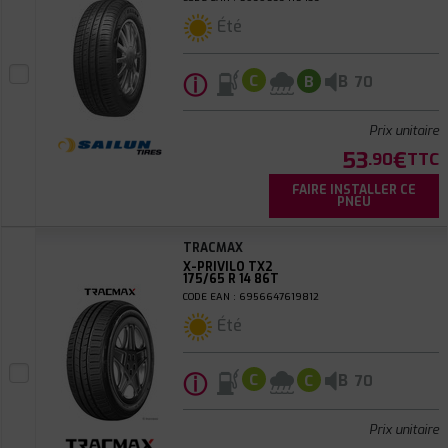
Été
ⓘ
B
C
B
70
Prix unitaire
53
€
.90
TTC
FAIRE INSTALLER CE
PNEU
TRACMAX
X-PRIVILO TX2
175/65 R 14 86T
CODE EAN : 6956647619812
Été
ⓘ
B
C
C
70
Prix unitaire