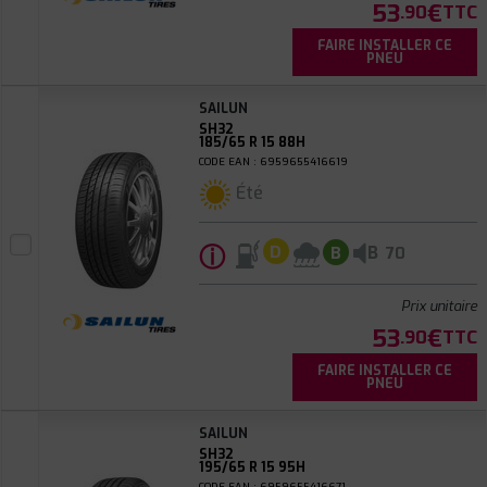
53
€
.90
TTC
FAIRE INSTALLER CE
PNEU
SAILUN
SH32
185/65 R 15 88H
CODE EAN : 6959655416619
Été
ⓘ
B
D
B
70
Prix unitaire
53
€
.90
TTC
FAIRE INSTALLER CE
PNEU
SAILUN
SH32
195/65 R 15 95H
CODE EAN : 6959655416671