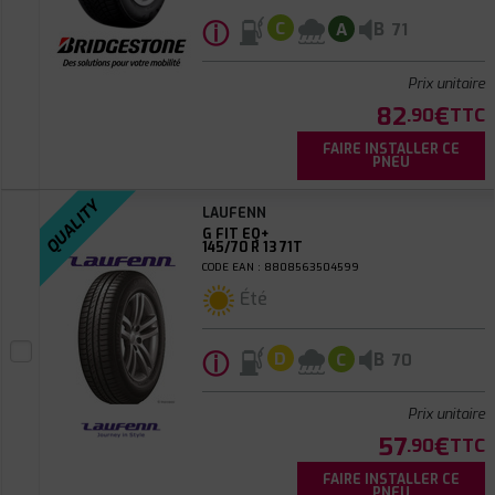
ⓘ
B
C
A
71
Prix unitaire
82
€
.90
TTC
FAIRE INSTALLER CE
PNEU
QUALITY
LAUFENN
G FIT EQ+
145/70 R 13 71T
CODE EAN : 8808563504599
Été
ⓘ
B
D
C
70
Prix unitaire
57
€
.90
TTC
FAIRE INSTALLER CE
PNEU