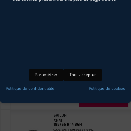
51
€
.90
TTC
FAIRE INSTALLER CE
PNEU
TRACMAX
X-PRIVILO TX2
185/65 R 14 86T
CODE EAN : 6956647619973
Été
ⓘ
B
C
C
70
Paramétrer
Tout accepter
Prix unitaire
52
€
Politique de confidentialité
Politique de cookies
.90
TTC
FAIRE INSTALLER CE
PNEU
SAILUN
SH31
185/65 R 14 86H
CODE EAN : 6959655416442