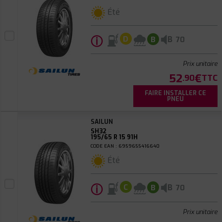
Été
ⓘ
B
D
B
70
Prix unitaire
52
€
.90
TTC
FAIRE INSTALLER CE
PNEU
SAILUN
SH32
195/65 R 15 91H
CODE EAN : 6959655416640
Été
ⓘ
B
C
B
70
Prix unitaire