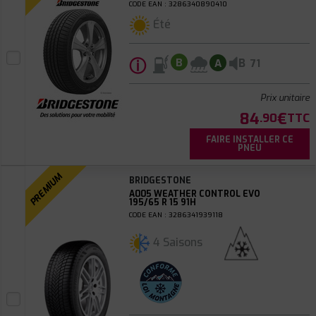
CODE EAN : 3286340890410
Été
ⓘ
B
B
A
71
Prix unitaire
84
€
.90
TTC
FAIRE INSTALLER CE
PNEU
PREMIUM
BRIDGESTONE
A005 WEATHER CONTROL EVO
195/65 R 15 91H
CODE EAN : 3286341939118
4 Saisons