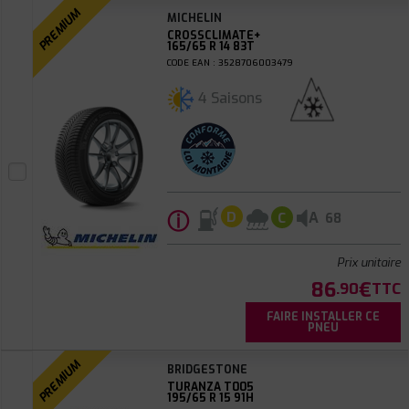
PREMIUM
MICHELIN
CROSSCLIMATE+
165/65 R 14 83T
CODE EAN : 3528706003479
4 Saisons
ⓘ
A
D
C
68
Prix unitaire
86
€
.90
TTC
FAIRE INSTALLER CE
PNEU
PREMIUM
BRIDGESTONE
TURANZA T005
195/65 R 15 91H