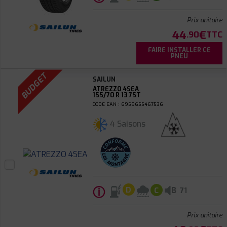
Prix unitaire
44
€
.90
TTC
FAIRE INSTALLER CE
PNEU
BUDGET
SAILUN
ATREZZO 4SEA
155/70 R 13 75T
CODE EAN : 6959655467536
4 Saisons
ⓘ
B
D
C
71
Prix unitaire