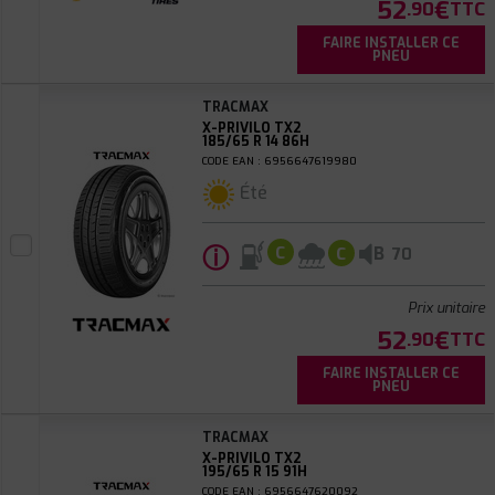
52
€
.90
TTC
FAIRE INSTALLER CE
PNEU
TRACMAX
X-PRIVILO TX2
185/65 R 14 86H
CODE EAN : 6956647619980
Été
ⓘ
B
C
C
70
Prix unitaire
52
€
.90
TTC
FAIRE INSTALLER CE
PNEU
TRACMAX
X-PRIVILO TX2
195/65 R 15 91H
CODE EAN : 6956647620092