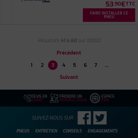
53
€
.90
TTC
FAIRE INSTALLER CE
PNEU
Résultats
41 à 60
sur 10000
Précédent
1
2
3
4
5
6
7
…
Suivant
DEVIS EN
PRENDRE UN
ESPACE
LIGNE
RENDEZ-VOUS
PRO
SUIVEZ-NOUS SUR :
PNEUS
ENTRETIEN
CONSEILS
ENGAGEMENTS