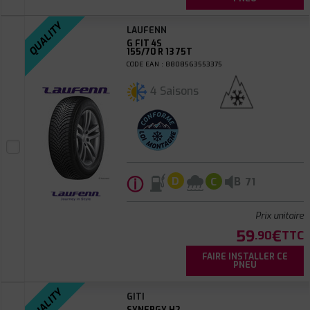
QUALITY
LAUFENN
G FIT 4S
155/70 R 13 75T
CODE EAN : 8808563553375
4 Saisons
ⓘ
B
D
C
71
Prix unitaire
59
€
.90
TTC
FAIRE INSTALLER CE
PNEU
QUALITY
GITI