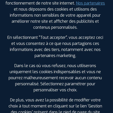
fonctionnement de notre site internet.
Nos partenaires
Été
et nous déposons des cookies et utilisons des
informations non sensibles de votre appareil pour
ⓘ
B
D
B
70
améliorer notre site et afficher des publicités et
contenus personnalisés.
Prix unitaire
En sélectionnant "Tout accepter", vous acceptez ceci
51
€
.90
TTC
et vous consentez à ce que nous partagions ces
FAIRE INSTALLER CE
informations avec des tiers, notamment avec nos
PNEU
partenaires marketing.
TRACMAX
Dans le cas où vous refusez, nous utiliserons
X-PRIVILO TX2
175/65 R 14 82H
uniquement les cookies indispensables et vous ne
CODE EAN : 6956647619829
pourrez malheureusement recevoir aucun contenu
Été
personnalisé. Sélectionnez paramétrer pour
personnaliser vos choix.
ⓘ
B
C
C
70
De plus, vous avez la possibilité de modifier votre
choix à tout moment en cliquant sur le lien 'Gestion
Prix unitaire
des cookies' présent dans le pied de page du site