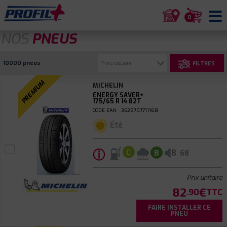
0
NOS
PNEUS
10000 pneus
FILTRES
PREMIUM
MICHELIN
ENERGY SAVER+
175/65 R 14 82T
CODE EAN : 3528707711168
Été
ⓘ
B
C
B
68
Prix unitaire
82
€
.90
TTC
FAIRE INSTALLER CE
PNEU