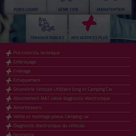
POIDS LOURD
GÉNIE CIVIL
MANUTENTION
TRAVAUX PUBLICS
NOS SERVICES PLUS
Pré-contrôle technique
Embrayage
Freinage
Échappement
Géométrie Véhicule Utilitaire long et Camping Car
Abonnement MAJ valise diagnostic électronique
Amortisseurs
Vente et montage pneus Camping car
Diagnostic électronique du véhicule
Géométrie