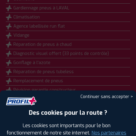
Gardiennage pneus à LAVAL
Climatisation
Agence labellisée run flat
Vidange
Réparation de pneus à chaud
Diagnostic visuel offert (33 points de contrôle)
Gonflage à l'azote
Réparation de pneus tubeless
Remplacement de pneus
Révision garantie constructeur
Continuer sans accepter >
Activation valve électronique (TPMS)
Habilitation Electrique (BOL)
Des cookies pour la route ?
Distribution
Les cookies sont importants pour le bon
Calibrage Système d'Aides à la Conduite
fonctionnement de notre site internet.
Nos partenaires
Montage pneus à LAVAL