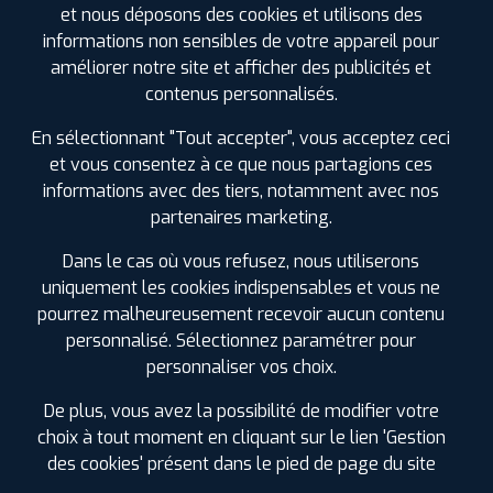
et nous déposons des cookies et utilisons des
Accès Camping Car et véhicules utilitaires carrossés
informations non sensibles de votre appareil pour
Révision constructeur
améliorer notre site et afficher des publicités et
contenus personnalisés.
Remplacement et réparation pare-brise
Climatisation nouveau gaz 1234YF
En sélectionnant "Tout accepter", vous acceptez ceci
et vous consentez à ce que nous partagions ces
Agence labellisée pax system
informations avec des tiers, notamment avec nos
Essuie-glace
partenaires marketing.
Intervention sur système TPMS
Dans le cas où vous refusez, nous utiliserons
Grands VUL (> à 3,2 m)
uniquement les cookies indispensables et vous ne
Batterie
pourrez malheureusement recevoir aucun contenu
Vente Accessoires
personnalisé. Sélectionnez paramétrer pour
Injection
personnaliser vos choix.
Contrôle pression offert
De plus, vous avez la possibilité de modifier votre
choix à tout moment en cliquant sur le lien 'Gestion
des cookies' présent dans le pied de page du site