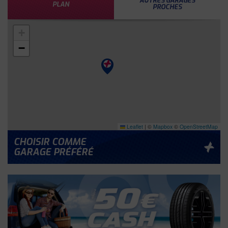
AUTRES GARAGES
PLAN
PROCHES
+
−
Leaflet
|
©
Mapbox
©
OpenStreetMap
CHOISIR COMME
GARAGE PRÉFÉRÉ