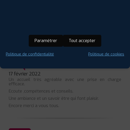
AVIS DE NOS CLIENTS
LAISSER UN AVIS
POUR CETTE AGENCE
⋆
⋆
⋆
⋆
⋆
Paramétrer
Tout accepter
8 avis
Politique de confidentialité
Politique de cookies
Pierre H.
17 février 2022
Un accueil très agréable avec une prise en charge
efficace.
Ecoute ,compétences et conseils.
Une ambiance et un savoir être qui font plaisir.
Encore merci a vous tous.