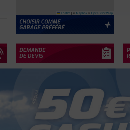
Leaflet
|
©
Mapbox
©
OpenStreetMap
CHOISIR COMME
À
GARAGE PRÉFÉRÉ
DEMANDE
P
DE DEVIS
R