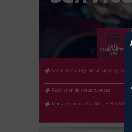
AUTO,
CAMIONNETTE,
4X4
Vente et montage pneus Camping car
Réparation de pneus tubeless
Montage pneus à LA-MOTTE-SERVOLEX