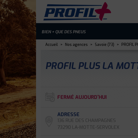
BIEN + QUE DES PNEUS
Accueil
>
Nos agences
>
Savoie (73)
>
PROFIL P
PROFIL PLUS LA MO
FERMÉ AUJOURD'HUI
ADRESSE
136 RUE DES CHAMPAGNES
73290 LA-MOTTE-SERVOLEX