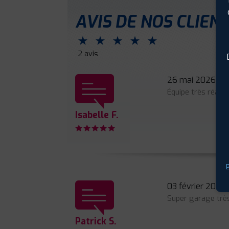
AVIS DE NOS CLIEN
⋆
⋆
⋆
⋆
⋆
2 avis
26 mai 2026
Équipe très réact
Isabelle F.
P
03 février 2026
Super garage trè
Patrick S.