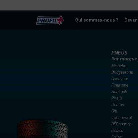
Qui sommes-nous ?
Deven
PNEUS
Par marque
Michelin
Bridgestone
Goodyear
Firestone
Hankook
Pirelli
Dunlop
Giti
Continental
BFGoodrich
Debica
Sailun