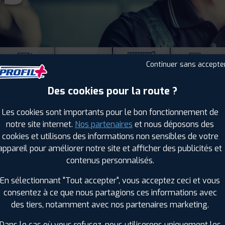
Continuer sans accepte
Des cookies pour la route ?
AGRAIRE
POIDS LOURD
GÉNIE CIVIL
MANUTENTION
Les cookies sont importants pour le bon fonctionnement de
Gardiennage pneus à LA-MOTTE-
notre site internet.
Nos partenaires
et nous déposons des
SERVOLEX
cookies et utilisons des informations non sensibles de votre
appareil pour améliorer notre site et afficher des publicités et
Remplacement de pneus
contenus personnalisés.
Accès Camping Car et véhicules
En sélectionnant "Tout accepter", vous acceptez ceci et vous
utilitaires carrossés
consentez à ce que nous partagions ces informations avec
des tiers, notamment avec nos partenaires marketing.
Dans le cas où vous refusez, nous utiliserons uniquement les