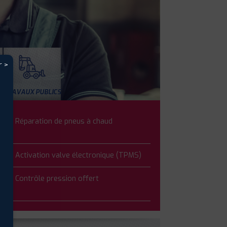
r >
TRAVAUX PUBLICS
Réparation de pneus à chaud
Activation valve électronique (TPMS)
Contrôle pression offert