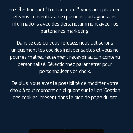
En sélectionnant "Tout accepter", vous acceptez ceci
et vous consentez à ce que nous partagions ces
GÉNIE CIVIL
MANUTENTION
NOS SERVICES PLUS
informations avec des tiers, notamment avec nos
partenaires marketing.
Échappement
Dans le cas où vous refusez, nous utiliserons
Freinage
uniquement les cookies indispensables et vous ne
Montage pneus à MALESHERBES
pourrez malheureusement recevoir aucun contenu
Amortisseurs
personnalisé. Sélectionnez paramétrer pour
personnaliser vos choix.
Essuie-glace
Batterie
De plus, vous avez la possibilité de modifier votre
choix à tout moment en cliquant sur le lien 'Gestion
Géométrie
des cookies' présent dans le pied de page du site
Vente Accessoires
Agence labellisée run flat
Vidange
Gonflage à l'azote