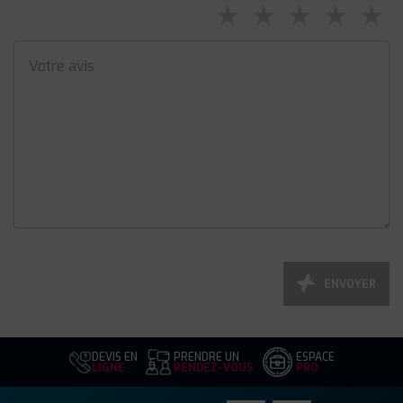
⋆
⋆
⋆
⋆
⋆
ENVOYER
DEVIS EN
PRENDRE UN
ESPACE
LIGNE
RENDEZ-VOUS
PRO