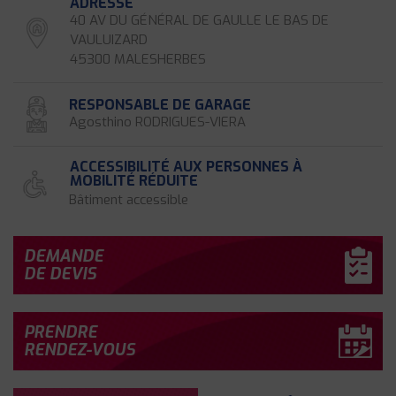
ADRESSE
40 AV DU GÉNÉRAL DE GAULLE LE BAS DE
VAULUIZARD
45300 MALESHERBES
RESPONSABLE DE GARAGE
Agosthino RODRIGUES-VIERA
ACCESSIBILITÉ AUX PERSONNES À
MOBILITÉ RÉDUITE
Bâtiment accessible
DEMANDE
DE DEVIS
PRENDRE
RENDEZ-VOUS