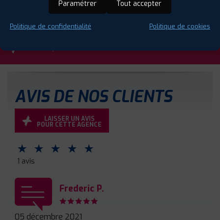
Paramétrer
Tout accepter
Diagnostic visuel offert (33 points de contrôle)
Réparation de pneus tubeless
Politique de confidentialité
Politique de cookies
Remplacement de pneus
Contrôle pression offert
AVIS DE NOS CLIENTS
LAISSER UN AVIS
POUR CETTE AGENCE
⋆
⋆
⋆
⋆
⋆
1 avis
Frederic P.
05 décembre 2021