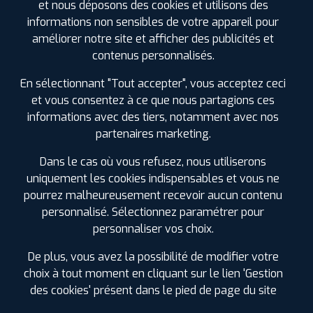
et nous déposons des cookies et utilisons des
informations non sensibles de votre appareil pour
GÉNIE CIVIL
MANUTENTION
TRAVAUX PUBLICS
améliorer notre site et afficher des publicités et
contenus personnalisés.
En sélectionnant "Tout accepter", vous acceptez ceci
NOS SERVICES PLUS
et vous consentez à ce que nous partagions ces
informations avec des tiers, notamment avec nos
Géométrie Véhicule Utilitaire long et Camping Car
partenaires marketing.
Vente et montage pneus Camping car
Dans le cas où vous refusez, nous utiliserons
Réparation de pneus tubeless
uniquement les cookies indispensables et vous ne
Remplacement de pneus
pourrez malheureusement recevoir aucun contenu
Habilitation Electrique (BOL)
personnalisé. Sélectionnez paramétrer pour
Accès Camping Car et véhicules utilitaires carrossés
personnaliser vos choix.
Montage pneus à CHOLET
De plus, vous avez la possibilité de modifier votre
Agence labellisée pax system
choix à tout moment en cliquant sur le lien 'Gestion
des cookies' présent dans le pied de page du site
Intervention sur système TPMS
Vente Accessoires