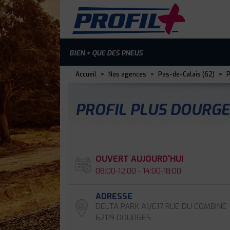
BIEN + QUE DES PNEUS
Accueil
>
Nos agences
>
Pas-de-Calais (62)
>
P
PROFIL PLUS DOURG
OUVERT AUJOURD'HUI
08:00-12:00 - 14:00-18:00
ADRESSE
DELTA PARK A1/E17 RUE DU COMBINÉ
62119 DOURGES