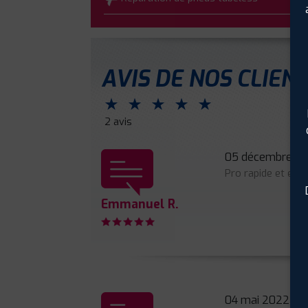
AVIS DE NOS CLIEN
⋆
⋆
⋆
⋆
⋆
2 avis
05 décembre 2
Pro rapide et effi
Emmanuel R.
04 mai 2022