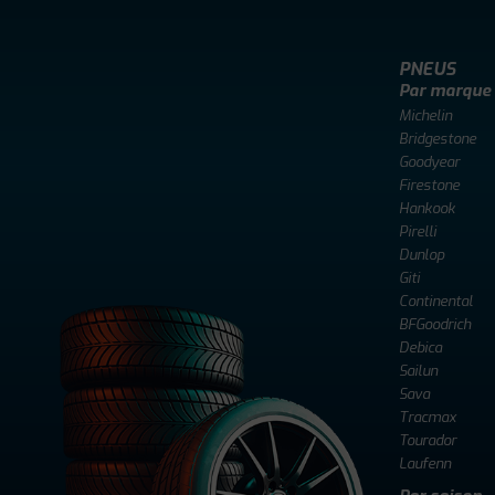
PNEUS
Par marque
Michelin
Bridgestone
Goodyear
Firestone
Hankook
Pirelli
Dunlop
Giti
Continental
BFGoodrich
Debica
Sailun
Sava
Tracmax
Tourador
Laufenn