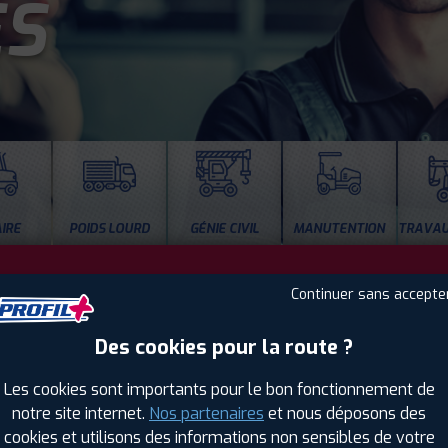
ES
IRE
POIDS LOURD
GÉNIE CIVIL
MANUTENTION
TRAVAU
Habilitation Electrique (BOL)
Continuer sans accepte
Des cookies pour la route ?
Vente et montage pneus Camping car
Les cookies sont importants pour le bon fonctionnement de
Gardiennage pneus à DOURGES
notre site internet.
Nos partenaires
et nous déposons des
cookies et utilisons des informations non sensibles de votre
Remplacement de pneus