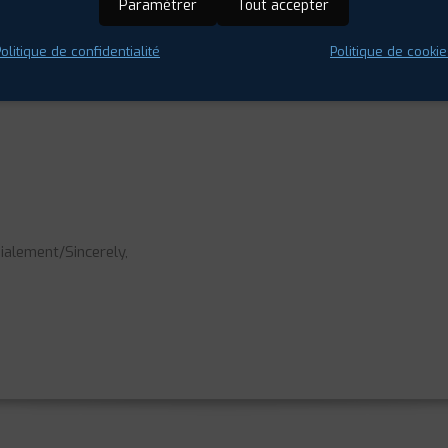
Paramétrer
Tout accepter
venir et réparer la crevaison d'un pneumatique ?
olitique de confidentialité
Politique de cookie
envoie des photos.
alement/Sincerely,