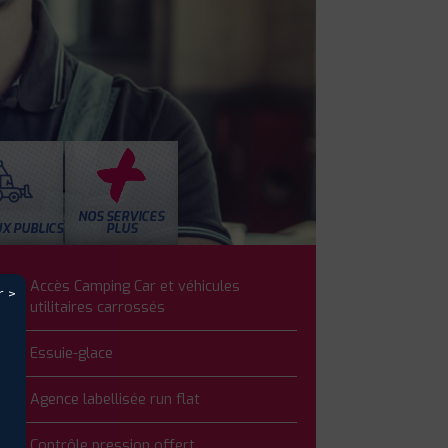
NOS SERVICES
X PUBLICS
PLUS
Accès Camping Car et véhicules
r >
utilitaires carrossés
Essuie-glace
Agence labellisée run flat
Contrôle pression offert