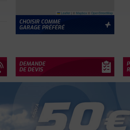
Leaflet
|
©
Mapbox
©
OpenStreetMap
CHOISIR COMME
GARAGE PRÉFÉRÉ
À
DEMANDE
P
DE DEVIS
R