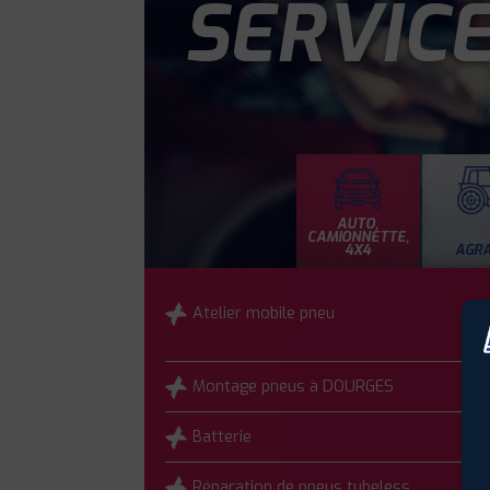
SERVIC
AUTO,
CAMIONNETTE,
4X4
AGRA
Atelier mobile pneu
Montage pneus à DOURGES
Batterie
Réparation de pneus tubeless