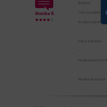
Bonjour,
c'est possible de 
P
Monika R.
en pièce jointe j'
merci d'avance
--
Pozdrawiam/Cordi
Monika Rosińska