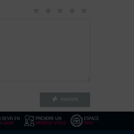
⋆
⋆
⋆
⋆
⋆
ENVOYER
DEVIS EN
PRENDRE UN
ESPACE
LIGNE
RENDEZ-VOUS
PRO