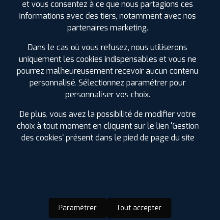
et vous consentez à ce que nous partagions ces
Remplacement de pneus
informations avec des tiers, notamment avec nos
partenaires marketing.
Révision garantie constructeur
Activation valve électronique (TPMS)
Dans le cas où vous refusez, nous utiliserons
Montage pneus à BOURGES
uniquement les cookies indispensables et vous ne
pourrez malheureusement recevoir aucun contenu
Accès Camping Car et véhicules utilitaires carrossés
personnalisé. Sélectionnez paramétrer pour
Essuie-glace
personnaliser vos choix.
Batterie
De plus, vous avez la possibilité de modifier votre
Vente Accessoires
choix à tout moment en cliquant sur le lien 'Gestion
Contrôle pression offert
des cookies' présent dans le pied de page du site
AVIS DE NOS CLIENTS
LAISSER UN AVIS
Paramétrer
Tout accepter
POUR CETTE AGENCE