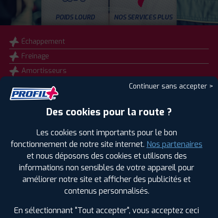
POIDS LOURD
NOS SERVICES PLUS
Échappement
Freinage
Amortisseurs
Vente et montage pneus Camping car
Continuer sans accepter >
Diagnostic électronique du véhicule
Des cookies pour la route ?
Géométrie
Gardiennage pneus à BOURGES
Les cookies sont importants pour le bon
fonctionnement de notre site internet.
Nos partenaires
Agence labellisée run flat
et nous déposons des cookies et utilisons des
Vidange
informations non sensibles de votre appareil pour
Réparation de pneus à chaud
améliorer notre site et afficher des publicités et
Diagnostic visuel offert (33 points de contrôle)
contenus personnalisés.
Gonflage à l'azote
En sélectionnant "Tout accepter", vous acceptez ceci
Réparation de pneus tubeless