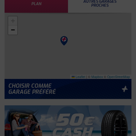
AUTRES GARAGES
PLAN
PROCHES
+
−
Leaflet
|
©
Mapbox
©
OpenStreetMap
CHOISIR COMME
GARAGE PRÉFÉRÉ