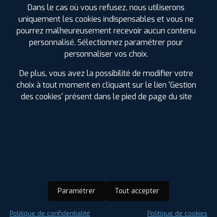
Françoise DAVID-TESTUD
Dans le cas où vous refusez, nous utiliserons
ST Astier
uniquement les cookies indispensables et vous ne
pourrez malheureusement recevoir aucun contenu
personnalisé. Sélectionnez paramétrer pour
personnaliser vos choix.
Marjorie B.
De plus, vous avez la possibilité de modifier votre
choix à tout moment en cliquant sur le lien 'Gestion
04 décembre 2019
des cookies' présent dans le pied de page du site
Comme à chaque visite. De l'accueil à la technique, tout
est parfait. Plus de 10 ans de fidélité et ça continue !
Chrystelle B.
28 septembre 2019
Paramétrer
Tout accepter
Très bon accueil.
Rdv rapide. Bonne équipe.
Politique de confidentialité
Politique de cookies