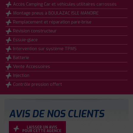
Accès Camping Car et véhicules utilitaires carrossés
Montage pneus à BOULAZAC ISLE MANOIRE
Remplacement et réparation pare-brise
Révision constructeur
Essuie-glace
Intervention sur système TPMS
Batterie
Vente Accessoires
Injection
Contrôle pression offert
AVIS DE NOS CLIENTS
LAISSER UN AVIS
POUR CETTE AGENCE