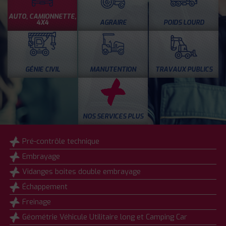
AUTO, CAMIONNETTE,
4X4
AGRAIRE
POIDS LOURD
GÉNIE CIVIL
MANUTENTION
TRAVAUX PUBLICS
NOS SERVICES PLUS
Pré-contrôle technique
Embrayage
Vidanges boites double embrayage
Échappement
Freinage
Géométrie Véhicule Utilitaire long et Camping Car