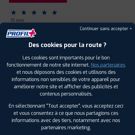
⋆
⋆
⋆
⋆
⋆
15 avis
Continuer sans accepter >
Jérémy G.
Des cookies pour la route ?
15 janvier 2020
Les cookies sont importants pour le bon
Rendez-vous arrangeant, bonne information sur les
fonctionnement de notre site internet.
Nos partenaires
produits, personnes agréables, bref je ne regrette pas de
faire appel aux services de l'agence de saint Laurent.
et nous déposons des cookies et utilisons des
informations non sensibles de votre appareil pour
améliorer notre site et afficher des publicités et
contenus personnalisés.
David T.
En sélectionnant "Tout accepter", vous acceptez ceci
et vous consentez à ce que nous partagions ces
06 janvier 2020
informations avec des tiers, notamment avec nos
meileurs voeux pour cette nouvelle année 2020
partenaires marketing.
cordialement