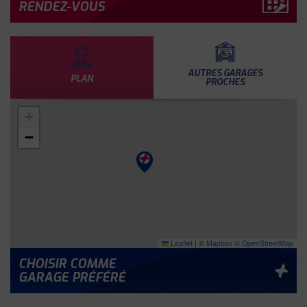
RENDEZ-VOUS
AUTRES GARAGES
PLAN
PROCHES
+
−
Leaflet
|
©
Mapbox
©
OpenStreetMap
CHOISIR COMME
GARAGE PRÉFÉRÉ