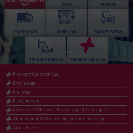
AUTO, CAMIONNETTE,
4X4
MOTO
AGRAIRE
POIDS LOURD
GÉNIE CIVIL
MANUTENTION
TRAVAUX PUBLICS
NOS SERVICES PLUS
Pré-contrôle technique
Embrayage
Freinage
Échappement
Géométrie Véhicule Utilitaire long et Camping Car
Abonnement MAJ valise diagnostic électronique
Amortisseurs