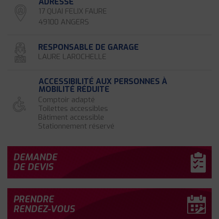
ADRESSE
17 QUAI FELIX FAURE
49100 ANGERS
RESPONSABLE DE GARAGE
LAURE LAROCHELLE
ACCESSIBILITÉ AUX PERSONNES À
MOBILITÉ RÉDUITE
Comptoir adapté
Toilettes accessibles
Bâtiment accessible
Stationnement réservé
DEMANDE
DE DEVIS
PRENDRE
RENDEZ-VOUS