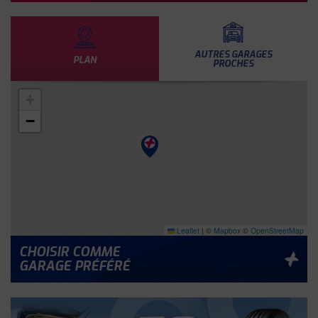
AUTRES GARAGES
PLAN
PROCHES
+
−
Leaflet
|
©
Mapbox
©
OpenStreetMap
CHOISIR COMME
GARAGE PRÉFÉRÉ