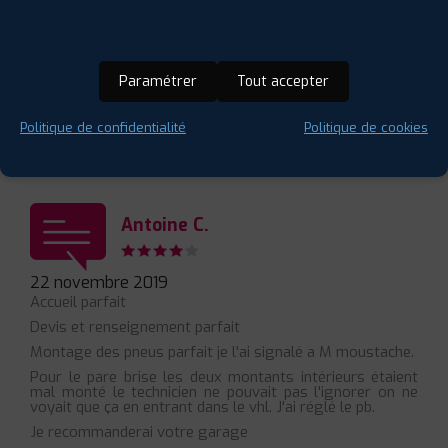
Virginie S.
Paramétrer
Tout accepter
06 juin 2025
Un excellente accueil dans le cadre d’un dépannage .
Merci je conseille +++
Politique de confidentialité
Politique de cookies
Antoine C.
22 novembre 2019
Accueil parfait
Devis et renseignement parfait
Montage des pneus parfait je l'ai signalé a M moustache.
Pour le pare brise les deux montants intérieurs étaient
mal monté le technicien ne pouvait pas l'ignorer on ne
voyait que ça en entrant dans le vhl. J'ai réglé le pb.
Je recommanderai votre garage