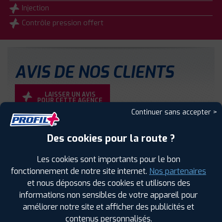
Injection
Contrôle pression offert
AVIS DE NOS CLIENTS
LAISSER UN AVIS
POUR CETTE AGENCE
Continuer sans accepter >
⋆
⋆
⋆
⋆
⋆
Des cookies pour la route ?
13 avis
Les cookies sont importants pour le bon
Clarisse E.
fonctionnement de notre site internet.
Nos partenaires
et nous déposons des cookies et utilisons des
29 avril 2026
informations non sensibles de votre appareil pour
Merci vincent
améliorer notre site et afficher des publicités et
Depannage poids lourds
contenus personnalisés.