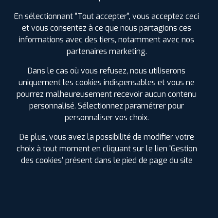
Super merci
En sélectionnant "Tout accepter", vous acceptez ceci
et vous consentez à ce que nous partagions ces
informations avec des tiers, notamment avec nos
partenaires marketing.
Karine L.
Dans le cas où vous refusez, nous utiliserons
24 juillet 2025
uniquement les cookies indispensables et vous ne
Agence au top . Rapidité et amabilité au rdv . . Enfin un
pourrez malheureusement recevoir aucun contenu
garagiste qui ne sur facture pas . Je recommande !
personnalisé. Sélectionnez paramétrer pour
personnaliser vos choix.
De plus, vous avez la possibilité de modifier votre
Clément F.
choix à tout moment en cliquant sur le lien 'Gestion
des cookies' présent dans le pied de page du site
03 juillet 2025
Des pneus 18r-19.5 xf pelleteuse poclain 61