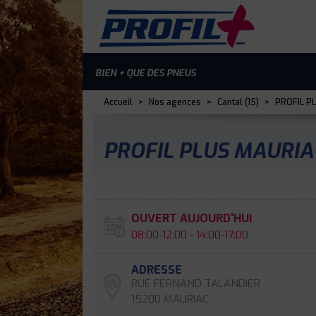
BIEN + QUE DES PNEUS
Accueil
>
Nos agences
>
Cantal (15)
>
PROFIL P
PROFIL PLUS MAURI
OUVERT AUJOURD'HUI
08:00-12:00 - 14:00-17:00
ADRESSE
RUE FERNAND TALANDIER
15200 MAURIAC