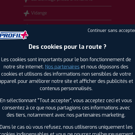
Vidange
Diagnostic visuel offert (33 points de
Continuer sans accepte
contrôle)
Des cookies pour la route ?
Habilitation Electrique (BOL)
Les cookies sont importants pour le bon fonctionnement de
Accès Camping Car et véhicules
notre site internet.
Nos partenaires
et nous déposons des
utilitaires carrossés
cookies et utilisons des informations non sensibles de votre
appareil pour améliorer notre site et afficher des publicités et
Intervention sur système TPMS
contenus personnalisés.
Injection
En sélectionnant "Tout accepter", vous acceptez ceci et vous
consentez à ce que nous partagions ces informations avec
des tiers, notamment avec nos partenaires marketing.
Dans le cas où vous refusez, nous utiliserons uniquement les
TS
cookies indispensables et vous ne pourrez malheureusement