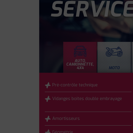
SERVIC
AUTO,
CAMIONNETTE,
4X4
MOTO
Pré-contrôle technique
Vidanges boites double embrayage
Amortisseurs
Géométrie