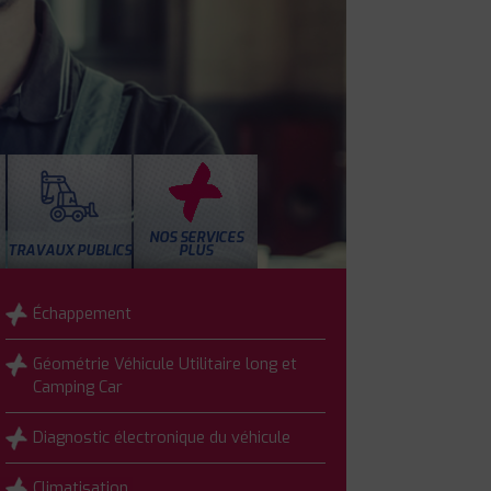
NOS SERVICES
TRAVAUX PUBLICS
PLUS
Échappement
Géométrie Véhicule Utilitaire long et
Camping Car
Diagnostic électronique du véhicule
Climatisation