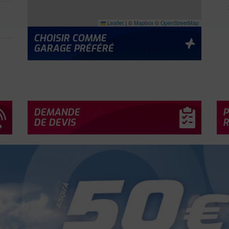
Leaflet
|
©
Mapbox
©
OpenStreetMap
CHOISIR COMME
GARAGE PRÉFÉRÉ
À
DEMANDE
P
DE DEVIS
R