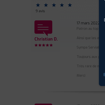
⋆
⋆
⋆
⋆
⋆
9 avis
17 mars 2022
Patron au top du 
Ainsi que les emp
Christian D.
Sympa Serviable
Toujours aux petit
Très rare de nos 
P
Merci