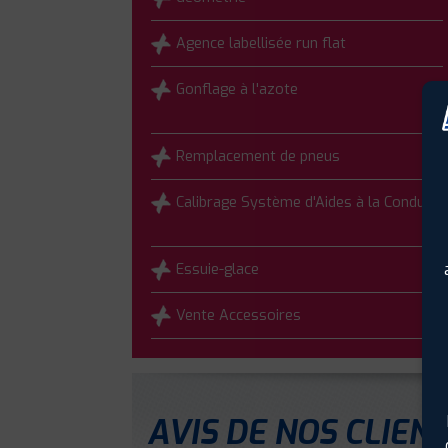
Agence labellisée run flat
Gonflage à l'azote
Remplacement de pneus
Calibrage Système d'Aides à la Conduite
Essuie-glace
Vente Accessoires
AVIS DE NOS CLIEN