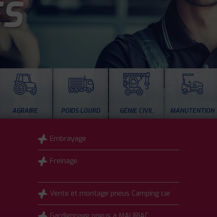
ES
AGRAIRE
POIDS LOURD
GÉNIE CIVIL
MANUTENTION
Embrayage
Freinage
Vente et montage pneus Camping car
Gardiennage pneus à MAURIAC