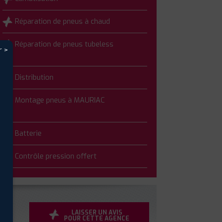
Réparation de pneus à chaud
Réparation de pneus tubeless
r >
Distribution
Montage pneus à MAURIAC
Batterie
Contrôle pression offert
LAISSER UN AVIS
POUR CETTE AGENCE