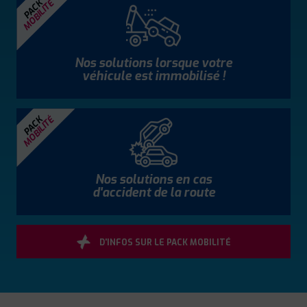
MOBILITÉ
PACK
Nos solutions lorsque votre
véhicule est immobilisé !
MOBILITÉ
PACK
Nos solutions en cas
d'accident de la route
D'INFOS SUR LE PACK MOBILITÉ