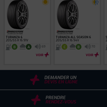
TURANZA 6
TURANZA ALL SEASON 6
205/55 R 16 91V
205/55 R 16 94V
69
70
B
A
C
B
VOIR
VOIR
DEMANDER UN
DEVIS EN LIGNE
PRENDRE
RENDEZ-VOUS