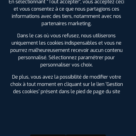
En sélectionnant "Tout accepter", vous acceptez ceci
et vous consentez à ce que nous partagions ces
informations avec des tiers, notamment avec nos
partenaires marketing.
Dans le cas où vous refusez, nous utiliserons
D'INFOS SUR MYPROFIL+
uniquement les cookies indispensables et vous ne
pourrez malheureusement recevoir aucun contenu
personnalisé. Sélectionnez paramétrer pour
La carte de fidélité MyPROFIL+ est
entièrement
GRATUITE !
Chaque achat la crédite de 2.5% du montant
personnaliser vos choix.
dépensé.
De plus, vous avez la possibilité de modifier votre
Vous pouvez utiliser les Euros cumulés
sur les pneus,
choix à tout moment en cliquant sur le lien 'Gestion
l'entretien auto
(vidange, freinage, suspension, géométrie,
climatisation et échappement) ou dans nos boutiques
des cookies' présent dans le pied de page du site
d'accessoires. Pas de besoin dans l'immédiat, faites en
bénéficier vos proches.
Soyez les premiers informés des
promotions à venir
.