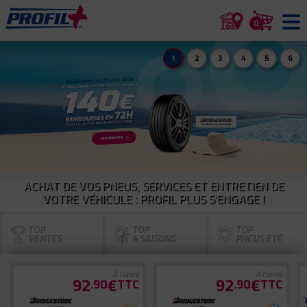
0
1
2
3
4
5
6
ACHAT DE VOS PNEUS, SERVICES ET ENTRETIEN DE
VOTRE VÉHICULE : PROFIL PLUS S'ENGAGE !
TOP
TOP
TOP
VENTES
4 SAISONS
PNEUS ÉTÉ
À l'unité
À l'unité
92
€
92
€
.90
TTC
.90
TTC