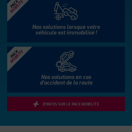
MOBILITÉ
PACK
Nos solutions lorsque votre
véhicule est immobilisé !
MOBILITÉ
PACK
Nos solutions en cas
d'accident de la route
D'INFOS SUR LE PACK MOBILITÉ