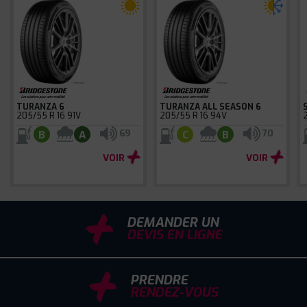
TURANZA 6
TURANZA ALL SEASON 6
205/55 R 16 91V
205/55 R 16 94V
69
70
B
A
C
B
VOIR
VOIR
DEMANDER UN
DEVIS EN LIGNE
PRENDRE
RENDEZ-VOUS