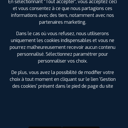
En sélectionnant "Tout accepter", vous acceptez ceci
et vous consentez à ce que nous partagions ces
informations avec des tiers, notamment avec nos
partenaires marketing.
Dans le cas où vous refusez, nous utiliserons
D'INFOS SUR MYPROFIL+
uniquement les cookies indispensables et vous ne
pourrez malheureusement recevoir aucun contenu
personnalisé. Sélectionnez paramétrer pour
La carte de fidélité MyPROFIL+ est
entièrement
GRATUITE !
Chaque achat la crédite de 2.5% du montant
personnaliser vos choix.
dépensé.
De plus, vous avez la possibilité de modifier votre
Vous pouvez utiliser les Euros cumulés
sur les pneus,
choix à tout moment en cliquant sur le lien 'Gestion
l'entretien auto
(vidange, freinage, suspension, géométrie,
climatisation et échappement) ou dans nos boutiques
des cookies' présent dans le pied de page du site
d'accessoires. Pas de besoin dans l'immédiat, faites en
bénéficier vos proches.
Soyez les premiers informés des
promotions à venir
.