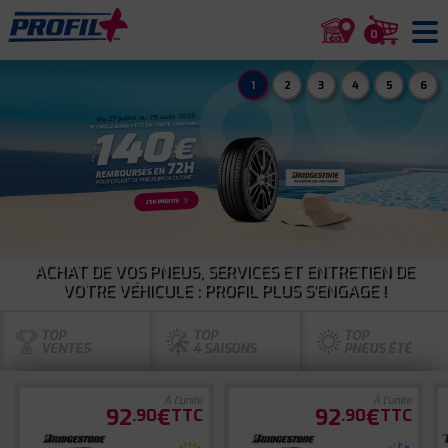
0
1
2
3
4
5
6
ACHAT DE VOS PNEUS, SERVICES ET ENTRETIEN DE
VOTRE VÉHICULE : PROFIL PLUS S'ENGAGE !
TOP
TOP
TOP
VENTES
4 SAISONS
PNEUS ÉTÉ
À l'unité
À l'unité
92
€
92
€
.90
TTC
.90
TTC